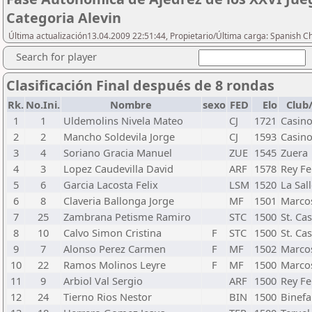
Categoria Alevin
Última actualización13.04.2009 22:51:44, Propietario/Última carga: Spanish C
Search for player
Clasificación Final después de 8 rondas
Rk.
No.Ini.
Nombre
sexo
FED
Elo
Club
1
1
Uldemolins Nivela Mateo
CJ
1721
Casino
2
2
Mancho Soldevila Jorge
CJ
1593
Casino
3
4
Soriano Gracia Manuel
ZUE
1545
Zuera
4
3
Lopez Caudevilla David
ARF
1578
Rey F
5
6
Garcia Lacosta Felix
LSM
1520
La Sal
6
8
Claveria Ballonga Jorge
MF
1501
Marcos
7
25
Zambrana Petisme Ramiro
STC
1500
St. Ca
8
10
Calvo Simon Cristina
F
STC
1500
St. Ca
9
7
Alonso Perez Carmen
F
MF
1502
Marcos
10
22
Ramos Molinos Leyre
F
MF
1500
Marcos
11
9
Arbiol Val Sergio
ARF
1500
Rey F
12
24
Tierno Rios Nestor
BIN
1500
Binefa