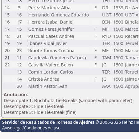
13
18
Herrero Gomez Jesus
TER
1500
Teruel
14
5
Perez Martinez Alba
F
DR
1533
Dr. Az
15
16
Hernando Gimenez Eduardo
UGT
1500
UGT A
16
17
Herrera Isabal Daniel
BIN
1500
Binefa
17
15
Gomez Perez Jennifer
F
MF
1500
Marcos
18
21
Pascual Cases Andrea
F
RYO
1500
Recart
19
19
Ibañez Vidal Javier
TER
1500
Teruel
20
23
Ribote Tomas Cristina
F
MF
1500
Marcos
21
11
Capdevila Gaudens Patricia
F
TAM
1500
Tamari
22
12
Cauvilla Valero Belen
F
JC
1500
Jaime 
13
Comin Lordan Carlos
TER
1500
Teruel
14
Cristea Andrea
F
JC
1500
Jaime 
20
Martin Pastor Ivan
AAA
1500
Agrup
Anotación:
Desempate 1: Buchholz Tie-Breaks (variabel with parameter)
Desempate 2: Fide Tie-Break
Desempate 3: Fide Tie-Break (fine)
Servidor de Resultados de Torneos de Ajedrez
© 2006-2026 Heinz H
Aviso legal/Condiciones de uso