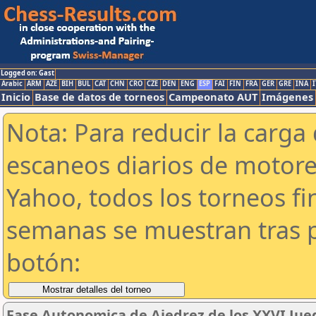
Logged on: Gast
Arabic
ARM
AZE
BIH
BUL
CAT
CHN
CRO
CZE
DEN
ENG
ESP
FAI
FIN
FRA
GER
GRE
INA
I
Inicio
Base de datos de torneos
Campeonato AUT
Imágenes
Nota: Para reducir la carga 
escaneos diarios de motor
Yahoo, todos los torneos f
semanas se muestran tras p
botón:
Fase Autonomica de Ajedrez de los XXVI Jue