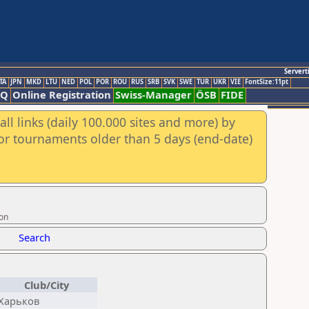
Servert
TA
JPN
MKD
LTU
NED
POL
POR
ROU
RUS
SRB
SVK
SWE
TUR
UKR
VIE
FontSize:11pt
AQ
Online Registration
Swiss-Manager
ÖSB
FIDE
ll links (daily 100.000 sites and more) by
for tournaments older than 5 days (end-date)
ion
Search
Club/City
Харьков