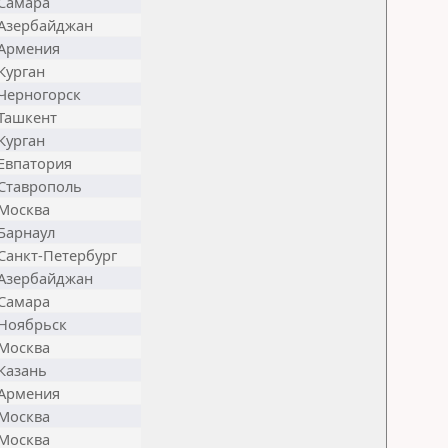
Самара
Азербайджан
Армения
Курган
Черногорск
Ташкент
Курган
Евпатория
Ставрополь
Москва
Барнаул
Санкт-Петербург
Азербайджан
Самара
Ноябрьск
Москва
Казань
Армения
Москва
Москва