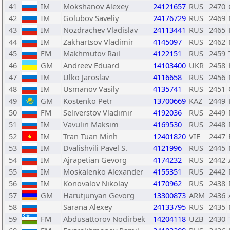
41
IM
Mokshanov Alexey
24121657
RUS
2470
42
IM
Golubov Saveliy
24176729
RUS
2469
43
IM
Nozdrachev Vladislav
24113441
RUS
2465
44
IM
Zakhartsov Vladimir
4145097
RUS
2462
45
FM
Makhmutov Rail
4122151
RUS
2459
46
GM
Andreev Eduard
14103400
UKR
2458
47
IM
Ulko Jaroslav
4116658
RUS
2456
48
IM
Usmanov Vasily
4135741
RUS
2451
49
GM
Kostenko Petr
13700669
KAZ
2449
50
FM
Seliverstov Vladimir
4192036
RUS
2449
51
IM
Vavulin Maksim
4169530
RUS
2448
52
IM
Tran Tuan Minh
12401820
VIE
2447
53
IM
Dvalishvili Pavel S.
4121996
RUS
2445
54
IM
Ajrapetian Gevorg
4174232
RUS
2442
55
IM
Moskalenko Alexander
4155351
RUS
2442
56
IM
Konovalov Nikolay
4170962
RUS
2438
57
GM
Harutjunyan Gevorg
13300873
ARM
2436
58
Sarana Alexey
24133795
RUS
2435
59
FM
Abdusattorov Nodirbek
14204118
UZB
2430