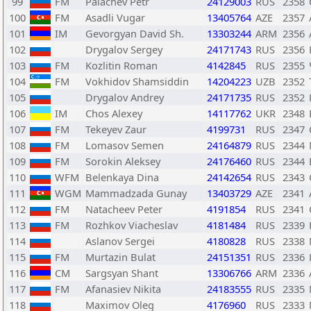
99
FM
Palachev Petr
24129003
RUS
2358
100
FM
Asadli Vugar
13405764
AZE
2357
101
IM
Gevorgyan David Sh.
13303244
ARM
2356
102
Drygalov Sergey
24171743
RUS
2356
103
FM
Kozlitin Roman
4142845
RUS
2355
104
FM
Vokhidov Shamsiddin
14204223
UZB
2352
105
Drygalov Andrey
24171735
RUS
2352
106
IM
Chos Alexey
14117762
UKR
2348
107
FM
Tekeyev Zaur
4199731
RUS
2347
108
FM
Lomasov Semen
24164879
RUS
2344
109
FM
Sorokin Aleksey
24176460
RUS
2344
110
WFM
Belenkaya Dina
24142654
RUS
2343
111
WGM
Mammadzada Gunay
13403729
AZE
2341
112
FM
Natacheev Peter
4191854
RUS
2341
113
FM
Rozhkov Viacheslav
4181484
RUS
2339
114
Aslanov Sergei
4180828
RUS
2338
115
FM
Murtazin Bulat
24151351
RUS
2336
116
CM
Sargsyan Shant
13306766
ARM
2336
117
FM
Afanasiev Nikita
24183555
RUS
2335
118
Maximov Oleg
4176960
RUS
2333