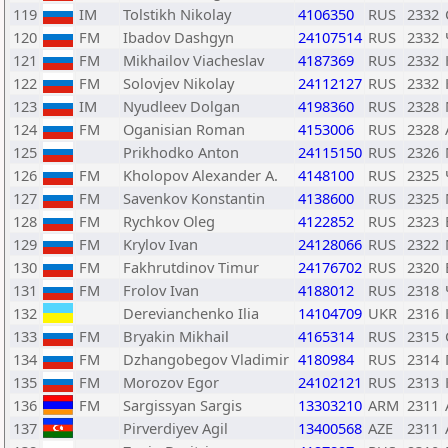
119
IM
Tolstikh Nikolay
4106350
RUS
2332
120
FM
Ibadov Dashgyn
24107514
RUS
2332
121
FM
Mikhailov Viacheslav
4187369
RUS
2332
122
FM
Solovjev Nikolay
24112127
RUS
2332
123
IM
Nyudleev Dolgan
4198360
RUS
2328
124
FM
Oganisian Roman
4153006
RUS
2328
125
Prikhodko Anton
24115150
RUS
2326
126
FM
Kholopov Alexander A.
4148100
RUS
2325
127
FM
Savenkov Konstantin
4138600
RUS
2325
128
FM
Rychkov Oleg
4122852
RUS
2323
129
FM
Krylov Ivan
24128066
RUS
2322
130
FM
Fakhrutdinov Timur
24176702
RUS
2320
131
FM
Frolov Ivan
4188012
RUS
2318
132
Derevianchenko Ilia
14104709
UKR
2316
133
FM
Bryakin Mikhail
4165314
RUS
2315
134
FM
Dzhangobegov Vladimir
4180984
RUS
2314
135
FM
Morozov Egor
24102121
RUS
2313
136
FM
Sargissyan Sargis
13303210
ARM
2311
137
Pirverdiyev Agil
13400568
AZE
2311