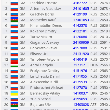
2
GM
Inarkiev Ernesto
4162722
RUS
2676
3
GM
Artemiev Vladislav
24101605
RUS
2673
4
GM
Grachev Boris
4129199
RUS
2652
5
GM
Mamedov Rauf
13401653
AZE
2650
6
GM
Khismatullin Denis
4142578
RUS
2626
7
GM
Kokarev Dmitry
4132181
RUS
2619
8
GM
Turov Maxim
4120086
RUS
2610
9
GM
Goganov Aleksey
24109959
RUS
2591
10
GM
Ponkratov Pavel
4157800
RUS
2591
11
GM
Eliseev Urii
24131920
RUS
2582
12
GM
Timofeev Artyom
4140419
RUS
2570
13
GM
Antal Gergely
717312
HUN
2566
14
GM
Frolyanov Dmitry
4151976
RUS
2563
15
GM
Lintchevski Daniil
4171055
RUS
2563
16
GM
Alekseenko Kirill
4135539
RUS
2560
17
GM
Pridorozhni Aleksei
4127870
RUS
2550
18
GM
Bernadskiy Vitaliy
14100371
UKR
2546
19
GM
Yudin Sergei
4159659
RUS
2545
20
GM
Bajarani Ulvi
13403028
AZE
2540