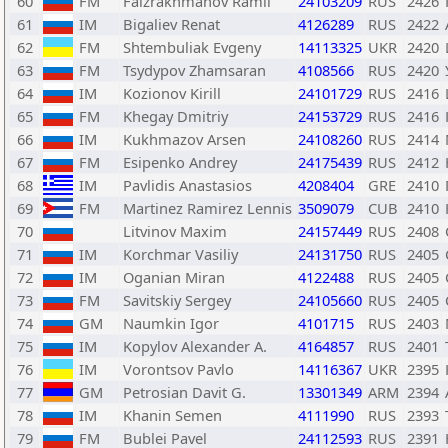
60
FM
Faizrakhmanov Ramil
24103209
RUS
2426
61
IM
Bigaliev Renat
4126289
RUS
2422
62
FM
Shtembuliak Evgeny
14113325
UKR
2420
63
FM
Tsydypov Zhamsaran
4108566
RUS
2420
64
IM
Kozionov Kirill
24101729
RUS
2416
65
FM
Khegay Dmitriy
24153729
RUS
2416
66
IM
Kukhmazov Arsen
24108260
RUS
2414
67
FM
Esipenko Andrey
24175439
RUS
2412
68
IM
Pavlidis Anastasios
4208404
GRE
2410
69
FM
Martinez Ramirez Lennis
3509079
CUB
2410
70
Litvinov Maxim
24157449
RUS
2408
71
IM
Korchmar Vasiliy
24131750
RUS
2405
72
IM
Oganian Miran
4122488
RUS
2405
73
FM
Savitskiy Sergey
24105660
RUS
2405
74
GM
Naumkin Igor
4101715
RUS
2403
75
IM
Kopylov Alexander A.
4164857
RUS
2401
76
IM
Vorontsov Pavlo
14116367
UKR
2395
77
GM
Petrosian Davit G.
13301349
ARM
2394
78
IM
Khanin Semen
4111990
RUS
2393
79
FM
Bublei Pavel
24112593
RUS
2391