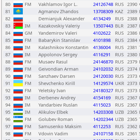
80
FM
Vakhlamov Igor L.
24126748
RUS
2390
81
Agmanov Zhandos
13708309
KAZ
2389
82
Demianjuk Alexander
4134249
RUS
2388
83
IM
Kazakovskiy Valeriy
13507443
BLR
2387
84
GM
Yandemirov Valeri
4102622
RUS
2386
85
FM
Babarykin Stanislav
4101898
RUS
2384
86
IM
Kalashnikov Konstantin
4136004
RUS
2381
87
IM
Appolonov Sergey
4116291
RUS
2380
88
FM
Musaev Rasul
24146870
RUS
2379
89
FM
Geivondian Arman
24102032
RUS
2374
90
FM
Sanzhaev Darsen
24120030
RUS
2373
91
FM
Shevchenko Kirill
14129574
UKR
2373
92
FM
Yeletsky Ivan
24180327
RUS
2373
93
IM
Derbenev Andrey
4154169
RUS
2367
94
IM
Yandarbiev Ruslan
4115023
RUS
2367
95
IM
Alikulov Elbek
14203308
UZB
2365
96
FM
Golubev Roman
14202344
UZB
2365
97
FM
Samusenko Maksim
4112253
RUS
2362
98
FM
Vdovin Vadim
24107158
RUS
2361