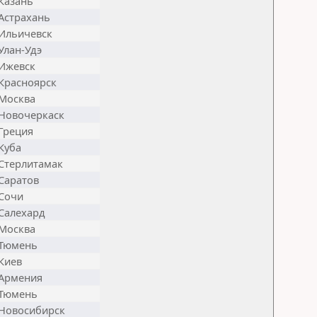
Казань
Астрахань
Ильичевск
Улан-Удэ
Ижевск
Красноярск
Москва
Новочеркаск
Греция
Куба
Стерлитамак
Саратов
Сочи
Салехард
Москва
Тюмень
Киев
Армения
Тюмень
Новосибирск