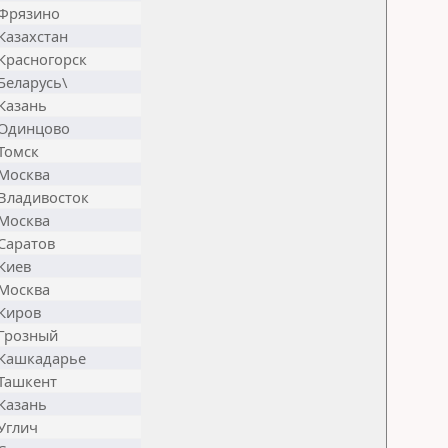
Фрязино
Казахстан
Красногорск
Беларусь\
Казань
Одинцово
Томск
Москва
Владивосток
Москва
Саратов
Киев
Москва
Киров
Грозный
Кашкадарье
Ташкент
Казань
Углич