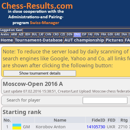
Logged on: Gast
Arabic
ARM
AZE
BIH
BUL
CAT
CHN
CRO
CZE
DEN
ENG
ESP
FAI
FIN
FRA
GER
GRE
INA
I
Home
Tournament-Database
AUT championship
Pictures
F
Note: To reduce the server load by daily scanning of a
search engines like Google, Yahoo and Co, all links 
are shown after clicking the following button:
Moscow-Open 2016 A
Last update 07.02.2016 15:38:51, Creator/Last Upload: Moscow chess federat
Search for player
Starting rank
No.
Name
FideID
FED
Rtg
1
GM
Korobov Anton
14105730
UKR
2710