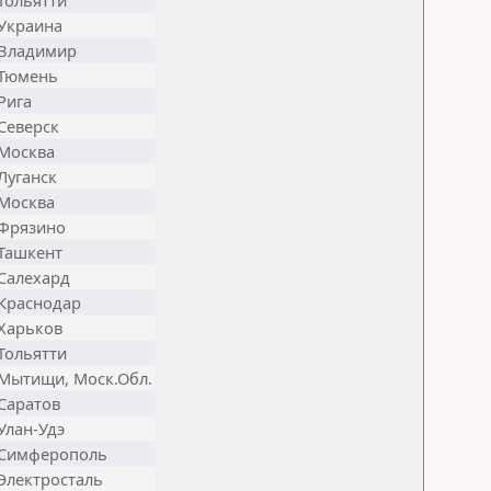
Тольятти
Украина
Владимир
Тюмень
Рига
Северск
Москва
Луганск
Москва
Фрязино
Ташкент
Салехард
Краснодар
Харьков
Тольятти
Мытищи, Моск.Обл.
Саратов
Улан-Удэ
Симферополь
Электросталь