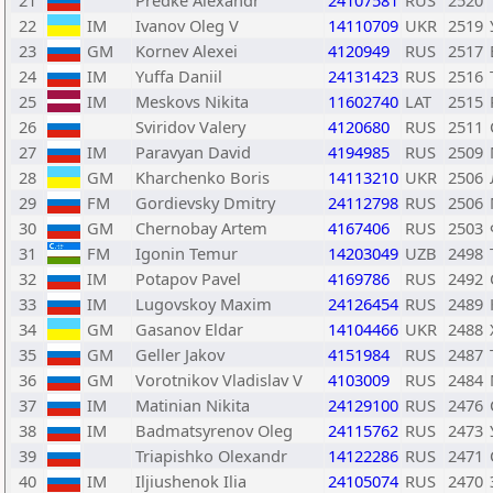
21
Predke Alexandr
24107581
RUS
2520
22
IM
Ivanov Oleg V
14110709
UKR
2519
23
GM
Kornev Alexei
4120949
RUS
2517
24
IM
Yuffa Daniil
24131423
RUS
2516
25
IM
Meskovs Nikita
11602740
LAT
2515
26
Sviridov Valery
4120680
RUS
2511
27
IM
Paravyan David
4194985
RUS
2509
28
GM
Kharchenko Boris
14113210
UKR
2506
29
FM
Gordievsky Dmitry
24112798
RUS
2506
30
GM
Chernobay Artem
4167406
RUS
2503
31
FM
Igonin Temur
14203049
UZB
2498
32
IM
Potapov Pavel
4169786
RUS
2492
33
IM
Lugovskoy Maxim
24126454
RUS
2489
34
GM
Gasanov Eldar
14104466
UKR
2488
35
GM
Geller Jakov
4151984
RUS
2487
36
GM
Vorotnikov Vladislav V
4103009
RUS
2484
37
IM
Matinian Nikita
24129100
RUS
2476
38
IM
Badmatsyrenov Oleg
24115762
RUS
2473
39
Triapishko Olexandr
14122286
RUS
2471
40
IM
Iljiushenok Ilia
24105074
RUS
2470