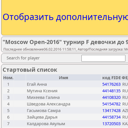
Отобразить дополнительну
"Moscow Open-2016" турнир F девочки до 9 
Последнее обновление06.02.2016 11:58:11, Автор/Последняя загрузка: Mo
Search for player
Стартовый список
Ном.
Имя
код FIDE
ФЕ
1
Егай Анна
54176263
RU
2
Мутина Ксения
44148135
RU
3
Михеева Галина
44108320
RU
4
Шведова Александра
54154782
RU
5
Гасымова Самра
13417428
AZ
6
Зайцева Дарья
44158734
RU
7
Калдарова Аяулым
13720503
KA