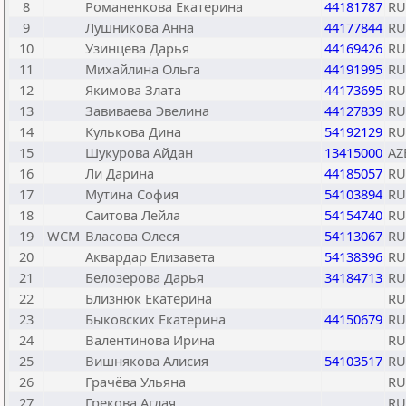
8
Романенкова Екатерина
44181787
RU
9
Лушникова Анна
44177844
RU
10
Узинцева Дарья
44169426
RU
11
Михайлина Ольга
44191995
RU
12
Якимова Злата
44173695
RU
13
Завиваева Эвелина
44127839
RU
14
Кулькова Дина
54192129
RU
15
Шукурова Айдан
13415000
AZ
16
Ли Дарина
44185057
RU
17
Мутина София
54103894
RU
18
Саитова Лейла
54154740
RU
19
WCM
Власова Олеся
54113067
RU
20
Аквардар Елизавета
54138396
RU
21
Белозерова Дарья
34184713
RU
22
Близнюк Екатерина
RU
23
Быковских Екатерина
44150679
RU
24
Валентинова Ирина
RU
25
Вишнякова Алисия
54103517
RU
26
Грачёва Ульяна
RU
27
Грекова Аглая
RU