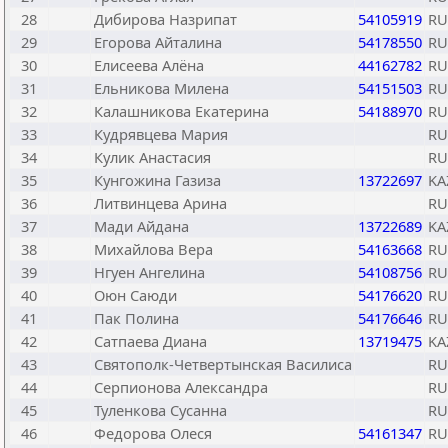
28
Дибирова Назрипат
54105919
RU
29
Егорова Айталина
54178550
RU
30
Елисеева Алёна
44162782
RU
31
Ельникова Милена
54151503
RU
32
Калашникова Екатерина
54188970
RU
33
Кудрявцева Мария
RU
34
Кулик Анастасия
RU
35
Кунгожина Газиза
13722697
KA
36
Литвинцева Арина
RU
37
Мади Айдана
13722689
KA
38
Михайлова Вера
54163668
RU
39
Нгуен Ангелина
54108756
RU
40
Оюн Саюди
54176620
RU
41
Пак Полина
54176646
RU
42
Сатпаева Диана
13719475
KA
43
Святополк-Четвертынская Василиса
RU
44
Серпионова Александра
RU
45
Туленкова Сусанна
RU
46
Федорова Олеся
54161347
RU