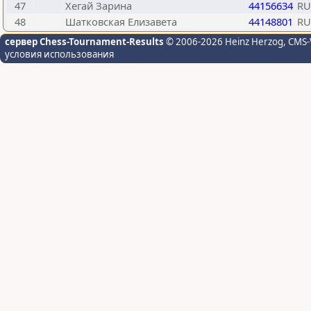
47
Хегай Зарина
44156634
RU
48
Шатковская Елизавета
44148801
RU
сервер Chess-Tournament-Results
© 2006-2026 Heinz Herzog
, CMS-
условия использования