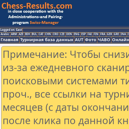
Logged on: Gast
Arabic
ARM
AZE
BIH
BUL
CAT
CHN
CRO
CZE
DEN
ENG
ESP
FAI
FIN
FRA
GER
GRE
INA
I
Главная
Турнирная база данных
AUT
Фото
ЧАВО
Онлайн
Примечание: Чтобы снизи
из-за ежедневного скани
поисковыми системами ти
проч., все ссылки на тур
месяцев (с даты окончан
после клика по данной кн