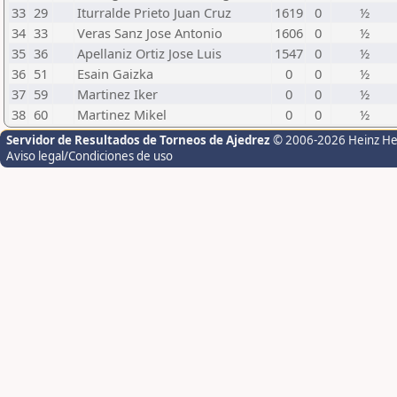
33
29
Iturralde Prieto Juan Cruz
1619
0
½
34
33
Veras Sanz Jose Antonio
1606
0
½
35
36
Apellaniz Ortiz Jose Luis
1547
0
½
36
51
Esain Gaizka
0
0
½
37
59
Martinez Iker
0
0
½
38
60
Martinez Mikel
0
0
½
Servidor de Resultados de Torneos de Ajedrez
© 2006-2026 Heinz H
Aviso legal/Condiciones de uso