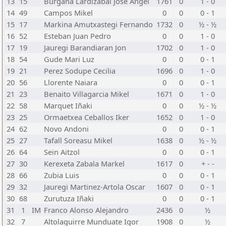
13
15
Burgana Lardizabal Jose Angel
1761
0
1 - 0
14
49
Campos Mikel
0
0
0 - 1
15
17
Markina Amutxastegi Fernando
1732
0
½ - ½
16
52
Esteban Juan Pedro
0
0
1 - 0
17
19
Jauregi Barandiaran Jon
1702
0
1 - 0
18
54
Gude Mari Luz
0
0
0 - 1
19
21
Perez Sodupe Cecilia
1696
0
1 - 0
20
56
Llorente Naiara
0
0
0 - 1
21
23
Benaito Villagarcia Mikel
1671
0
1 - 0
22
58
Marquet Iñaki
0
0
½ - ½
23
25
Ormaetxea Ceballos Iker
1652
0
1 - 0
24
62
Novo Andoni
0
0
0 - 1
25
27
Tafall Soreasu Mikel
1638
0
½ - ½
26
64
Sein Aitzol
0
0
0 - 1
27
30
Kerexeta Zabala Markel
1617
0
+ - -
28
66
Zubia Luis
0
0
0 - 1
29
32
Jauregi Martinez-Artola Oscar
1607
0
0 - 1
30
68
Zurutuza Iñaki
0
0
0 - 1
31
1
IM
Franco Alonso Alejandro
2436
0
½
32
7
Altolaguirre Munduate Igor
1908
0
½