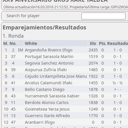
Última actualización16.03.2016 21:12:52, Propietario/Última carga: GIPU
Search for player
Emparejamientos/Resultados
1. Ronda
M.
No.
White
Elo
Pts.
Resultado
1
2
IM
Argandoña Riveiro Iñigo
2435
0
1 - 0
2
37
Portugal Sarasola Martin
1519
0
0 - 1
3
4
Segovia Sanchez Antonio
2074
0
1 - 0
4
39
Aizpurua Zufiria Iñaki
1485
0
0 - 1
5
6
Cejudo Urdampilleta Jose Manu
1922
0
1 - 0
6
41
Arcelus Calamundi Iñaki
1455
0
½ - ½
7
9
Bello Castano Diego
1878
0
+ - -
8
43
Yurramendi Sarasola Xabier
1326
0
0 - 1
9
11
Berdote Alonso Carlos
1838
0
1 - 0
10
45
Goienetxea Yarza Jesus
1249
0
0 - 1
11
13
Guerrero Itarte Alfredo
1770
0
1 - 0
12
47
Aranbarri Iñigo
0
0
0 - 1