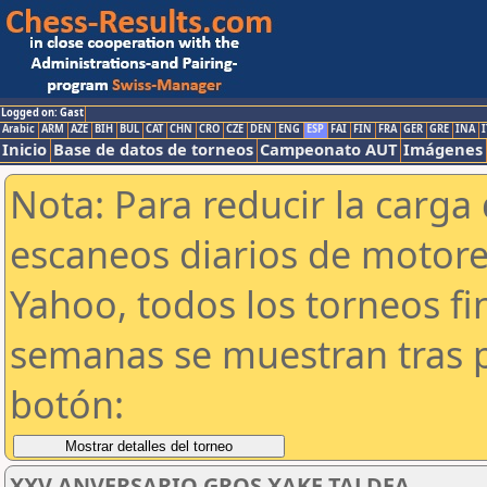
Logged on: Gast
Arabic
ARM
AZE
BIH
BUL
CAT
CHN
CRO
CZE
DEN
ENG
ESP
FAI
FIN
FRA
GER
GRE
INA
I
Inicio
Base de datos de torneos
Campeonato AUT
Imágenes
Nota: Para reducir la carga 
escaneos diarios de motor
Yahoo, todos los torneos f
semanas se muestran tras p
botón:
XXV ANVERSARIO GROS XAKE TALDEA