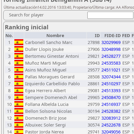
Última actualización14.02.2016 13:03:40, Propietario/Última carga: AA Alfons
Search for player
Ranking inicial
No.
Nombre
ID
FIDE-ID
FED
1
Carbonell Sancho Marc
27898
32029969
ESP
1
2
Duller Llopis Jouke
27906
32048998
ESP
1
3
Bertomeu Ginestar Antoni
29821
24528277
ESP
1
4
Muñoz Marti Miguel
29943
24535583
ESP
1
5
Asins Muñoz Miguel
29577
24511021
ESP
1
6
Pallas Moragues Gerard
28508
32074344
ESP
1
7
Izquierdo Carbellido Pablo
28861
24510297
ESP
1
8
Egea Herrero Albert
29081
24513393
ESP
1
9
Sempere Domenech Abel
29965
24508470
ESP
1
10
Follana Albelda Lucia
29759
24516937
ESP
1
11
Bellon Solsona Nicolas
30194
24528382
ESP
1
12
Domenech Briz Jose
29827
32083912
ESP
1
13
Albuixec Soler Sergi
30574
24522678
ESP
1
14
Pastor Jorda Nerea
29741
32049056
ESP
1