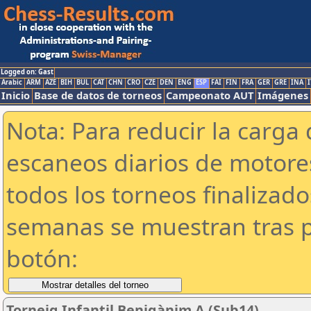
Logged on: Gast
Arabic
ARM
AZE
BIH
BUL
CAT
CHN
CRO
CZE
DEN
ENG
ESP
FAI
FIN
FRA
GER
GRE
INA
I
Inicio
Base de datos de torneos
Campeonato AUT
Imágenes
Nota: Para reducir la carga 
escaneos diarios de motor
todos los torneos finalizad
semanas se muestran tras p
botón:
Torneig Infantil Benigànim A (Sub14)