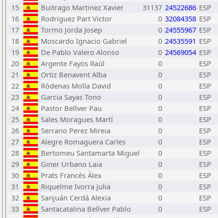
15
Buitrago Martinez Xavier
31137
24522686
ESP
16
Rodriguez Part Victor
0
32084358
ESP
17
Tormo Jorda Josep
0
24555967
ESP
18
Moscardo Ignacio Gabriel
0
24535591
ESP
19
De Pablo Valero Alonso
0
24569054
ESP
20
Argente Fayos Raúl
0
ESP
21
Ortiz Benavent Alba
0
ESP
22
Ródenas Molla David
0
ESP
23
Garcia Sayas Tono
0
ESP
24
Pastor Bellver Pau
0
ESP
25
Sales Moragues Martí
0
ESP
26
Serrano Perez Mireia
0
ESP
27
Alegre Romaguera Carles
0
ESP
28
Bertomeu Santamarta Miguel
0
ESP
29
Giner Urbano Laia
0
ESP
30
Prats Francés Àlex
0
ESP
31
Riquelme Ivorra Julia
0
ESP
32
Sanjuán Cerdá Alexia
0
ESP
33
Santacatalina Bellver Pablo
0
ESP