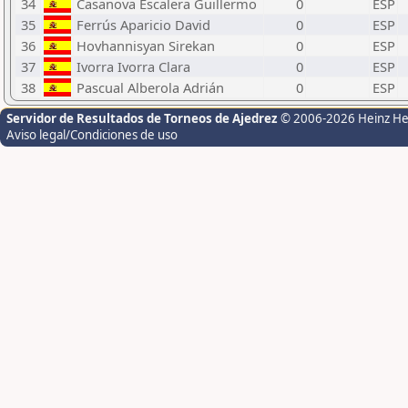
34
Casanova Escalera Guillermo
0
ESP
35
Ferrús Aparicio David
0
ESP
36
Hovhannisyan Sirekan
0
ESP
37
Ivorra Ivorra Clara
0
ESP
38
Pascual Alberola Adrián
0
ESP
Servidor de Resultados de Torneos de Ajedrez
© 2006-2026 Heinz H
Aviso legal/Condiciones de uso