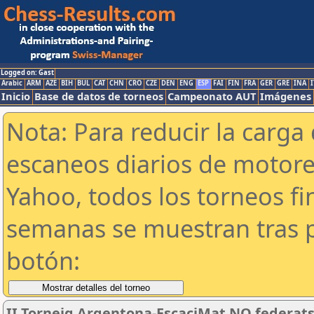
Logged on: Gast
Arabic
ARM
AZE
BIH
BUL
CAT
CHN
CRO
CZE
DEN
ENG
ESP
FAI
FIN
FRA
GER
GRE
INA
I
Inicio
Base de datos de torneos
Campeonato AUT
Imágenes
Nota: Para reducir la carga 
escaneos diarios de motor
Yahoo, todos los torneos f
semanas se muestran tras p
botón:
II Torneig Argentona-EscaciMat NO federats