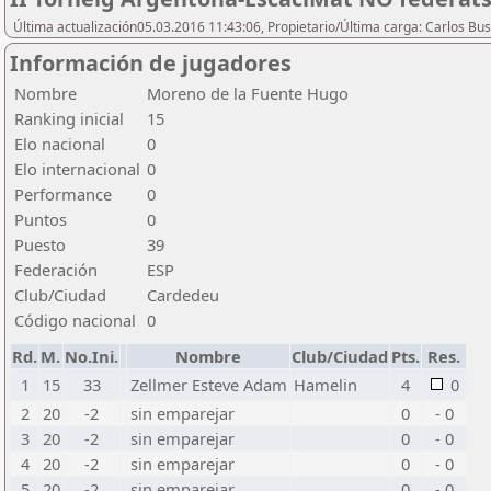
Última actualización05.03.2016 11:43:06, Propietario/Última carga: Carlos Bu
Información de jugadores
Nombre
Moreno de la Fuente Hugo
Ranking inicial
15
Elo nacional
0
Elo internacional
0
Performance
0
Puntos
0
Puesto
39
Federación
ESP
Club/Ciudad
Cardedeu
Código nacional
0
Rd.
M.
No.Ini.
Nombre
Club/Ciudad
Pts.
Res.
1
15
33
Zellmer Esteve Adam
Hamelin
4
0
2
20
-2
sin emparejar
0
- 0
3
20
-2
sin emparejar
0
- 0
4
20
-2
sin emparejar
0
- 0
5
20
-2
sin emparejar
0
- 0