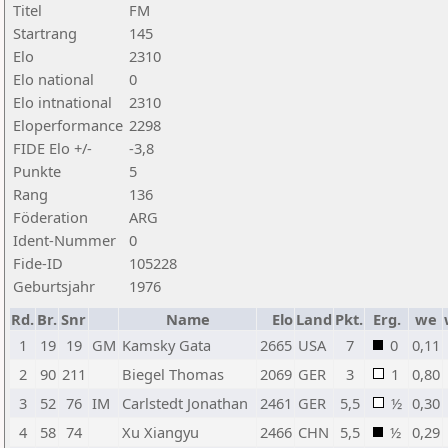
Titel
FM
Startrang
145
Elo
2310
Elo national
0
Elo intnational
2310
Eloperformance
2298
FIDE Elo +/-
-3,8
Punkte
5
Rang
136
Föderation
ARG
Ident-Nummer
0
Fide-ID
105228
Geburtsjahr
1976
Rd.
Br.
Snr
Name
Elo
Land
Pkt.
Erg.
we
1
19
19
GM
Kamsky Gata
2665
USA
7
0
0,11
2
90
211
Biegel Thomas
2069
GER
3
1
0,80
3
52
76
IM
Carlstedt Jonathan
2461
GER
5,5
½
0,30
4
58
74
Xu Xiangyu
2466
CHN
5,5
½
0,29