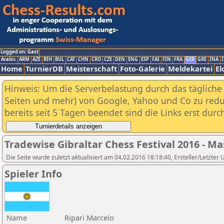
Logged on: Gast
Arabic
ARM
AZE
BIH
BUL
CAT
CHN
CRO
CZE
DEN
ENG
ESP
FAI
FIN
FRA
GER
GRE
INA
I
Home
TurnierDB
Meisterschaft
Foto-Galerie
Meldekartei
El
Hinweis: Um die Serverbelastung durch das tägliche D
Seiten und mehr) von Google, Yahoo und Co zu reduz
bereits seit 5 Tagen beendet sind die Links erst dur
Tradewise Gibraltar Chess Festival 2016 - Ma
Die Seite wurde zuletzt aktualisiert am 04.02.2016 18:18:40, Ersteller/Letzter
Spieler Info
Name
Ripari Marcelo