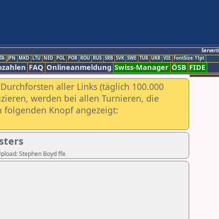
Servert
TA
JPN
MKD
LTU
NED
POL
POR
ROU
RUS
SRB
SVK
SWE
TUR
UKR
VIE
FontSize:11pt
ozahlen
FAQ
Onlineanmeldung
Swiss-Manager
ÖSB
FIDE
urchforsten aller Links (täglich 100.000
ieren, werden bei allen Turnieren, die
ch folgenden Knopf angezeigt:
sters
 Upload: Stephen Boyd ffe