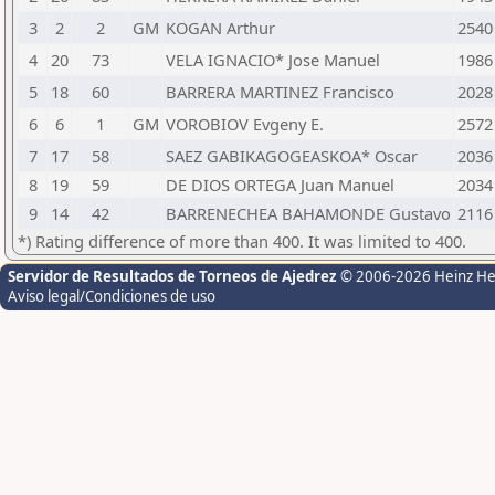
3
2
2
GM
KOGAN Arthur
2540
4
20
73
VELA IGNACIO* Jose Manuel
1986
5
18
60
BARRERA MARTINEZ Francisco
2028
6
6
1
GM
VOROBIOV Evgeny E.
2572
7
17
58
SAEZ GABIKAGOGEASKOA* Oscar
2036
8
19
59
DE DIOS ORTEGA Juan Manuel
2034
9
14
42
BARRENECHEA BAHAMONDE Gustavo
2116
*) Rating difference of more than 400. It was limited to 400.
Servidor de Resultados de Torneos de Ajedrez
© 2006-2026 Heinz H
Aviso legal/Condiciones de uso