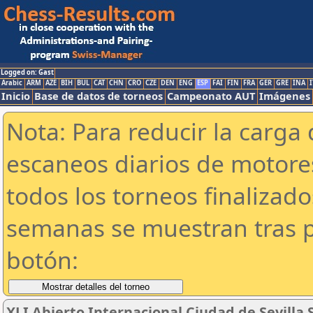
Logged on: Gast
Arabic
ARM
AZE
BIH
BUL
CAT
CHN
CRO
CZE
DEN
ENG
ESP
FAI
FIN
FRA
GER
GRE
INA
I
Inicio
Base de datos de torneos
Campeonato AUT
Imágenes
Nota: Para reducir la carga 
escaneos diarios de motor
todos los torneos finalizad
semanas se muestran tras p
botón:
XLI Abierto Internacional Ciudad de Sevilla S