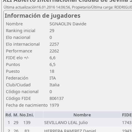
Última actualización16.01.2016 14:06:56, Propietario/Última carga: RODRIGU
Información de jugadores
Nombre
SGNAOLIN Davide
Ranking inicial
29
Elo nacional
0
Elo internacional
2257
Performance
2262
FIDE elo +/-
6,6
Puntos
6,5
Puesto
18
Federación
ITA
Club/Ciudad
Italia
Código nacional
0
Código FIDE
806137
Fecha de nacimiento
1979
Rd.
M.
No.Ini.
Nombre
FIDE
1
29
139
SEVILLANO LEAL Julio
1743
2
26
83
HERRERA RAMIREZ Daniel
1943