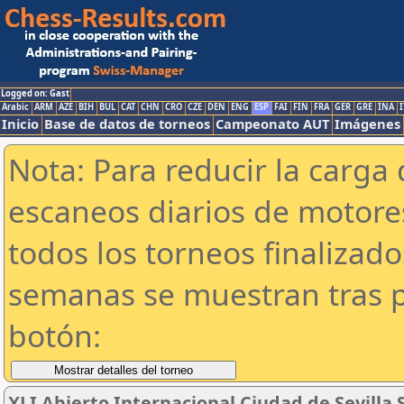
Logged on: Gast
Arabic
ARM
AZE
BIH
BUL
CAT
CHN
CRO
CZE
DEN
ENG
ESP
FAI
FIN
FRA
GER
GRE
INA
I
Inicio
Base de datos de torneos
Campeonato AUT
Imágenes
Nota: Para reducir la carga 
escaneos diarios de motor
todos los torneos finalizad
semanas se muestran tras p
botón:
XLI Abierto Internacional Ciudad de Sevilla S