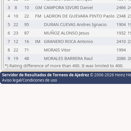
3
8
10
GM
CAMPORA SIVORI Daniel
2466
2
4
10
22
FM
LADRON DE GUEVARA PINTO Paolo
2348
2
5
22
95
DURAN CUEVAS Andres Ignacio
1904
1
6
23
87
MUÑOZ ALONSO Jesus
1932
1
7
12
16
IM
GRANERO ROCA Antonio
2410
2
8
22
71
MORAIS Vitor
1994
9
19
48
MORALES BARRERA Raul
2086
2
*) Rating difference of more than 400. It was limited to 400.
Servidor de Resultados de Torneos de Ajedrez
© 2006-2026 Heinz H
Aviso legal/Condiciones de uso