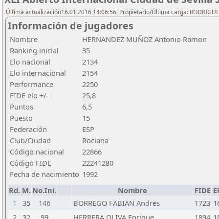
Última actualización16.01.2016 14:06:56, Propietario/Última carga: RODRIGU
Información de jugadores
Nombre
HERNANDEZ MUÑOZ Antonio Ramon
Ranking inicial
35
Elo nacional
2134
Elo internacional
2154
Performance
2250
FIDE elo +/-
25,8
Puntos
6,5
Puesto
15
Federación
ESP
Club/Ciudad
Rociana
Código nacional
22866
Código FIDE
22241280
Fecha de nacimiento
1992
Rd.
M.
No.Ini.
Nombre
FIDE
E
1
35
146
BORREGO FABIAN Andres
1723
1
2
32
99
HERRERA OLIVA Enrique
1894
1