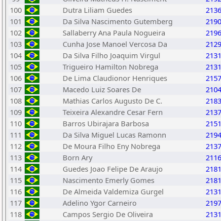
100
Dutra Liliam Guedes
213
101
Da Silva Nascimento Gutemberg
219
102
Sallaberry Ana Paula Nogueira
219
103
Cunha Jose Manoel Vercosa Da
212
104
Da Silva Filho Joaquim Virgul
213
105
Trigueiro Hamilton Nobrega
213
106
De Lima Claudionor Henriques
215
107
Macedo Luiz Soares De
210
108
Mathias Carlos Augusto De C.
218
109
Teixeira Alexandre Cesar Fern
213
110
Barros Ubirajara Barbosa
215
111
Da Silva Miguel Lucas Ramonn
219
112
De Moura Filho Eny Nobrega
213
113
Born Ary
211
114
Guedes Joao Felipe De Araujo
218
115
Nascimento Emerly Gomes
218
116
De Almeida Valdemiza Gurgel
213
117
Adelino Ygor Carneiro
219
118
Campos Sergio De Oliveira
213