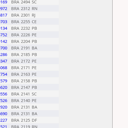
0169
BRA
2494
SC
9972
BRA
2312
RN
6817
BRA
2301
RJ
0703
BRA
2255
CE
0134
BRA
2232
PB
6752
BRA
2226
PE
0142
BRA
2204
PB
9700
BRA
2191
BA
6286
BRA
2185
PB
0347
BRA
2172
PE
4068
BRA
2171
PE
7754
BRA
2163
PE
1579
BRA
2158
PB
5620
BRA
2147
PB
0556
BRA
2141
SC
7526
BRA
2140
PE
2920
BRA
2131
BA
8690
BRA
2131
BA
9227
BRA
2125
DF
1521
BRA
2119
RN