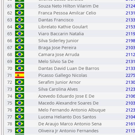
61
Souza Neto Hilton Vilarim De
212
62
Franca Pessoa Amilcar Celio
213
63
Dantas Francisco
213
64
Librelato Kathie Goulart
215
65
Viaro Baccarin Natalia
211
66
Silva Siderley Junior
219
67
Braga Jose Pereira
210
68
Camara Jose Arruda
211
69
Melo Silvio Sa De
213
70
Dantas David Luan De Barros
213
71
Picasso Gallego Nicolas
227
72
Serafim Junior Arnor
213
73
Silva Carolina Alves
212
74
Azevedo Eduardo Jose E De
210
75
Macedo Alexandre Soares De
210
76
Melo Fernando Antonio Albuque
212
77
Lucena Helianto Dos Santos
210
78
De Araujo Marco Antonio Sena
216
79
Oliveira Jr Antonio Fernandes
211