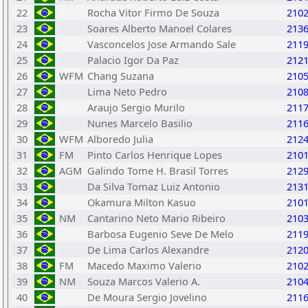
22
Rocha Vitor Firmo De Souza
210
23
Soares Alberto Manoel Colares
213
24
Vasconcelos Jose Armando Sale
211
25
Palacio Igor Da Paz
212
26
WFM
Chang Suzana
210
27
Lima Neto Pedro
210
28
Araujo Sergio Murilo
211
29
Nunes Marcelo Basilio
211
30
WFM
Alboredo Julia
212
31
FM
Pinto Carlos Henrique Lopes
210
32
AGM
Galindo Tome H. Brasil Torres
212
33
Da Silva Tomaz Luiz Antonio
213
34
Okamura Milton Kasuo
210
35
NM
Cantarino Neto Mario Ribeiro
210
36
Barbosa Eugenio Seve De Melo
211
37
De Lima Carlos Alexandre
212
38
FM
Macedo Maximo Valerio
210
39
NM
Souza Marcos Valerio A.
210
40
De Moura Sergio Jovelino
211