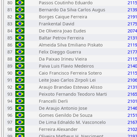
80
Passos Coutinho Eduardo
211
81
Bernardo Da Silva Carlos Augus
213
82
Borges Caique Ferreira
219
83
Frankental David
217
84
De Oliveira Joao Eudes
207
85
Baltar Petrov Ferreira
213
86
Almeida Silva Emiliano Piskato
211
87
Felix Dieggo Guerra
217
88
Da Paixao Irineu Vieira
211
89
Paiva Luis Flavio Medeiros
214
90
Caio Francisco Ferreira Sotero
211
91
Leite Joao Carlos Zirpoli Lei
210
92
Araujo Brandao Estevao Alisso
213
93
Peixoto Fernando Teodoro Marti
216
94
Francelli Derli
210
95
De Araujo Antonio Jose
214
96
Gomes Genildo De Souza
215
97
De Lima Ednaldo M. Vasconcelo
216
98
Ferreira Alexander
210
99
Oliveira Matheus H. Nasciment
219