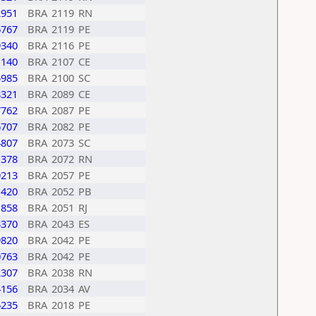
2951
BRA
2119
RN
6767
BRA
2119
PE
9340
BRA
2116
PE
1140
BRA
2107
CE
5985
BRA
2100
SC
8321
BRA
2089
CE
7762
BRA
2087
PE
6707
BRA
2082
PE
4807
BRA
2073
SC
1378
BRA
2072
RN
9213
BRA
2057
PE
1420
BRA
2052
PB
1858
BRA
2051
RJ
3370
BRA
2043
ES
9820
BRA
2042
PE
0763
BRA
2042
PE
2307
BRA
2038
RN
4156
BRA
2034
AV
6235
BRA
2018
PE