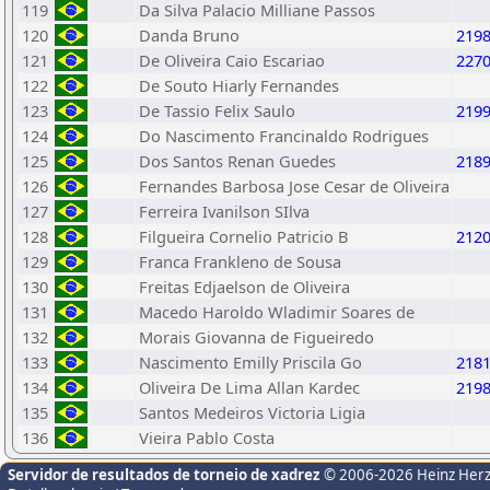
119
Da Silva Palacio Milliane Passos
120
Danda Bruno
219
121
De Oliveira Caio Escariao
227
122
De Souto Hiarly Fernandes
123
De Tassio Felix Saulo
219
124
Do Nascimento Francinaldo Rodrigues
125
Dos Santos Renan Guedes
218
126
Fernandes Barbosa Jose Cesar de Oliveira
127
Ferreira Ivanilson SIlva
128
Filgueira Cornelio Patricio B
212
129
Franca Frankleno de Sousa
130
Freitas Edjaelson de Oliveira
131
Macedo Haroldo Wladimir Soares de
132
Morais Giovanna de Figueiredo
133
Nascimento Emilly Priscila Go
218
134
Oliveira De Lima Allan Kardec
219
135
Santos Medeiros Victoria Ligia
136
Vieira Pablo Costa
Servidor de resultados de torneio de xadrez
© 2006-2026 Heinz Her