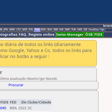
Servert
TA
JPN
MKD
LTU
NED
POL
POR
ROU
RUS
SRB
SVK
SWE
TUR
UKR
VIE
FontSize:11pt
otografias
FAQ.
Registo online
Swiss-Manager
ÖSB
FIDE
ão diária de todos os links (diariamente
omo Google, Yahoo e Co, todos os links para
icar no botão a seguir :
r
 Última atualização: Maximo Igor Macedo
Procurar
 FIDE
FED
Elo
Clube/Cidade
0045
BRA
2523
SC