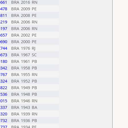
4661
BRA
2016
RN
6478
BRA
2009
PE
5811
BRA
2008
PE
6219
BRA
2006
RN
6197
BRA
2006
RN
3657
BRA
2002
PE
0690
BRA
2000
PE
2744
BRA
1976
RJ
6673
BRA
1967
SC
6180
BRA
1961
PB
0342
BRA
1958
PB
9767
BRA
1955
RN
4324
BRA
1952
PB
3822
BRA
1949
PB
1536
BRA
1948
PB
2015
BRA
1946
RN
2337
BRA
1943
BA
3320
BRA
1939
RN
9732
BRA
1936
PB
1737
BRA
1934
PE