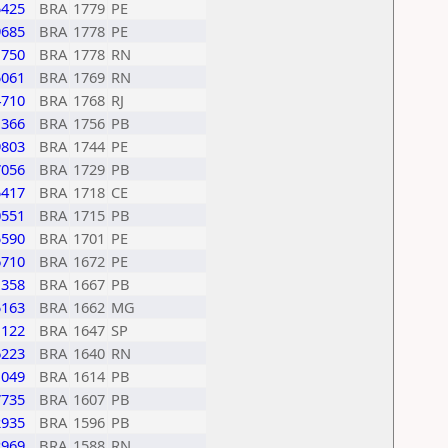
5425
BRA
1779
PE
9685
BRA
1778
PE
1750
BRA
1778
RN
5061
BRA
1769
RN
4710
BRA
1768
RJ
1366
BRA
1756
PB
9803
BRA
1744
PE
7056
BRA
1729
PB
5417
BRA
1718
CE
0551
BRA
1715
PB
5590
BRA
1701
PE
6710
BRA
1672
PE
1358
BRA
1667
PB
5163
BRA
1662
MG
1122
BRA
1647
SP
6223
BRA
1640
RN
1049
BRA
1614
PB
7735
BRA
1607
PB
2935
BRA
1596
PB
2969
BRA
1588
RN