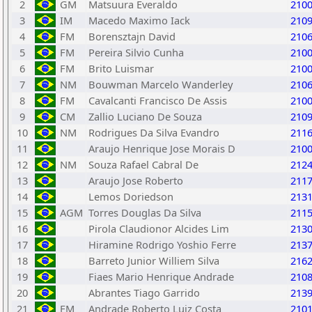
2
GM
Matsuura Everaldo
210
3
IM
Macedo Maximo Iack
210
4
FM
Borensztajn David
210
5
FM
Pereira Silvio Cunha
210
6
FM
Brito Luismar
210
7
NM
Bouwman Marcelo Wanderley
210
8
FM
Cavalcanti Francisco De Assis
210
9
CM
Zallio Luciano De Souza
210
10
NM
Rodrigues Da Silva Evandro
211
11
Araujo Henrique Jose Morais D
210
12
NM
Souza Rafael Cabral De
212
13
Araujo Jose Roberto
211
14
Lemos Doriedson
213
15
AGM
Torres Douglas Da Silva
211
16
Pirola Claudionor Alcides Lim
213
17
Hiramine Rodrigo Yoshio Ferre
213
18
Barreto Junior Williem Silva
216
19
Fiaes Mario Henrique Andrade
210
20
Abrantes Tiago Garrido
213
21
FM
Andrade Roberto Luiz Costa
210