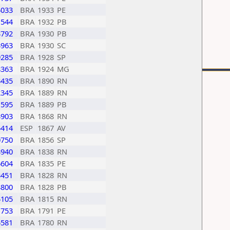
4033
BRA
1933
PE
1544
BRA
1932
PB
3792
BRA
1930
PB
3963
BRA
1930
SC
9285
BRA
1928
SP
8363
BRA
1924
MG
3435
BRA
1890
RN
2345
BRA
1889
RN
1595
BRA
1889
PB
3903
BRA
1868
RN
5414
ESP
1867
AV
0750
BRA
1856
SP
3940
BRA
1838
RN
6604
BRA
1835
PE
3451
BRA
1828
RN
3800
BRA
1828
PB
4105
BRA
1815
RN
1753
BRA
1791
PE
5581
BRA
1780
RN