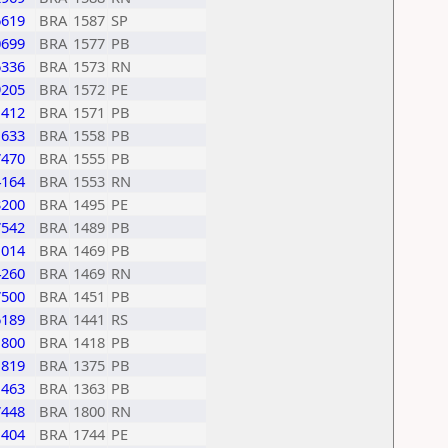
6619
BRA
1587
SP
0699
BRA
1577
PB
6336
BRA
1573
RN
9205
BRA
1572
PE
1412
BRA
1571
PB
1633
BRA
1558
PB
7470
BRA
1555
PB
4164
BRA
1553
RN
3200
BRA
1495
PE
7542
BRA
1489
PB
1014
BRA
1469
PB
4260
BRA
1469
RN
7500
BRA
1451
PB
6189
BRA
1441
RS
1800
BRA
1418
PB
1819
BRA
1375
PB
1463
BRA
1363
PB
7448
BRA
1800
RN
1404
BRA
1744
PE