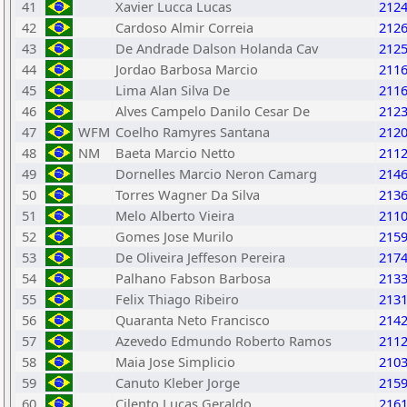
41
Xavier Lucca Lucas
212
42
Cardoso Almir Correia
212
43
De Andrade Dalson Holanda Cav
212
44
Jordao Barbosa Marcio
211
45
Lima Alan Silva De
211
46
Alves Campelo Danilo Cesar De
212
47
WFM
Coelho Ramyres Santana
212
48
NM
Baeta Marcio Netto
211
49
Dornelles Marcio Neron Camarg
214
50
Torres Wagner Da Silva
213
51
Melo Alberto Vieira
211
52
Gomes Jose Murilo
215
53
De Oliveira Jeffeson Pereira
217
54
Palhano Fabson Barbosa
213
55
Felix Thiago Ribeiro
213
56
Quaranta Neto Francisco
214
57
Azevedo Edmundo Roberto Ramos
211
58
Maia Jose Simplicio
210
59
Canuto Kleber Jorge
215
60
Cilento Lucas Geraldo
216