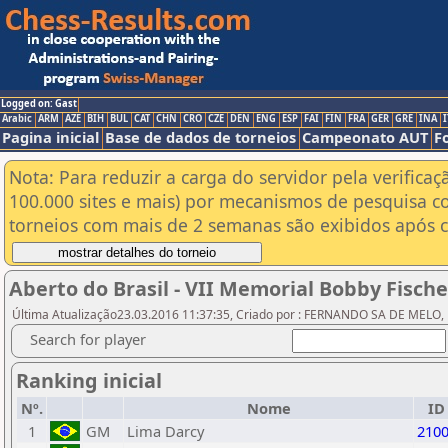
Logged on: Gast
Arabic
ARM
AZE
BIH
BUL
CAT
CHN
CRO
CZE
DEN
ENG
ESP
FAI
FIN
FRA
GER
GRE
INA
I
Pagina inicial
Base de dados de torneios
Campeonato AUT
F
Nota: Para reduzir a carga do servidor pela verificaç
100.000 sites e mais) por mecanismos de pesquisa c
torneios com mais de 2 semanas são exibidos após cl
Aberto do Brasil - VII Memorial Bobby Fische
Última Atualização23.03.2016 11:37:35, Criado por : FERNANDO SA DE MELO,
Search for player
Ranking inicial
Nº.
Nome
ID
1
GM
Lima Darcy
210