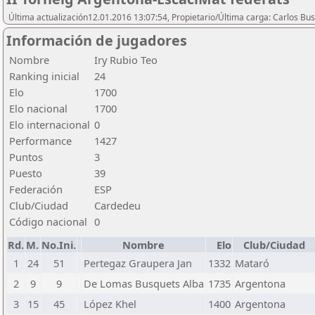
Última actualización12.01.2016 13:07:54, Propietario/Última carga: Carlos Bu
Información de jugadores
Nombre
Iry Rubio Teo
Ranking inicial
24
Elo
1700
Elo nacional
1700
Elo internacional
0
Performance
1427
Puntos
3
Puesto
39
Federación
ESP
Club/Ciudad
Cardedeu
Código nacional
0
Rd.
M.
No.Ini.
Nombre
Elo
Club/Ciudad
1
24
51
Pertegaz Graupera Jan
1332
Mataró
2
9
9
De Lomas Busquets Alba
1735
Argentona
3
15
45
López Khel
1400
Argentona