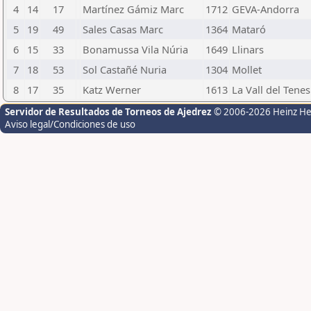
4
14
17
Martínez Gámiz Marc
1712
GEVA-Andorra
5
19
49
Sales Casas Marc
1364
Mataró
6
15
33
Bonamussa Vila Núria
1649
Llinars
7
18
53
Sol Castañé Nuria
1304
Mollet
8
17
35
Katz Werner
1613
La Vall del Tenes
Servidor de Resultados de Torneos de Ajedrez
© 2006-2026 Heinz H
Aviso legal/Condiciones de uso