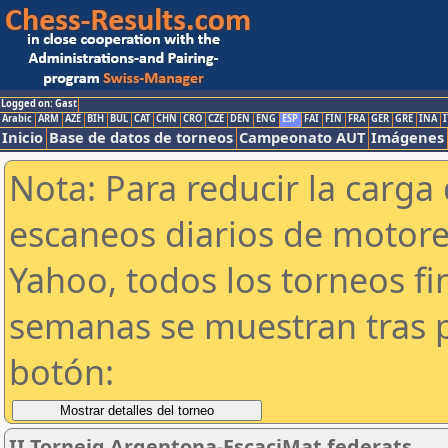
Logged on: Gast
Arabic
ARM
AZE
BIH
BUL
CAT
CHN
CRO
CZE
DEN
ENG
ESP
FAI
FIN
FRA
GER
GRE
INA
I
Inicio
Base de datos de torneos
Campeonato AUT
Imágenes
Nota: Para reducir la carga 
escaneos diarios de motor
Yahoo, todos los torneos f
semanas se muestran tras p
botón:
II Torneig Argentona-EscaciMat federats