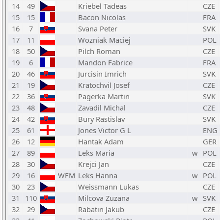
14
49
Kriebel Tadeas
CZE
15
15
Bacon Nicolas
FRA
16
7
Svana Peter
SVK
17
11
Wozniak Maciej
POL
18
50
Pilch Roman
CZE
19
6
Mandon Fabrice
FRA
20
46
Jurcisin Imrich
SVK
21
19
Kratochvil Josef
CZE
22
36
Pagerka Martin
SVK
23
48
Zavadil Michal
CZE
24
42
Bury Rastislav
SVK
25
61
Jones Victor G L
ENG
26
12
Hantak Adam
GER
27
89
Leks Maria
w
POL
28
30
Krejci Jan
CZE
29
16
WFM
Leks Hanna
w
POL
30
23
Weissmann Lukas
CZE
31
110
Milcova Zuzana
w
SVK
32
29
Rabatin Jakub
CZE