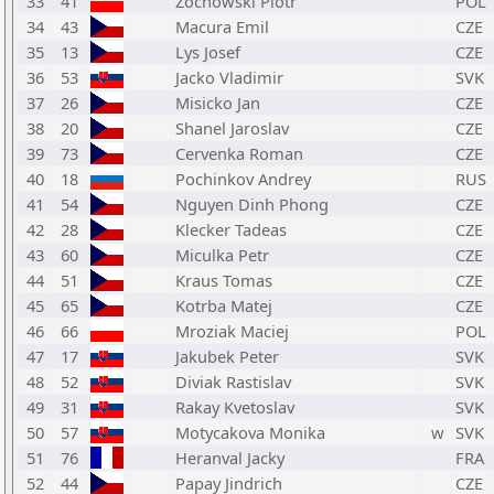
33
41
Zochowski Piotr
POL
34
43
Macura Emil
CZE
35
13
Lys Josef
CZE
36
53
Jacko Vladimir
SVK
37
26
Misicko Jan
CZE
38
20
Shanel Jaroslav
CZE
39
73
Cervenka Roman
CZE
40
18
Pochinkov Andrey
RUS
41
54
Nguyen Dinh Phong
CZE
42
28
Klecker Tadeas
CZE
43
60
Miculka Petr
CZE
44
51
Kraus Tomas
CZE
45
65
Kotrba Matej
CZE
46
66
Mroziak Maciej
POL
47
17
Jakubek Peter
SVK
48
52
Diviak Rastislav
SVK
49
31
Rakay Kvetoslav
SVK
50
57
Motycakova Monika
w
SVK
51
76
Heranval Jacky
FRA
52
44
Papay Jindrich
CZE