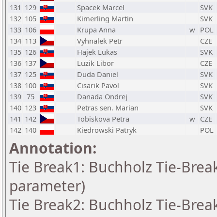
131
129
Spacek Marcel
SVK
132
105
Kimerling Martin
SVK
133
106
Krupa Anna
w
POL
134
113
Vyhnalek Petr
CZE
135
126
Hajek Lukas
SVK
136
137
Luzik Libor
CZE
137
125
Duda Daniel
SVK
138
100
Cisarik Pavol
SVK
139
75
Danada Ondrej
SVK
140
123
Petras sen. Marian
SVK
141
142
Tobiskova Petra
w
CZE
142
140
Kiedrowski Patryk
POL
Annotation:
Tie Break1: Buchholz Tie-Break
parameter)
Tie Break2: Buchholz Tie-Break