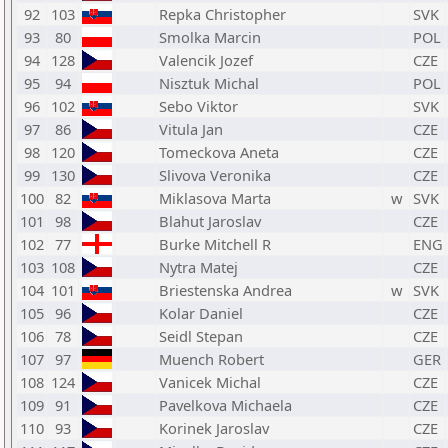
92
103
Repka Christopher
SVK
93
80
Smolka Marcin
POL
94
128
Valencik Jozef
CZE
95
94
Nisztuk Michal
POL
96
102
Sebo Viktor
SVK
97
86
Vitula Jan
CZE
98
120
Tomeckova Aneta
CZE
99
130
Slivova Veronika
CZE
100
82
Miklasova Marta
w
SVK
101
98
Blahut Jaroslav
CZE
102
77
Burke Mitchell R
ENG
103
108
Nytra Matej
CZE
104
101
Briestenska Andrea
w
SVK
105
96
Kolar Daniel
CZE
106
78
Seidl Stepan
CZE
107
97
Muench Robert
GER
108
124
Vanicek Michal
CZE
109
91
Pavelkova Michaela
CZE
110
93
Korinek Jaroslav
CZE