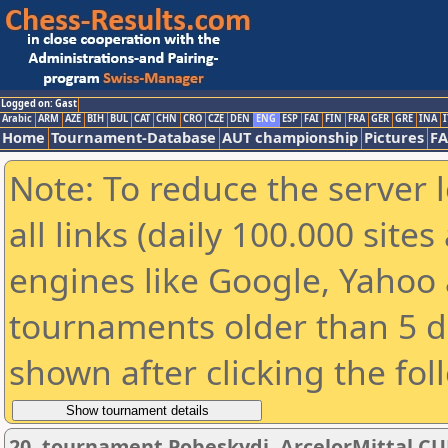
Logged on: Gast
Arabic
ARM
AZE
BIH
BUL
CAT
CHN
CRO
CZE
DEN
ENG
ESP
FAI
FIN
FRA
GER
GRE
INA
I
Home
Tournament-Database
AUT championship
Pictures
F
Note: To reduce the server 
all links (daily 100.000 sit
engines like Google, Yahoo a
tournaments older than 5 d
shown after clicking the fol
20. tournament Pobeskydi, ArcelorMittal CU