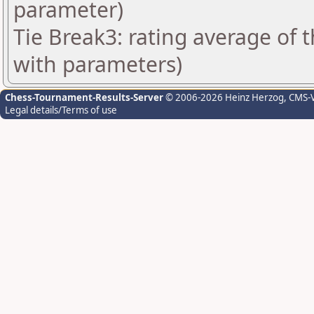
parameter)
Tie Break3: rating average of 
with parameters)
Chess-Tournament-Results-Server
© 2006-2026 Heinz Herzog
, CMS-
Legal details/Terms of use