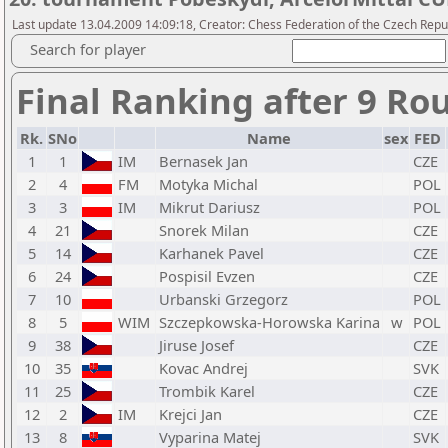
Last update 13.04.2009 14:09:18, Creator: Chess Federation of the Czech Repub
Search for player
Final Ranking after 9 Ro
Rk.
SNo
Name
sex
FED
1
1
IM
Bernasek Jan
CZE
2
4
FM
Motyka Michal
POL
3
3
IM
Mikrut Dariusz
POL
4
21
Snorek Milan
CZE
5
14
Karhanek Pavel
CZE
6
24
Pospisil Evzen
CZE
7
10
Urbanski Grzegorz
POL
8
5
WIM
Szczepkowska-Horowska Karina
w
POL
9
38
Jiruse Josef
CZE
10
35
Kovac Andrej
SVK
11
25
Trombik Karel
CZE
12
2
IM
Krejci Jan
CZE
13
8
Vyparina Matej
SVK