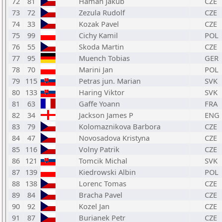
72
81
Haman Jakub
CZE
73
72
Zezula Rudolf
CZE
74
33
Kozak Pavel
CZE
75
99
Cichy Kamil
POL
76
55
Skoda Martin
CZE
77
95
Muench Tobias
GER
78
70
Marini Jan
POL
79
115
Petras jun. Marian
SVK
80
133
Haring Viktor
SVK
81
63
Gaffe Yoann
FRA
82
34
Jackson James P
ENG
83
79
Kolomaznikova Barbora
CZE
84
47
Novosadova Kristyna
CZE
85
116
Volny Patrik
CZE
86
121
Tomcik Michal
SVK
87
139
Kiedrowski Albin
POL
88
138
Lorenc Tomas
CZE
89
84
Bracha Pavel
CZE
90
92
Kozel Jan
CZE
91
87
Burianek Petr
CZE