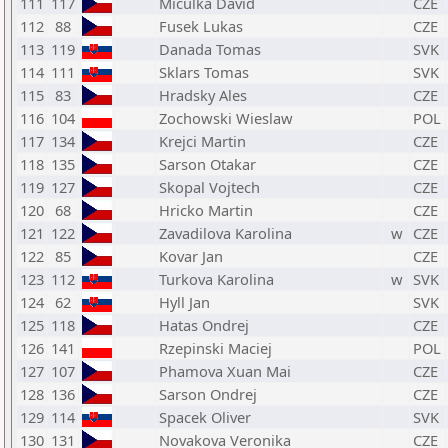
111
117
Miculka David
CZE
112
88
Fusek Lukas
CZE
113
119
Danada Tomas
SVK
114
111
Sklars Tomas
SVK
115
83
Hradsky Ales
CZE
116
104
Zochowski Wieslaw
POL
117
134
Krejci Martin
CZE
118
135
Sarson Otakar
CZE
119
127
Skopal Vojtech
CZE
120
68
Hricko Martin
CZE
121
122
Zavadilova Karolina
w
CZE
122
85
Kovar Jan
CZE
123
112
Turkova Karolina
w
SVK
124
62
Hyll Jan
SVK
125
118
Hatas Ondrej
CZE
126
141
Rzepinski Maciej
POL
127
107
Phamova Xuan Mai
CZE
128
136
Sarson Ondrej
CZE
129
114
Spacek Oliver
SVK
130
131
Novakova Veronika
CZE