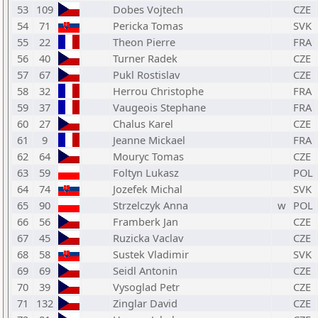
53
109
Dobes Vojtech
CZE
54
71
Pericka Tomas
SVK
55
22
Theon Pierre
FRA
56
40
Turner Radek
CZE
57
67
Pukl Rostislav
CZE
58
32
Herrou Christophe
FRA
59
37
Vaugeois Stephane
FRA
60
27
Chalus Karel
CZE
61
9
Jeanne Mickael
FRA
62
64
Mouryc Tomas
CZE
63
59
Foltyn Lukasz
POL
64
74
Jozefek Michal
SVK
65
90
Strzelczyk Anna
w
POL
66
56
Framberk Jan
CZE
67
45
Ruzicka Vaclav
CZE
68
58
Sustek Vladimir
SVK
69
69
Seidl Antonin
CZE
70
39
Vysoglad Petr
CZE
71
132
Zinglar David
CZE