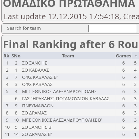
ΟΜΑΔΙΚΟ ΠΡΩΤΑΘΛΗΜΑ 
Last update 12.12.2015 17:54:18, Cre
Search for team
Final Ranking after 6 Ro
Rk.
SNo
Team
Games
+
1
2
ΣΟ ΞΑΝΘΗΣ
6
5
2
1
ΣΟ ΚΑΒΑΛΑΣ
6
4
3
7
ΟΦΣ ΚΑΒΑΛΑΣ Β'
6
4
4
3
ΟΦΣ ΚΑΒΑΛΑΣ
6
3
5
4
ΜΓΣ ΕΘΝΙΚΟΣ ΑΛΕΞΑΝΔΡΟΥΠΟΛΗΣ
6
3
6
ΓΑΣ "ΗΡΑΚΛΗΣ" ΠΟΤΑΜΟΥΔΙΩΝ ΚΑΒΑΛΑΣ
6
3
7
9
ΠΝΕΥΜΑΘΛΟΝ
6
3
8
8
ΣΟ ΔΡΑΜΑΣ
6
3
9
10
ΜΓΣ ΕΘΝΙΚΟΣ ΑΛΕΞΑΝΔΡΟΥΠΟΛΗΣ Β'
6
3
10
5
ΣΟ ΞΑΝΘΗΣ Β'
6
2
11
14
ΣΟ ΔΡΑΜΑΣ Β'
6
1