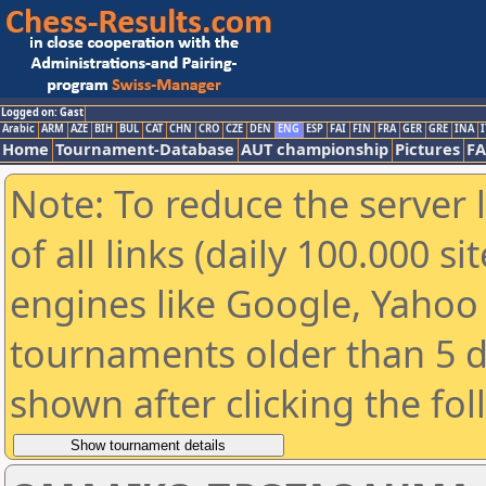
Logged on: Gast
Arabic
ARM
AZE
BIH
BUL
CAT
CHN
CRO
CZE
DEN
ENG
ESP
FAI
FIN
FRA
GER
GRE
INA
I
Home
Tournament-Database
AUT championship
Pictures
F
Note: To reduce the server 
of all links (daily 100.000 s
engines like Google, Yahoo a
tournaments older than 5 d
shown after clicking the fo