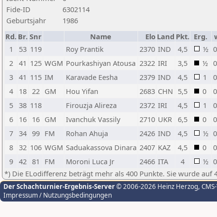
Fide-ID
6302114
Geburtsjahr
1986
Rd.
Br.
Snr
Name
Elo
Land
Pkt.
Erg.
1
53
119
Roy Prantik
2370
IND
4,5
½
0
2
41
125
WGM
Pourkashiyan Atousa
2322
IRI
3,5
½
0
3
41
115
IM
Karavade Eesha
2379
IND
4,5
1
0
4
18
22
GM
Hou Yifan
2683
CHN
5,5
0
0
5
38
118
Firouzja Alireza
2372
IRI
4,5
1
0
6
16
16
GM
Ivanchuk Vassily
2710
UKR
6,5
0
0
7
34
99
FM
Rohan Ahuja
2426
IND
4,5
½
0
8
32
106
WGM
Saduakassova Dinara
2407
KAZ
4,5
0
0
9
42
81
FM
Moroni Luca Jr
2466
ITA
4
½
0
*) Die ELodifferenz beträgt mehr als 400 Punkte. Sie wurde auf 
Der Schachturnier-Ergebnis-Server
© 2006-2026 Heinz Herzog
, CMS
Impressum / Nutzungsbedingungen