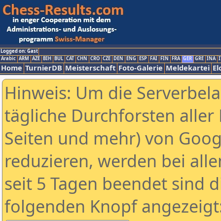
Logged on: Gast
Arabic
ARM
AZE
BIH
BUL
CAT
CHN
CRO
CZE
DEN
ENG
ESP
FAI
FIN
FRA
GER
GRE
INA
I
Home
TurnierDB
Meisterschaft
Foto-Galerie
Meldekartei
El
Hinweis: Um die Serverbel
tägliche Durchforsten aller 
Seiten und mehr) von Goog
reduzieren, werden bei alle
seit 5 Tagen beendet sind d
folgenden Knopf angezeigt