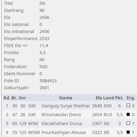
Titel
IM
Startrang
96
Elo
2436
Elo national
0
Elo intnational
2436
Eloperformance
2533
FIDE Elo +/-
11,4
Punkte
4,5
Rang
66
Föderation
IND
Ident-Nummer
0
Fide-ID
5084423
Geburtsjahr
2001
Rd.
Br.
Snr
Name
Elo
Land
Pkt.
Erg.
1
30
30
GM
Ganguly Surya Shekhar
2648
IND
6
0
2
47
28
GM
Khismatullin Denis
2654
RUS
5,5
0
3
65
129
WIM
Derakhshani Dorsa
2307
IRI
3
1
4
55
125
WGM
Pourkashiyan Atousa
2322
IRI
3,5
1