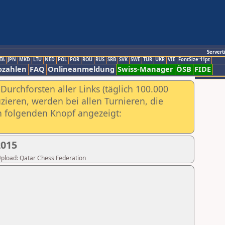
Servert
TA
JPN
MKD
LTU
NED
POL
POR
ROU
RUS
SRB
SVK
SWE
TUR
UKR
VIE
FontSize:11pt
ozahlen
FAQ
Onlineanmeldung
Swiss-Manager
ÖSB
FIDE
urchforsten aller Links (täglich 100.000
ieren, werden bei allen Turnieren, die
ch folgenden Knopf angezeigt:
2015
 Upload: Qatar Chess Federation