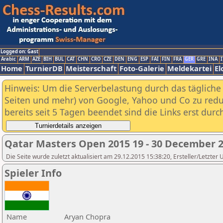
Logged on: Gast
Arabic
ARM
AZE
BIH
BUL
CAT
CHN
CRO
CZE
DEN
ENG
ESP
FAI
FIN
FRA
GER
GRE
INA
I
Home
TurnierDB
Meisterschaft
Foto-Galerie
Meldekartei
El
Hinweis: Um die Serverbelastung durch das tägliche D
Seiten und mehr) von Google, Yahoo und Co zu reduz
bereits seit 5 Tagen beendet sind die Links erst dur
Qatar Masters Open 2015 19 - 30 December 
Die Seite wurde zuletzt aktualisiert am 29.12.2015 15:38:20, Ersteller/Letzter
Spieler Info
Name
Aryan Chopra