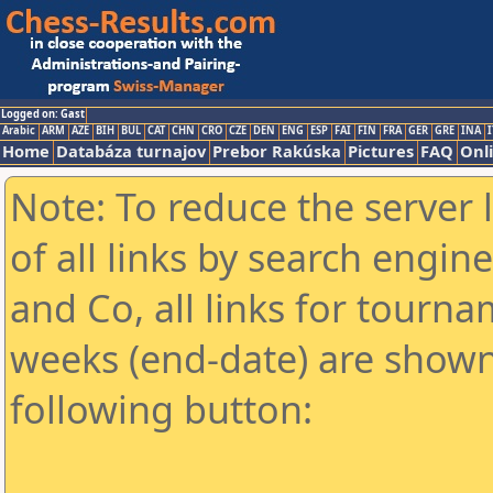
Logged on: Gast
Arabic
ARM
AZE
BIH
BUL
CAT
CHN
CRO
CZE
DEN
ENG
ESP
FAI
FIN
FRA
GER
GRE
INA
I
Home
Databáza turnajov
Prebor Rakúska
Pictures
FAQ
Onl
Note: To reduce the server 
of all links by search engin
and Co, all links for tourn
weeks (end-date) are shown 
following button: