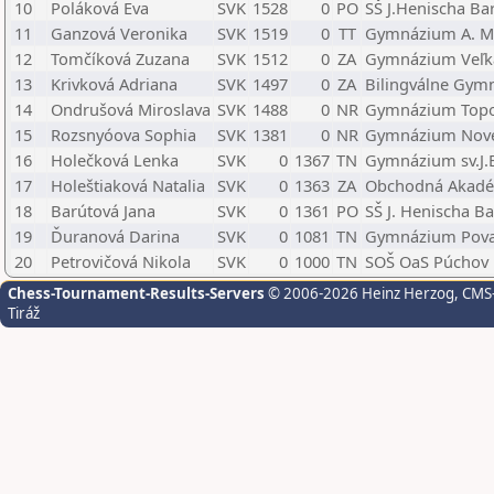
10
Poláková Eva
SVK
1528
0
PO
SŠ J.Henischa Ba
11
Ganzová Veronika
SVK
1519
0
TT
Gymnázium A. Me
12
Tomčíková Zuzana
SVK
1512
0
ZA
Gymnázium Veľká
13
Krivková Adriana
SVK
1497
0
ZA
Bilingválne Gymn
14
Ondrušová Miroslava
SVK
1488
0
NR
Gymnázium Topo
15
Rozsnyóova Sophia
SVK
1381
0
NR
Gymnázium Nov
16
Holečková Lenka
SVK
0
1367
TN
Gymnázium sv.J.
17
Holeštiaková Natalia
SVK
0
1363
ZA
Obchodná Akadé
18
Barútová Jana
SVK
0
1361
PO
SŠ J. Henischa B
19
Ďuranová Darina
SVK
0
1081
TN
Gymnázium Považ
20
Petrovičová Nikola
SVK
0
1000
TN
SOŠ OaS Púchov
Chess-Tournament-Results-Servers
© 2006-2026 Heinz Herzog
, CMS
Tiráž