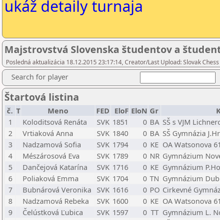
ukáž detaily turnaja
Majstrovstvá Slovenska študentov a študent
Posledná aktualizácia 18.12.2015 23:17:14, Creator/Last Upload: Slovak Chess
Search for player
Štartová listina
č.
T
Meno
FED
EloF
EloN
Gr
1
Koloditsová Renáta
SVK
1851
0
BA
SŠ s VJM Lichner
2
Vrtiaková Anna
SVK
1840
0
BA
SŠ Gymnázia J.H
3
Nadzamová Sofia
SVK
1794
0
KE
OA Watsonova 61
4
Mészárosová Eva
SVK
1789
0
NR
Gymnázium Nov
5
Dančejová Katarína
SVK
1716
0
KE
Gymnázium P.Ho
6
Poliaková Emma
SVK
1704
0
TN
Gymnázium Dub
7
Bubnárová Veronika
SVK
1616
0
PO
Cirkevné Gymná
8
Nadzamová Rebeka
SVK
1600
0
KE
OA Watsonova 61
9
Čelústková Ľubica
SVK
1597
0
TT
Gymnázium L. N