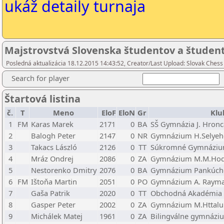
ukáž detaily turnaja
Majstrovstvá Slovenska študentov a študenti
Posledná aktualizácia 18.12.2015 14:43:52, Creator/Last Upload: Slovak Chess
Search for player
Štartová listina
č.
T
Meno
EloF
EloN
Gr
Klu
1
FM
Karas Marek
2171
0
BA
SŠ Gymnázia J. Hron
2
Balogh Peter
2147
0
NR
Gymnázium H.Selyeh
3
Takacs László
2126
0
TT
Súkromné Gymnázium
4
Mráz Ondrej
2086
0
ZA
Gymnázium M.M.Hodz
5
Nestorenko Dmitry
2076
0
BA
Gymnázium Pankúchov
6
FM
Ištoňa Martin
2051
0
PO
Gymnázium A. Rayma
7
Gaša Patrik
2020
0
TT
Obchodná Akadémia 
8
Gasper Peter
2002
0
ZA
Gymnázium M.Httalu 
9
Michálek Matej
1961
0
ZA
Bilingválne gymnáziu