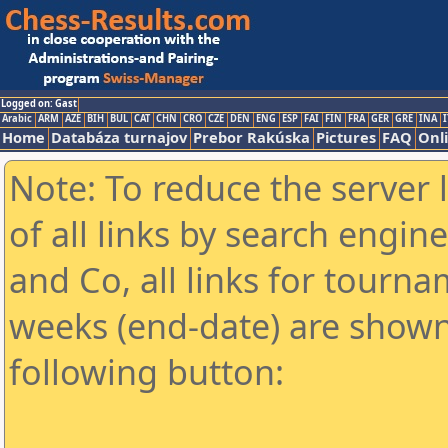
Logged on: Gast
Arabic
ARM
AZE
BIH
BUL
CAT
CHN
CRO
CZE
DEN
ENG
ESP
FAI
FIN
FRA
GER
GRE
INA
I
Home
Databáza turnajov
Prebor Rakúska
Pictures
FAQ
Onl
Note: To reduce the server 
of all links by search engin
and Co, all links for tourn
weeks (end-date) are shown 
following button: