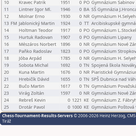
10
Kravec Patrik
1951
0
PO
Gymnázium Sabinov
11
Lintner Igor Ml.
1946
0
BA
SŠ Gymnázia J.Hronc
12
Molnar Erno
1930
0
NR
Gymnázium H.Selyeh
13
FM
Jablonický Martin
1924
0
TT
Arcibiskupské gymná
14
Holtman Teodor
1917
0
PO
Gymnázium L.Stockel
15
Hurtuk Radovan
1907
0
PO
Gymnázium Lipany
16
Mészáros Norbert
1896
0
NR
Gymnázium Nové Zá
17
Paňko Radoslav
1823
0
PO
Gymnázium Stropko
18
Jóba Arpád
1785
0
NR
Gymnázium H. Selye
19
Sobota Michal
1692
0
TN
Spojená škola Novák
20
Kuna Martin
1676
0
NR
Piaristické Gymnázium
21
Hrebičík Dávid
1655
0
TN
SPŠ Dubnica nad Vá
22
Bučo Martin
1617
0
TN
Gymnázium Považská 
23
Virág Zoltán
1597
0
NR
Gymnázium Nové Zá
24
Rebreš Kevin
0
1221
KE
Gymnázium Z. Fábryh
25
Drotár Pavol
0
1000
KE
Gymnázium Poštová 9
Chess-Tournament-Results-Servers
© 2006-2026 Heinz Herzog
, CMS
Tiráž