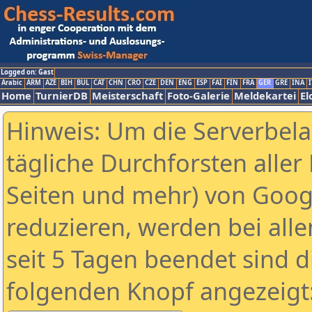
Logged on: Gast
Arabic
ARM
AZE
BIH
BUL
CAT
CHN
CRO
CZE
DEN
ENG
ESP
FAI
FIN
FRA
GER
GRE
INA
I
Home
TurnierDB
Meisterschaft
Foto-Galerie
Meldekartei
El
Hinweis: Um die Serverbel
tägliche Durchforsten aller 
Seiten und mehr) von Goog
reduzieren, werden bei alle
seit 5 Tagen beendet sind d
folgenden Knopf angezeigt