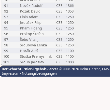
91
Novák Rudolf
CZE
1366
92
Kozák David
CZE
1353
93
Fiala Adam
CZE
1250
94
Jiroušek Filip
CZE
1250
95
Pham Hoang
CZE
1250
96
Prokop Štefan
CZE
1250
97
Šebo Vitalij
CZE
1250
98
Šroubová Lenka
CZE
1250
99
Horák Aleš
CZE
1100
100
Stuška Premysl ml.
CZE
1100
101
Šroub Jaroslav
CZE
1000
Der Schachturnier-Ergebnis-Server
© 2006-2026 Heinz Herzog
, CMS
Impressum / Nutzungsbedingungen