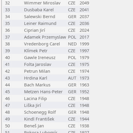
32
Wimmer Miroslav
CZE
2049
33
Dusbaba Karel
CZE
2041
34
Salewski Bernd
GER
2037
35
Leiner Raimund
CZE
2036
36
Ciprian Jirí
CZE
2024
37
Adamek Przemyslaw
POL
2017
38
Vredenborg Carel
NED
1999
39
Klímek Petr
CZE
1997
40
Gawle Ireneusz
POL
1979
41
Folta Jaroslav
CZE
1975
42
Petrun Milan
CZE
1974
43
Hrdina Karl
AUT
1973
44
Bach Markus
GER
1963
45
Metzen Hans-Peter
GER
1952
46
Lacina Filip
CZE
1948
47
Liška Jirí
CZE
1948
48
Schoenegg Rolf
GER
1948
49
Kindl František
CZE
1944
50
Beneš Jan
CZE
1938
51
Pokora Lubomír
CZE
1927