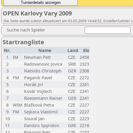
OPEN Karlovy Vary 2009
Die Seite wurde zuletzt aktualisiert am 03.05.2009 14:44:52, Ersteller/Letzter
Suche nach Spieler
Startrangliste
Nr.
Name
Land
Elo
1
IM
Neuman Petr
CZE
2458
2
Radovanovic Jovica
SRB
2323
3
Natsidis Christoph
GER
2308
4
FM
Paganik Pavel
CZE
2272
5
Horák Jirí
CZE
2261
6
Kovár Vojtech
CZE
2241
7
Roesemann Rainer
GER
2241
8
WIM
Blažková Petra
CZE
2227
9
FM
Sejkora Vlastimil
CZE
2227
10
Soural Jan
CZE
2223
11
Ilandzis Spyridon
GRE
2218
12
Pokorný Petr
CZE
2197