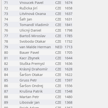
71
Vnoucek Pavel
CZE
1674
72
Ružicka Jirí
CZE
1658
73
Litvínová Oxana
CZE
1637
74
Šafr Jan
CZE
1631
75
Tomandl Vladimír
CZE
1841
76
Ulicný Daniel
CZE
1798
77
Bartoš Miroslav
CZE
1785
78
Svoboda Otakar
CZE
1732
79
van Malde Herman
NED
1713
80
Bauer Pavel
CZE
1705
81
Kacr Zbynek
CZE
1644
82
Stuška Premysl
CZE
1636
83
Krásný Drahomír
CZE
1628
84
Šaršon Otakar
CZE
1622
85
Gruss Petr
CZE
1597
86
Šaršon Ondrej
CZE
1556
87
Krušina Patrik
CZE
1548
88
Martan Petr
CZE
1480
89
Libosvár Jan
CZE
1368
90
Reich Adam
CZE
1367