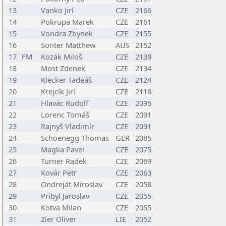
13
Vanko Jirí
CZE
2166
14
Pokrupa Marek
CZE
2161
15
Vondra Zbynek
CZE
2155
16
Sonter Matthew
AUS
2152
17
FM
Kozák Miloš
CZE
2139
18
Most Zdenek
CZE
2134
19
Klecker Tadeáš
CZE
2124
20
Krejcík Jirí
CZE
2118
21
Hlavác Rudolf
CZE
2095
22
Lorenc Tomáš
CZE
2091
23
Rajnyš Vladimír
CZE
2091
24
Schoenegg Thomas
GER
2085
25
Maglia Pavel
CZE
2075
26
Turner Radek
CZE
2069
27
Kovár Petr
CZE
2063
28
Ondreját Miroslav
CZE
2058
29
Pribyl Jaroslav
CZE
2055
30
Kotva Milan
CZE
2055
31
Zier Oliver
LIE
2052