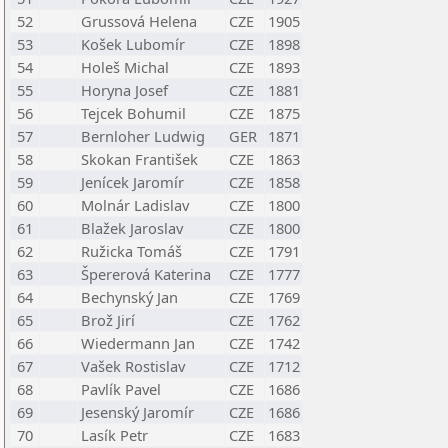
52
Grussová Helena
CZE
1905
53
Košek Lubomír
CZE
1898
54
Holeš Michal
CZE
1893
55
Horyna Josef
CZE
1881
56
Tejcek Bohumil
CZE
1875
57
Bernloher Ludwig
GER
1871
58
Skokan František
CZE
1863
59
Jenícek Jaromír
CZE
1858
60
Molnár Ladislav
CZE
1800
61
Blažek Jaroslav
CZE
1800
62
Ružicka Tomáš
CZE
1791
63
Špererová Katerina
CZE
1777
64
Bechynský Jan
CZE
1769
65
Brož Jirí
CZE
1762
66
Wiedermann Jan
CZE
1742
67
Vašek Rostislav
CZE
1712
68
Pavlík Pavel
CZE
1686
69
Jesenský Jaromír
CZE
1686
70
Lasík Petr
CZE
1683