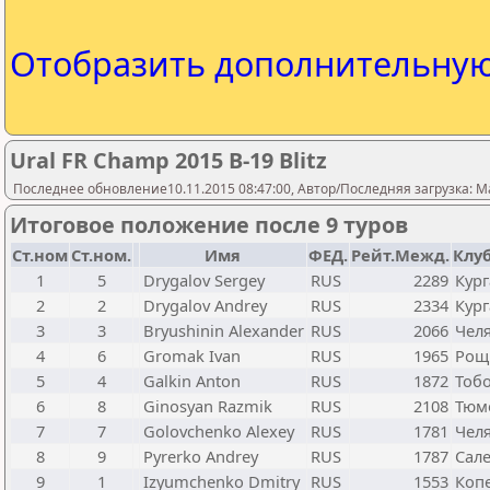
Отобразить дополнительну
Ural FR Champ 2015 B-19 Blitz
Последнее обновление10.11.2015 08:47:00, Автор/Последняя загрузка: M
Итоговое положение после 9 туров
Ст.ном
Ст.ном.
Имя
ФЕД.
Рейт.Межд.
Клу
1
5
Drygalov Sergey
RUS
2289
Кург
2
2
Drygalov Andrey
RUS
2334
Кург
3
3
Bryushinin Alexander
RUS
2066
Чел
4
6
Gromak Ivan
RUS
1965
Рощ
5
4
Galkin Anton
RUS
1872
Тоб
6
8
Ginosyan Razmik
RUS
2108
Тюм
7
7
Golovchenko Alexey
RUS
1781
Чел
8
9
Pyrerko Andrey
RUS
1787
Сал
9
1
Izyumchenko Dmitry
RUS
1553
Коп