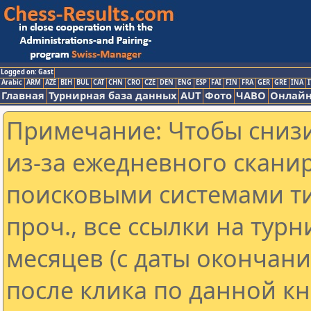
Logged on: Gast
Arabic
ARM
AZE
BIH
BUL
CAT
CHN
CRO
CZE
DEN
ENG
ESP
FAI
FIN
FRA
GER
GRE
INA
I
Главная
Турнирная база данных
AUT
Фото
ЧАВО
Онлайн
Примечание: Чтобы снизи
из-за ежедневного скани
поисковыми системами ти
проч., все ссылки на тур
месяцев (с даты окончан
после клика по данной кн