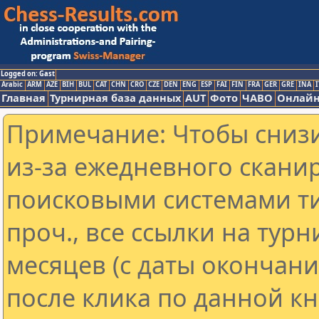
Logged on: Gast
Arabic
ARM
AZE
BIH
BUL
CAT
CHN
CRO
CZE
DEN
ENG
ESP
FAI
FIN
FRA
GER
GRE
INA
I
Главная
Турнирная база данных
AUT
Фото
ЧАВО
Онлайн
Примечание: Чтобы снизи
из-за ежедневного скани
поисковыми системами ти
проч., все ссылки на тур
месяцев (с даты окончан
после клика по данной кн