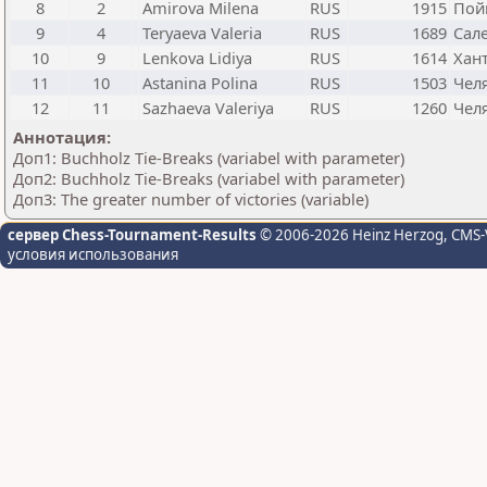
8
2
Amirova Milena
RUS
1915
Пой
9
4
Teryaeva Valeria
RUS
1689
Сал
10
9
Lenkova Lidiya
RUS
1614
Хан
11
10
Astanina Polina
RUS
1503
Чел
12
11
Sazhaeva Valeriya
RUS
1260
Чел
Аннотация:
Доп1: Buchholz Tie-Breaks (variabel with parameter)
Доп2: Buchholz Tie-Breaks (variabel with parameter)
Доп3: The greater number of victories (variable)
сервер Chess-Tournament-Results
© 2006-2026 Heinz Herzog
, CMS-
условия использования