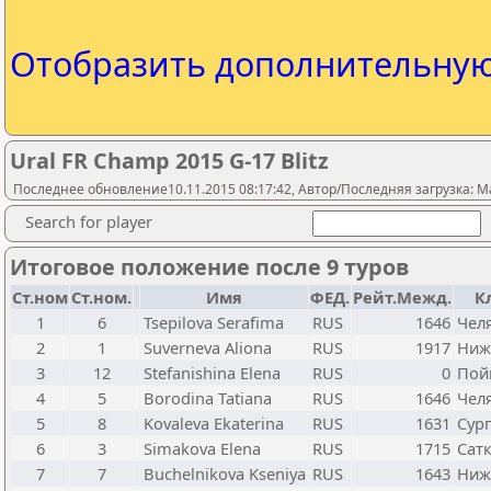
Отобразить дополнительну
Ural FR Champ 2015 G-17 Blitz
Последнее обновление10.11.2015 08:17:42, Автор/Последняя загрузка: M
Search for player
Итоговое положение после 9 туров
Ст.ном
Ст.ном.
Имя
ФЕД.
Рейт.Межд.
К
1
6
Tsepilova Serafima
RUS
1646
Чел
2
1
Suverneva Aliona
RUS
1917
Ниж
3
12
Stefanishina Elena
RUS
0
Пой
4
5
Borodina Tatiana
RUS
1646
Чел
5
8
Kovaleva Ekaterina
RUS
1631
Сург
6
3
Simakova Elena
RUS
1715
Сат
7
7
Buchelnikova Kseniya
RUS
1643
Ниж