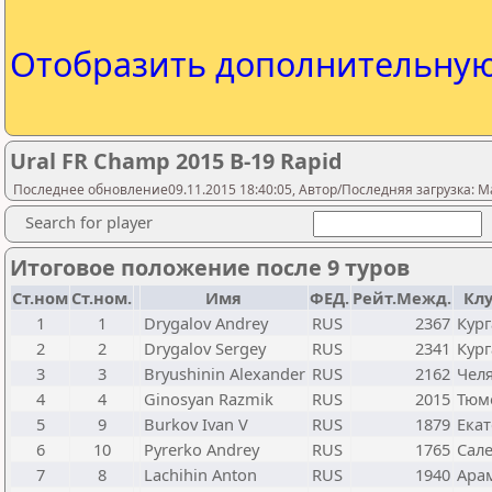
Отобразить дополнительну
Ural FR Champ 2015 B-19 Rapid
Последнее обновление09.11.2015 18:40:05, Автор/Последняя загрузка: M
Search for player
Итоговое положение после 9 туров
Ст.ном
Ст.ном.
Имя
ФЕД.
Рейт.Межд.
Кл
1
1
Drygalov Andrey
RUS
2367
Кург
2
2
Drygalov Sergey
RUS
2341
Кург
3
3
Bryushinin Alexander
RUS
2162
Чел
4
4
Ginosyan Razmik
RUS
2015
Тюм
5
9
Burkov Ivan V
RUS
1879
Ека
6
10
Pyrerko Andrey
RUS
1765
Сал
7
8
Lachihin Anton
RUS
1940
Ара