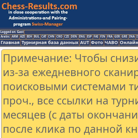
Logged on: Gast
Arabic
ARM
AZE
BIH
BUL
CAT
CHN
CRO
CZE
DEN
ENG
ESP
FAI
FIN
FRA
GER
GRE
INA
I
Главная
Турнирная база данных
AUT
Фото
ЧАВО
Онлайн
Примечание: Чтобы снизи
из-за ежедневного скани
поисковыми системами ти
проч., все ссылки на тур
месяцев (с даты окончан
после клика по данной кн