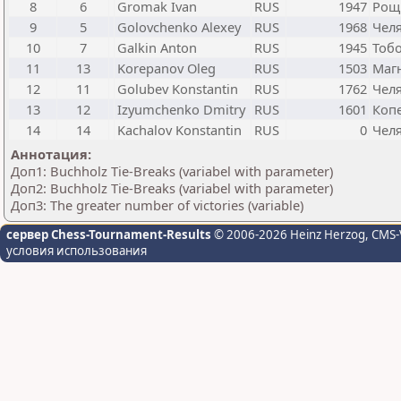
8
6
Gromak Ivan
RUS
1947
Рощ
9
5
Golovchenko Alexey
RUS
1968
Чел
10
7
Galkin Anton
RUS
1945
Тоб
11
13
Korepanov Oleg
RUS
1503
Маг
12
11
Golubev Konstantin
RUS
1762
Чел
13
12
Izyumchenko Dmitry
RUS
1601
Коп
14
14
Kachalov Konstantin
RUS
0
Чел
Аннотация:
Доп1: Buchholz Tie-Breaks (variabel with parameter)
Доп2: Buchholz Tie-Breaks (variabel with parameter)
Доп3: The greater number of victories (variable)
сервер Chess-Tournament-Results
© 2006-2026 Heinz Herzog
, CMS-
условия использования