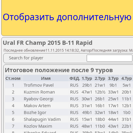
Отобразить дополнительну
Ural FR Champ 2015 B-11 Rapid
Последнее обновление11.11.2015 14:18:32, Автор/Последняя загрузка: M
Search for player
Итоговое положение после 9 туров
Ст.ном
Имя
ФЕД.
1.Тур
2.Тур
3.Тур
4.Тур
1
Trofimov Pavel
RUS
29b1
21w1
9b1
5w1
2
Kuzmin Roman
RUS
47w1
12b½
33w1
20b1
3
Ryabov Georgi
RUS
30w1
26b1
25w1
11b1
4
Makov Artem
RUS
31w1
16b1
17w1
12b1
5
Bozhe Igor
RUS
49b1
32w1
18w1
1b0
6
Shalapugin Vadim
RUS
15w1
18b0
44w1
31b1
7
Kozlov Maxim
RUS
48w1
11b0
43w1
22b1
8
Kibenko Eduard
RUS
39b0
53w1
14b0
35w1