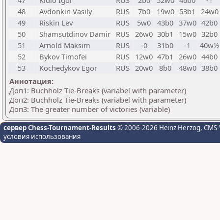
47
Kidlo Igor
RUS
2b0
52w0
46b0
-1
48
Avdonkin Vasily
RUS
7b0
19w0
53b1
24w0
49
Riskin Lev
RUS
5w0
43b0
37w0
42b0
50
Shamsutdinov Damir
RUS
26w0
30b1
15w0
32b0
51
Arnold Maksim
RUS
-0
31b0
-1
40w½
52
Bykov Timofei
RUS
12w0
47b1
26w0
44b0
53
Kochedykov Egor
RUS
20w0
8b0
48w0
38b0
Аннотация:
Доп1: Buchholz Tie-Breaks (variabel with parameter)
Доп2: Buchholz Tie-Breaks (variabel with parameter)
Доп3: The greater number of victories (variable)
сервер Chess-Tournament-Results
© 2006-2026 Heinz Herzog
, CMS-
условия использования