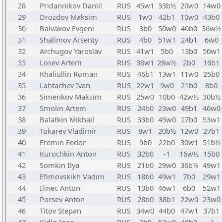
28
Pridannikov Daniil
RUS
45w1
33b½
20w0
14w0
29
Drozdov Maksim
RUS
1w0
42b1
10w0
43b0
30
Balvakov Evgeni
RUS
3b0
50w0
40b0
36w½
31
Shalimov Arsenty
RUS
4b0
51w1
24b1
6w0
32
Archugov Yaroslav
RUS
41w1
5b0
13b0
50w1
33
Losev Artem
RUS
38w1
28w½
2b0
16b1
34
Khaliullin Roman
RUS
46b1
13w1
11w0
25b0
35
Lahtachev Ivan
RUS
22w1
9w0
21b0
8b0
36
Simenkov Maksim
RUS
25w0
10b0
42w½
30b½
37
Smolin Artem
RUS
24b0
23w0
49b1
46w0
38
Balatkin Mikhail
RUS
33b0
45w0
27b0
53w1
39
Tokarev Vladimir
RUS
8w1
20b½
12w0
27b1
40
Eremin Fedor
RUS
9b0
22b0
30w1
51b½
41
Kurochkin Anton
RUS
32b0
-1
16w½
15b0
42
Somkin Ilya
RUS
21b0
29w0
36b½
49w1
43
Efimovskikh Vadim
RUS
18b0
49w1
7b0
29w1
44
Ilinec Anton
RUS
13b0
46w1
6b0
52w1
45
Porsev Anton
RUS
28b0
38b1
22w0
23w0
46
Titov Stepan
RUS
34w0
44b0
47w1
37b1