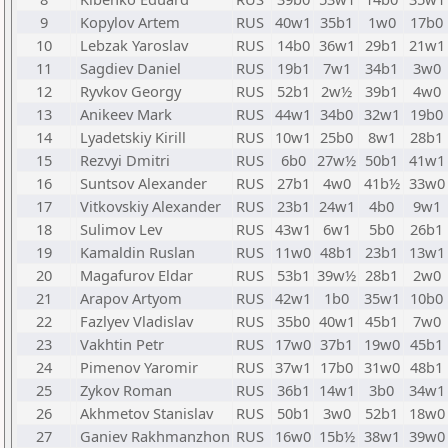
9
Kopylov Artem
RUS
40w1
35b1
1w0
17b0
10
Lebzak Yaroslav
RUS
14b0
36w1
29b1
21w1
11
Sagdiev Daniel
RUS
19b1
7w1
34b1
3w0
12
Ryvkov Georgy
RUS
52b1
2w½
39b1
4w0
13
Anikeev Mark
RUS
44w1
34b0
32w1
19b0
14
Lyadetskiy Kirill
RUS
10w1
25b0
8w1
28b1
15
Rezvyi Dmitri
RUS
6b0
27w½
50b1
41w1
16
Suntsov Alexander
RUS
27b1
4w0
41b½
33w0
17
Vitkovskiy Alexander
RUS
23b1
24w1
4b0
9w1
18
Sulimov Lev
RUS
43w1
6w1
5b0
26b1
19
Kamaldin Ruslan
RUS
11w0
48b1
23b1
13w1
20
Magafurov Eldar
RUS
53b1
39w½
28b1
2w0
21
Arapov Artyom
RUS
42w1
1b0
35w1
10b0
22
Fazlyev Vladislav
RUS
35b0
40w1
45b1
7w0
23
Vakhtin Petr
RUS
17w0
37b1
19w0
45b1
24
Pimenov Yaromir
RUS
37w1
17b0
31w0
48b1
25
Zykov Roman
RUS
36b1
14w1
3b0
34w1
26
Akhmetov Stanislav
RUS
50b1
3w0
52b1
18w0
27
Ganiev Rakhmanzhon
RUS
16w0
15b½
38w1
39w0