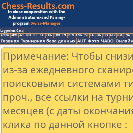
Logged on: Gast
Arabic
ARM
AZE
BIH
BUL
CAT
CHN
CRO
CZE
DEN
ENG
ESP
FAI
FIN
FRA
GER
GRE
INA
I
Главная
Турнирная база данных
AUT
Фото
ЧАВО
Онлайн
Примечание: Чтобы снизит
из-за ежедневного сканир
поисковыми системами ти
проч., все ссылки на тур
месяцев (с даты окончани
клика по данной кнопке :