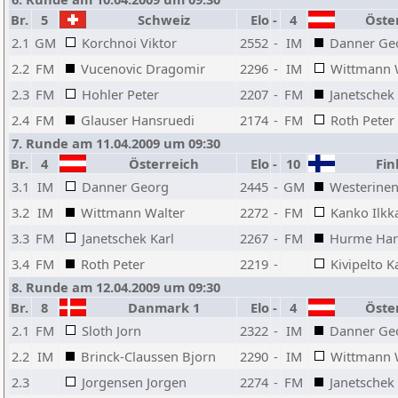
Br.
5
Schweiz
Elo
-
4
Öster
2.1
GM
Korchnoi Viktor
2552
-
IM
Danner Ge
2.2
FM
Vucenovic Dragomir
2296
-
IM
Wittmann 
2.3
FM
Hohler Peter
2207
-
FM
Janetschek 
2.4
FM
Glauser Hansruedi
2174
-
FM
Roth Peter
7. Runde am 11.04.2009 um 09:30
Br.
4
Österreich
Elo
-
10
Fin
3.1
IM
Danner Georg
2445
-
GM
Westerinen
3.2
IM
Wittmann Walter
2272
-
FM
Kanko Ilkk
3.3
FM
Janetschek Karl
2267
-
FM
Hurme Har
3.4
FM
Roth Peter
2219
-
Kivipelto K
8. Runde am 12.04.2009 um 09:30
Br.
8
Danmark 1
Elo
-
4
Öster
2.1
FM
Sloth Jorn
2322
-
IM
Danner Ge
2.2
IM
Brinck-Claussen Bjorn
2290
-
IM
Wittmann 
2.3
Jorgensen Jorgen
2274
-
FM
Janetschek 