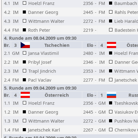
4.1
IM
Hoelzl Franz
2356
-
FM
Baumbach 
4.2
IM
Danner Georg
2445
-
FM
Rahls Pete
4.3
IM
Wittmann Walter
2272
-
FM
Lieb Haral
4.4
FM
Roth Peter
2219
-
Badestein
4. Runde am 08.04.2009 um 09:30
Br.
3
Tschechien
Elo
-
4
Öster
2.1
GM
Jansa Vlastimil
2480
-
IM
Hoelzl Fra
2.2
IM
Pribyl Josef
2346
-
IM
Danner Ge
2.3
IM
Trapl Jindrich
2353
-
IM
Wittmann 
2.4
FM
Pacl Vaclav
2277
-
FM
Janetschek
5. Runde am 09.04.2009 um 09:30
Br.
4
Österreich
Elo
-
1
Russ
1.1
IM
Hoelzl Franz
2356
-
GM
Tseshkovsky
1.2
IM
Danner Georg
2445
-
GM
Vasiukov E
1.3
IM
Wittmann Walter
2272
-
GM
Pushkov Ni
1.4
FM
Janetschek Karl
2267
-
GM
Chernikov 
6. Runde am 10.04.2009 um 09:30