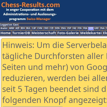
Logged on: Gast
Arabic
ARM
AZE
BIH
BUL
CAT
CHN
CRO
CZE
DEN
ENG
ESP
FAI
FIN
FRA
GER
GRE
INA
I
Home
TurnierDB
Meisterschaft
Foto-Galerie
Meldekartei
El
Hinweis: Um die Serverbel
tägliche Durchforsten aller 
Seiten und mehr) von Goog
reduzieren, werden bei alle
seit 5 Tagen beendet sind d
folgenden Knopf angezeigt