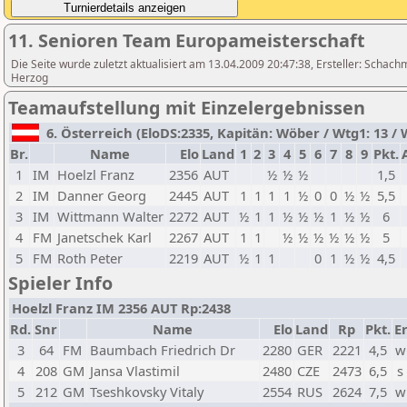
11. Senioren Team Europameisterschaft
Die Seite wurde zuletzt aktualisiert am 13.04.2009 20:47:38, Ersteller: Schach
Herzog
Teamaufstellung mit Einzelergebnissen
6. Österreich (EloDS:2335, Kapitän: Wöber / Wtg1: 13 / W
Br.
Name
Elo
Land
1
2
3
4
5
6
7
8
9
Pkt.
1
IM
Hoelzl Franz
2356
AUT
½
½
½
1,5
2
IM
Danner Georg
2445
AUT
1
1
1
1
½
0
0
½
½
5,5
3
IM
Wittmann Walter
2272
AUT
½
1
1
½
½
½
1
½
½
6
4
FM
Janetschek Karl
2267
AUT
1
1
½
½
½
½
½
½
5
5
FM
Roth Peter
2219
AUT
½
1
1
0
1
½
½
4,5
Spieler Info
Hoelzl Franz IM 2356 AUT Rp:2438
Rd.
Snr
Name
Elo
Land
Rp
Pkt.
Er
3
64
FM
Baumbach Friedrich Dr
2280
GER
2221
4,5
w
4
208
GM
Jansa Vlastimil
2480
CZE
2473
6,5
s
5
212
GM
Tseshkovsky Vitaly
2554
RUS
2624
7,5
w