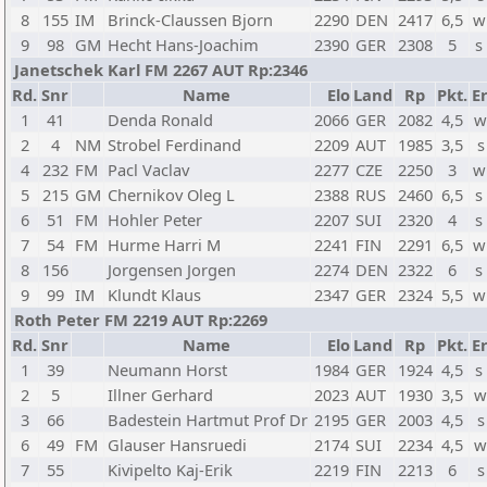
8
155
IM
Brinck-Claussen Bjorn
2290
DEN
2417
6,5
w
9
98
GM
Hecht Hans-Joachim
2390
GER
2308
5
s
Janetschek Karl FM 2267 AUT Rp:2346
Rd.
Snr
Name
Elo
Land
Rp
Pkt.
Er
1
41
Denda Ronald
2066
GER
2082
4,5
w
2
4
NM
Strobel Ferdinand
2209
AUT
1985
3,5
s
4
232
FM
Pacl Vaclav
2277
CZE
2250
3
w
5
215
GM
Chernikov Oleg L
2388
RUS
2460
6,5
s
6
51
FM
Hohler Peter
2207
SUI
2320
4
s
7
54
FM
Hurme Harri M
2241
FIN
2291
6,5
w
8
156
Jorgensen Jorgen
2274
DEN
2322
6
s
9
99
IM
Klundt Klaus
2347
GER
2324
5,5
w
Roth Peter FM 2219 AUT Rp:2269
Rd.
Snr
Name
Elo
Land
Rp
Pkt.
Er
1
39
Neumann Horst
1984
GER
1924
4,5
s
2
5
Illner Gerhard
2023
AUT
1930
3,5
w
3
66
Badestein Hartmut Prof Dr
2195
GER
2003
4,5
s
6
49
FM
Glauser Hansruedi
2174
SUI
2234
4,5
w
7
55
Kivipelto Kaj-Erik
2219
FIN
2213
6
s