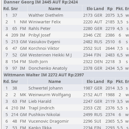
Danner Georg IM 2445 AUT Rp:2424
Rd.
Snr
Name
Elo
Land
Rp
Pkt.
Er
1
37
Walther Diethelm
2173
GER
2075
3,5
w
2
1
NM
Winiwarter Felix
2220
AUT
2185
3,5
s
3
65
FM
Rahls Peter
2280
GER
2219
4,5
s
4
209
IM
Pribyl Josef
2346
CZE
2386
6
w
5
213
GM
Vasiukov Evgeni
2482
RUS
2510
6
s
6
47
GM
Korchnoi Viktor
2552
SUI
2644
7,5
s
7
52
GM
Westerinen Heikki M J
2344
FIN
2483
6,5
w
8
154
FM
Sloth Jorn
2322
DEN
2218
3
s
9
97
IM
Donchenko Anatoly
2378
GER
2434
5,5
w
Wittmann Walter IM 2272 AUT Rp:2397
Rd.
Snr
Name
Elo
Land
Rp
Pkt.
Er
1
38
Schwertel Johann
1987
GER
2014
3,5
s
2
2
MK
Weinwurm Wolfgang
2152
AUT
1988
2
w
3
63
FM
Lieb Harald
2247
GER
2119
3,5
w
4
210
IM
Trapl Jindrich
2353
CZE
2376
5,5
s
5
214
GM
Pushkov Nikolai
2499
RUS
2374
6
w
6
48
FM
Vucenovic Dragomir
2296
SUI
2365
5,5
w
7
53
FM
Kanko Ilkka
2234
FIN
2293
5,5
s