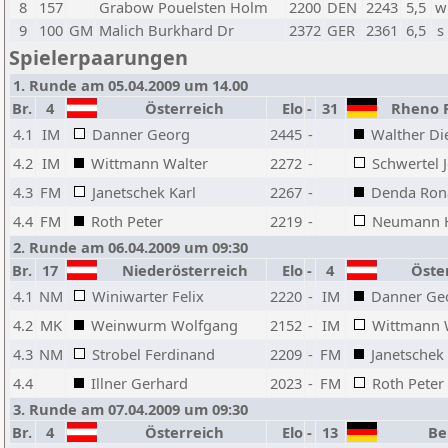
8
157
Grabow Pouelsten Holm
2200
DEN
2243
5,5
w
9
100
GM
Malich Burkhard Dr
2372
GER
2361
6,5
s
Spielerpaarungen
1. Runde am 05.04.2009 um 14.00
Br.
4
Österreich
Elo
-
31
Rheno P
4.1
IM
Danner Georg
2445
-
Walther Di
4.2
IM
Wittmann Walter
2272
-
Schwertel 
4.3
FM
Janetschek Karl
2267
-
Denda Ron
4.4
FM
Roth Peter
2219
-
Neumann 
2. Runde am 06.04.2009 um 09:30
Br.
17
Niederösterreich
Elo
-
4
Öster
4.1
NM
Winiwarter Felix
2220
-
IM
Danner Ge
4.2
MK
Weinwurm Wolfgang
2152
-
IM
Wittmann 
4.3
NM
Strobel Ferdinand
2209
-
FM
Janetschek 
4.4
Illner Gerhard
2023
-
FM
Roth Peter
3. Runde am 07.04.2009 um 09:30
Br.
4
Österreich
Elo
-
13
Ber