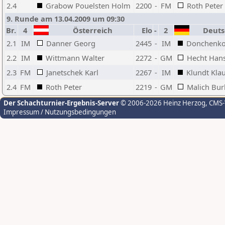
2.4
Grabow Pouelsten Holm
2200
-
FM
Roth Peter
9. Runde am 13.04.2009 um 09:30
Br.
4
Österreich
Elo
-
2
Deuts
2.1
IM
Danner Georg
2445
-
IM
Donchenko
2.2
IM
Wittmann Walter
2272
-
GM
Hecht Han
2.3
FM
Janetschek Karl
2267
-
IM
Klundt Kla
2.4
FM
Roth Peter
2219
-
GM
Malich Bur
Der Schachturnier-Ergebnis-Server
© 2006-2026 Heinz Herzog
, CMS
Impressum / Nutzungsbedingungen