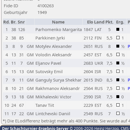
Fide-ID
4100263
Geburtsjahr
1949
Rd.
Br.
Snr
Name
Elo
Land
Pkt.
Erg.
1
38
126
Parhomenko Margarita
1847
LAT
5
1
2
38
85
Parkkinen Jyrki
2112
FIN
5,5
1
3
8
9
GM
Motylev Alexander
2651
RUS
8
½
4
13
31
GM
Volodin Aleksandr
2457
EST
6,5
½
5
11
7
GM
Eljanov Pavel
2683
UKR
7,5
½
6
15
13
GM
Sutovsky Emil
2604
ISR
7,5
1
7
9
11
GM
Ganguly Surya Shekhar
2615
IND
8,5
½
8
10
21
GM
Rakhmanov Aleksandr
2564
RUS
7,5
½
9
13
18
GM
Mikhalevski Victor
2590
ISR
7,5
0
10
24
67
Tanav Tiit
2229
EST
6,5
1
11
17
22
GM
Lintchevski Daniil
2549
RUS
7
½
*) Die ELodifferenz beträgt mehr als 400 Punkte. Sie wurde auf 
Der Schachturnier-Ergebnis-Server
© 2006-2026 Heinz Herzog
, CMS