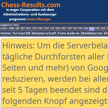
Logged on: Gast
Arabic
ARM
AZE
BIH
BUL
CAT
CHN
CRO
CZE
DEN
ENG
ESP
FAI
FIN
FRA
GER
GRE
INA
I
Home
TurnierDB
Meisterschaft
Foto-Galerie
Meldekartei
El
Hinweis: Um die Serverbel
tägliche Durchforsten aller 
Seiten und mehr) von Goog
reduzieren, werden bei alle
seit 5 Tagen beendet sind d
folgenden Knopf angezeigt