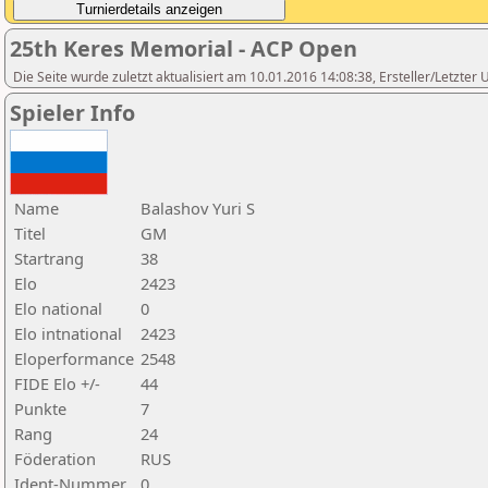
25th Keres Memorial - ACP Open
Die Seite wurde zuletzt aktualisiert am 10.01.2016 14:08:38, Ersteller/Letzter U
Spieler Info
Name
Balashov Yuri S
Titel
GM
Startrang
38
Elo
2423
Elo national
0
Elo intnational
2423
Eloperformance
2548
FIDE Elo +/-
44
Punkte
7
Rang
24
Föderation
RUS
Ident-Nummer
0