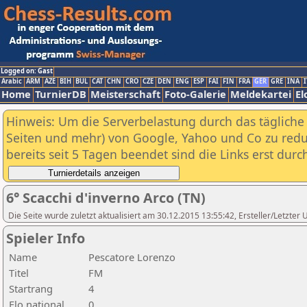
Logged on: Gast
Arabic
ARM
AZE
BIH
BUL
CAT
CHN
CRO
CZE
DEN
ENG
ESP
FAI
FIN
FRA
GER
GRE
INA
I
Home
TurnierDB
Meisterschaft
Foto-Galerie
Meldekartei
El
Hinweis: Um die Serverbelastung durch das tägliche D
Seiten und mehr) von Google, Yahoo und Co zu reduz
bereits seit 5 Tagen beendet sind die Links erst dur
6° Scacchi d'inverno Arco (TN)
Die Seite wurde zuletzt aktualisiert am 30.12.2015 13:55:42, Ersteller/Letzter
Spieler Info
Name
Pescatore Lorenzo
Titel
FM
Startrang
4
Elo national
0