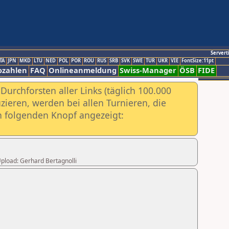
Servert
TA
JPN
MKD
LTU
NED
POL
POR
ROU
RUS
SRB
SVK
SWE
TUR
UKR
VIE
FontSize:11pt
ozahlen
FAQ
Onlineanmeldung
Swiss-Manager
ÖSB
FIDE
urchforsten aller Links (täglich 100.000
ieren, werden bei allen Turnieren, die
ch folgenden Knopf angezeigt:
 Upload: Gerhard Bertagnolli