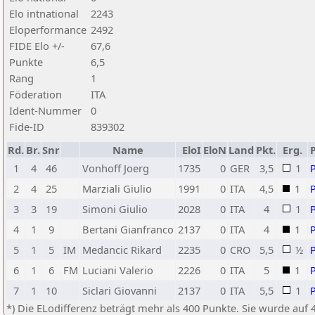
Elo intnational
2243
Eloperformance
2492
FIDE Elo +/-
67,6
Punkte
6,5
Rang
1
Föderation
ITA
Ident-Nummer
0
Fide-ID
839302
Rd.
Br.
Snr
Name
EloI
EloN
Land
Pkt.
Erg.
1
4
46
Vonhoff Joerg
1735
0
GER
3,5
1
2
4
25
Marziali Giulio
1991
0
ITA
4,5
1
3
3
19
Simoni Giulio
2028
0
ITA
4
1
4
1
9
Bertani Gianfranco
2137
0
ITA
4
1
5
1
5
IM
Medancic Rikard
2235
0
CRO
5,5
½
6
1
6
FM
Luciani Valerio
2226
0
ITA
5
1
7
1
10
Siclari Giovanni
2137
0
ITA
5,5
1
*) Die ELodifferenz beträgt mehr als 400 Punkte. Sie wurde auf 