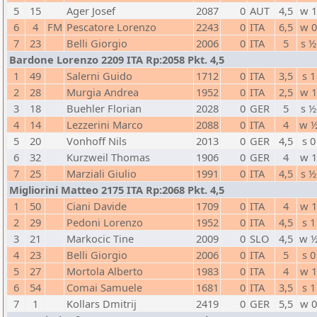
5
15
Ager Josef
2087
0
AUT
4,5
w 
6
4
FM
Pescatore Lorenzo
2243
0
ITA
6,5
w 
7
23
Belli Giorgio
2006
0
ITA
5
s ½
Bardone Lorenzo 2209 ITA Rp:2058 Pkt. 4,5
1
49
Salerni Guido
1712
0
ITA
3,5
s 1
2
28
Murgia Andrea
1952
0
ITA
2,5
w 
3
18
Buehler Florian
2028
0
GER
5
s ½
4
14
Lezzerini Marco
2088
0
ITA
4
w 
5
20
Vonhoff Nils
2013
0
GER
4,5
s 0
6
32
Kurzweil Thomas
1906
0
GER
4
w 
7
25
Marziali Giulio
1991
0
ITA
4,5
s ½
Migliorini Matteo 2175 ITA Rp:2068 Pkt. 4,5
1
50
Ciani Davide
1709
0
ITA
4
w 
2
29
Pedoni Lorenzo
1952
0
ITA
4,5
s 1
3
21
Markocic Tine
2009
0
SLO
4,5
w 
4
23
Belli Giorgio
2006
0
ITA
5
s 0
5
27
Mortola Alberto
1983
0
ITA
4
w 
6
54
Comai Samuele
1681
0
ITA
3,5
s 1
7
1
Kollars Dmitrij
2419
0
GER
5,5
w 