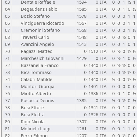
63
Dentale Raffaele
1594
0
ITA
0
0
1
½
1
64
Degaudenz Fabio
1585
0
ITA
0
0
1
0
½
65
Bozio Stefano
1578
0
ITA
0
0
0
1
1
66
Vinciguerra Riccardo
1567
0
ITA
0
0
0
1
1
67
Cremonini Stefano
1558
0
ITA
0
0
0
1
½
68
Traversi Carlo
1548
0
ITA
0
0
½
0
1
69
Avanzini Angelo
1513
0
ITA
0
0
1
0
1
70
Ragazzi Matteo
0
1512
ITA
0
½
0
½
½
71
Marchesich Giovanni
1479
0
ITA
0
½
1
0
½
72
Bazzanella Franco
0
1440
ITA
0
½
½
0
0
73
Bica Tommaso
0
1440
ITA
0
0
½
½
0
74
Calabri Matilde
0
1440
ITA
½
0
0
½
½
75
Montori Giorgia
0
1401
ITA
0
0
0
0
0
76
Miotto Alberto
0
1386
ITA
0
0
1
0
½
77
Posocco Dennis
1385
0
ITA
½
0
½
0
½
78
Bosi Ettore
0
1341
ITA
0
0
1
0
0
79
Bosi Elettra
0
1326
ITA
0
0
0
0
1
80
Rigo Nicola
1307
0
ITA
0
0
0
0
1
81
Molinelli Luigi
1261
0
ITA
0
0
1
1
0
82
Ferro Filippo
1207
0
ITA
0
0
½
0
0