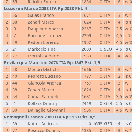
7
35
Ridolfo Enrico
1854
0
ITA
6
w 
Lezzerini Marco 2088 ITA Rp:2038 Pkt. 4
1
56
Galas Franco
1671
0
ITA
3
w 
2
38
Zenari Marco
1824
0
ITA
4
s 1
3
3
Dappiano Andrea
2267
0
ITA
2,5
w 
4
7
Bardone Lorenzo
2209
0
ITA
4,5
s ½
5
29
Pedoni Lorenzo
1952
0
ITA
4,5
w 
6
21
Markocic Tine
2009
0
SLO
4,5
s 0
7
27
Mortola Alberto
1983
0
ITA
4
w 
Bevilacqua Maurizio 2078 ITA Rp:1867 Pkt. 3,5
1
58
Menon Michele
1666
0
ITA
3
w 
2
40
Pedrotti Luciano
1787
0
ITA
2
s 0
3
44
Giancola Andrea
1757
0
ITA
3
w 
4
38
Zenari Marco
1824
0
ITA
4
s 1
5
54
Comai Samuele
1681
0
ITA
3,5
w 
6
1
Kollars Dmitrij
2419
0
GER
5,5
s 0
7
30
Dallaglio Giovanni
1936
0
ITA
4,5
w 
Romagnoli Franco 2060 ITA Rp:1933 Pkt. 4,5
1
59
Kutter Andreas
0
1658
GER
4
s 0
2
77
Posocco Dennis
1385
0
ITA
3
w 