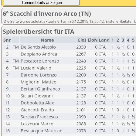
6° Scacchi d'inverno Arco (TN)
Die Seite wurde zuletzt aktualisiert am 30.12.2015 13:55:42, Ersteller/Letzter
Spielerübersicht für ITA
Snr
Name
EloI
EloN
Land
1
2
3
4
5
2
FM
De Santis Alessio
2330
0
ITA
1
½
1
0
1
3
Dappiano Andrea
2267
0
ITA
1
1
½
0
0
4
FM
Pescatore Lorenzo
2243
0
ITA
1
1
1
1
½
6
FM
Luciani Valerio
2226
0
ITA
1
½
1
1
1
7
Bardone Lorenzo
2209
0
ITA
1
1
½
½
0
8
Migliorini Matteo
2175
0
ITA
1
1
½
0
1
9
Bertani Gianfranco
2137
0
ITA
1
1
1
0
1
10
Siclari Giovanni
2137
0
ITA
1
½
1
1
1
11
Dobboletta Alex
2128
0
ITA
1
1
1
0
0
12
Giancotti Eraldo
2101
0
ITA
1
0
1
0
1
13
Seresin Francesco
2090
0
ITA
1
1
½
1
½
14
Lezzerini Marco
2088
0
ITA
1
1
½
½
½
16
Bevilacqua Maurizio
2078
0
ITA
1
0
1
1
½