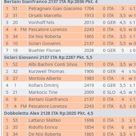
Bertani Gianfranco 2137 ITA Rp:2036 Pkt. 4
1
51
Petragnani Gian Giacomo
1704
0
ITA
3
s 1
2
31
Orsatti Marcello
1913
0
ITA
3,5
w 
3
20
Vonhoff Nils
2013
0
GER
4,5
s 1
4
4
FM
Pescatore Lorenzo
2243
0
ITA
6,5
w 
5
34
De Nisi Roberta
1865
0
ITA
3,5
s 1
6
10
Siclari Giovanni
2137
0
ITA
5,5
w 
7
18
Buehler Florian
2028
0
GER
5
s 0
Siclari Giovanni 2137 ITA Rp:2287 Pkt. 5,5
1
52
Albi Bachini Conti Silvia
1701
0
ITA
3,5
w 
2
32
Kurzweil Thomas
1906
0
GER
4
s ½
3
27
Mortola Alberto
1983
0
ITA
4
w 
4
1
Kollars Dmitrij
2419
0
GER
5,5
s 1
5
21
Markocic Tine
2009
0
SLO
4,5
w 
6
9
Bertani Gianfranco
2137
0
ITA
4
s 1
7
4
FM
Pescatore Lorenzo
2243
0
ITA
6,5
s 0
Dobboletta Alex 2128 ITA Rp:2025 Pkt. 4,5
1
53
Lattanzi Matteo
1698
0
ITA
3
s 1
2
35
Ridolfo Enrico
1854
0
ITA
6
w 
3
34
De Nisi Roberta
1865
0
ITA
3,5
s 1