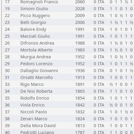
17
Romagnoli Franco
2060
0
ITA
0
1
1
½
1
19
Simoni Giulio
2028
0
ITA
1
1
0
1
0
22
Picco Ruggero
2009
0
ITA
1
0
½
1
0
23
Belli Giorgio
2006
0
ITA
1
½
1
1
½
24
Baloire Endy
1991
0
ITA
1
0
1
0
1
25
Marziali Giulio
1991
0
ITA
1
0
1
1
1
26
Difronzo Andrea
1988
0
ITA
1
½
0
1
0
27
Mortola Alberto
1983
0
ITA
1
½
0
1
0
28
Murgia Andrea
1952
0
ITA
1
0
½
1
0
29
Pedoni Lorenzo
1952
0
ITA
1
0
1
1
½
30
Dallaglio Giovanni
1936
0
ITA
0
1
0
1
½
31
Orsatti Marcello
1913
0
ITA
1
0
0
1
1
33
Rigo Marco
1891
0
ITA
½
1
0
0
1
34
De Nisi Roberta
1865
0
ITA
1
1
0
1
0
35
Ridolfo Enrico
1854
0
ITA
1
0
1
1
1
36
Viola Enrico
1842
0
ITA
½
0
0
1
0
37
Niccoli Paolo
1832
0
ITA
1
0
1
½
0
38
Zenari Marco
1824
0
ITA
1
0
1
0
1
39
Della Mora David
1813
0
ITA
1
0
0
1
1
40
Pedrotti Luciano
1787
0
ITA
1
1
0
0
0