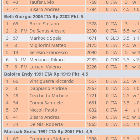
6
43
Taufer Livio
1768
0
ITA
3
w 
7
41
Bisaro Andrea
1784
0
ITA
4,5
s 0
Belli Giorgio 2006 ITA Rp:2202 Pkt. 5
1
65
Bozio Stefano
1578
0
ITA
3
s 1
2
2
FM
De Santis Alessio
2330
0
ITA
5,5
w 
3
57
Markocic Spela
1671
0
SLO
3,5
s 1
4
8
Migliorini Matteo
2175
0
ITA
4,5
w 
5
13
Seresin Francesco
2090
0
ITA
5
w 
6
5
IM
Medancic Rikard
2235
0
CRO
5,5
s ½
7
6
FM
Luciani Valerio
2226
0
ITA
5
w 
Baloire Endy 1991 ITA Rp:1919 Pkt. 4,5
1
66
Vinciguerra Riccardo
1567
0
ITA
2,5
w 
2
3
Dappiano Andrea
2267
0
ITA
2,5
s 0
3
48
Cecchetto Michele
1721
0
ITA
2,5
w 
4
54
Comai Samuele
1681
0
ITA
3,5
s 0
5
37
Niccoli Paolo
1832
0
ITA
4
s 1
6
41
Bisaro Andrea
1784
0
ITA
4,5
w 
7
34
De Nisi Roberta
1865
0
ITA
3,5
s 1
Marziali Giulio 1991 ITA Rp:2061 Pkt. 4,5
1
67
Cremonini Stefano
1558
0
ITA
2,5
s 1