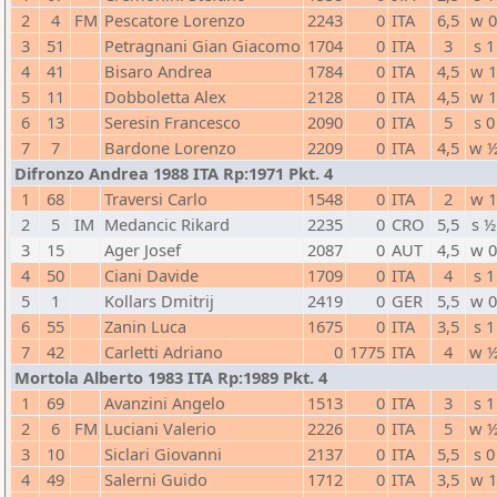
2
4
FM
Pescatore Lorenzo
2243
0
ITA
6,5
w 
3
51
Petragnani Gian Giacomo
1704
0
ITA
3
s 1
4
41
Bisaro Andrea
1784
0
ITA
4,5
w 
5
11
Dobboletta Alex
2128
0
ITA
4,5
w 
6
13
Seresin Francesco
2090
0
ITA
5
s 0
7
7
Bardone Lorenzo
2209
0
ITA
4,5
w 
Difronzo Andrea 1988 ITA Rp:1971 Pkt. 4
1
68
Traversi Carlo
1548
0
ITA
2
w 
2
5
IM
Medancic Rikard
2235
0
CRO
5,5
s ½
3
15
Ager Josef
2087
0
AUT
4,5
w 
4
50
Ciani Davide
1709
0
ITA
4
s 1
5
1
Kollars Dmitrij
2419
0
GER
5,5
w 
6
55
Zanin Luca
1675
0
ITA
3,5
s 1
7
42
Carletti Adriano
0
1775
ITA
4
w 
Mortola Alberto 1983 ITA Rp:1989 Pkt. 4
1
69
Avanzini Angelo
1513
0
ITA
3
s 1
2
6
FM
Luciani Valerio
2226
0
ITA
5
w 
3
10
Siclari Giovanni
2137
0
ITA
5,5
s 0
4
49
Salerni Guido
1712
0
ITA
3,5
w 