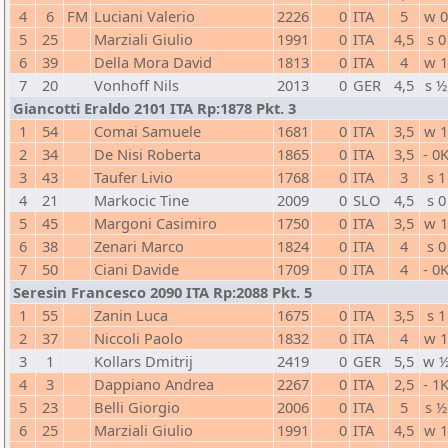
4
6
FM
Luciani Valerio
2226
0
ITA
5
w 
5
25
Marziali Giulio
1991
0
ITA
4,5
s 0
6
39
Della Mora David
1813
0
ITA
4
w 
7
20
Vonhoff Nils
2013
0
GER
4,5
s ½
Giancotti Eraldo 2101 ITA Rp:1878 Pkt. 3
1
54
Comai Samuele
1681
0
ITA
3,5
w 
2
34
De Nisi Roberta
1865
0
ITA
3,5
- 0
3
43
Taufer Livio
1768
0
ITA
3
s 1
4
21
Markocic Tine
2009
0
SLO
4,5
s 0
5
45
Margoni Casimiro
1750
0
ITA
3,5
w 
6
38
Zenari Marco
1824
0
ITA
4
s 0
7
50
Ciani Davide
1709
0
ITA
4
- 0
Seresin Francesco 2090 ITA Rp:2088 Pkt. 5
1
55
Zanin Luca
1675
0
ITA
3,5
s 1
2
37
Niccoli Paolo
1832
0
ITA
4
w 
3
1
Kollars Dmitrij
2419
0
GER
5,5
w 
4
3
Dappiano Andrea
2267
0
ITA
2,5
- 1
5
23
Belli Giorgio
2006
0
ITA
5
s ½
6
25
Marziali Giulio
1991
0
ITA
4,5
w 