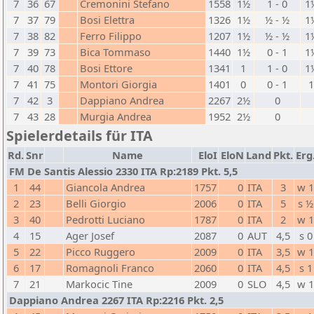
7
36
67
Cremonini Stefano
1558
1½
1 - 0
1
7
37
79
Bosi Elettra
1326
1½
½ - ½
1
7
38
82
Ferro Filippo
1207
1½
½ - ½
1
7
39
73
Bica Tommaso
1440
1½
0 - 1
1
7
40
78
Bosi Ettore
1341
1
1 - 0
1
7
41
75
Montori Giorgia
1401
0
0 - 1
7
42
3
Dappiano Andrea
2267
2½
0
7
43
28
Murgia Andrea
1952
2½
0
Spielerdetails für ITA
Rd.
Snr
Name
EloI
EloN
Land
Pkt.
Erg
FM De Santis Alessio 2330 ITA Rp:2189 Pkt. 5,5
1
44
Giancola Andrea
1757
0
ITA
3
w 
2
23
Belli Giorgio
2006
0
ITA
5
s ½
3
40
Pedrotti Luciano
1787
0
ITA
2
w 
4
15
Ager Josef
2087
0
AUT
4,5
s 0
5
22
Picco Ruggero
2009
0
ITA
3,5
w 
6
17
Romagnoli Franco
2060
0
ITA
4,5
s 1
7
21
Markocic Tine
2009
0
SLO
4,5
w 
Dappiano Andrea 2267 ITA Rp:2216 Pkt. 2,5