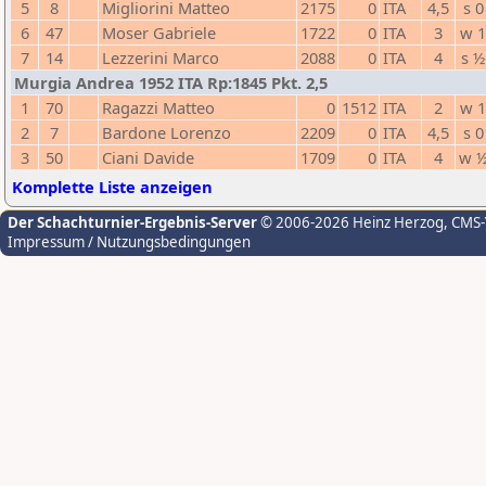
5
8
Migliorini Matteo
2175
0
ITA
4,5
s 0
6
47
Moser Gabriele
1722
0
ITA
3
w 
7
14
Lezzerini Marco
2088
0
ITA
4
s ½
Murgia Andrea 1952 ITA Rp:1845 Pkt. 2,5
1
70
Ragazzi Matteo
0
1512
ITA
2
w 
2
7
Bardone Lorenzo
2209
0
ITA
4,5
s 0
3
50
Ciani Davide
1709
0
ITA
4
w 
Komplette Liste anzeigen
Der Schachturnier-Ergebnis-Server
© 2006-2026 Heinz Herzog
, CMS
Impressum / Nutzungsbedingungen