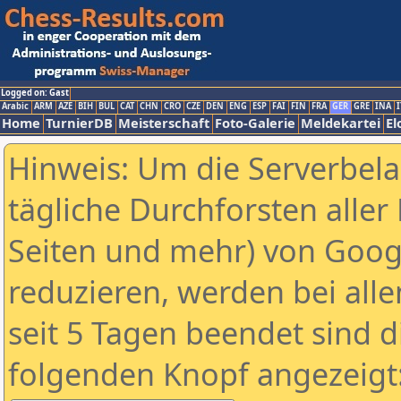
Logged on: Gast
Arabic
ARM
AZE
BIH
BUL
CAT
CHN
CRO
CZE
DEN
ENG
ESP
FAI
FIN
FRA
GER
GRE
INA
I
Home
TurnierDB
Meisterschaft
Foto-Galerie
Meldekartei
El
Hinweis: Um die Serverbel
tägliche Durchforsten aller 
Seiten und mehr) von Goog
reduzieren, werden bei alle
seit 5 Tagen beendet sind d
folgenden Knopf angezeigt