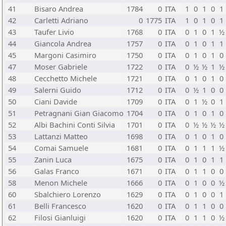
41
Bisaro Andrea
1784
0
ITA
1
0
1
0
1
42
Carletti Adriano
0
1775
ITA
1
0
1
0
1
43
Taufer Livio
1768
0
ITA
0
1
0
1
½
44
Giancola Andrea
1757
0
ITA
0
1
0
1
1
45
Margoni Casimiro
1750
0
ITA
0
1
0
1
0
47
Moser Gabriele
1722
0
ITA
0
½
½
1
½
48
Cecchetto Michele
1721
0
ITA
0
1
0
1
0
49
Salerni Guido
1712
0
ITA
0
½
1
0
0
50
Ciani Davide
1709
0
ITA
0
1
½
0
1
51
Petragnani Gian Giacomo
1704
0
ITA
0
1
0
1
0
52
Albi Bachini Conti Silvia
1701
0
ITA
0
½
½
½
½
53
Lattanzi Matteo
1698
0
ITA
0
1
0
1
0
54
Comai Samuele
1681
0
ITA
0
1
1
1
½
55
Zanin Luca
1675
0
ITA
0
1
0
1
1
56
Galas Franco
1671
0
ITA
0
1
1
0
0
58
Menon Michele
1666
0
ITA
0
1
0
0
½
60
Sbalchiero Lorenzo
1629
0
ITA
0
1
0
0
1
61
Belli Francesco
1620
0
ITA
0
1
1
0
0
62
Filosi Gianluigi
1620
0
ITA
0
1
1
0
½