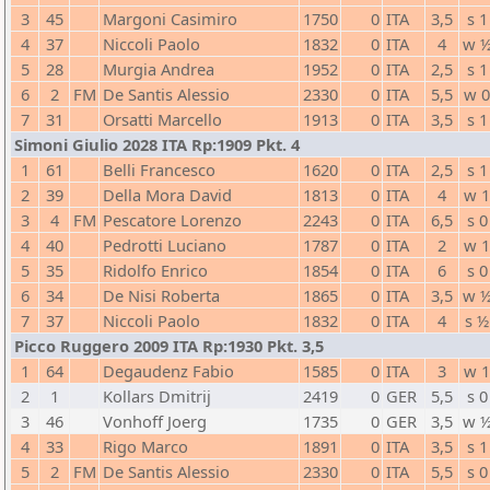
3
45
Margoni Casimiro
1750
0
ITA
3,5
s 1
4
37
Niccoli Paolo
1832
0
ITA
4
w 
5
28
Murgia Andrea
1952
0
ITA
2,5
s 1
6
2
FM
De Santis Alessio
2330
0
ITA
5,5
w 
7
31
Orsatti Marcello
1913
0
ITA
3,5
s 1
Simoni Giulio 2028 ITA Rp:1909 Pkt. 4
1
61
Belli Francesco
1620
0
ITA
2,5
s 1
2
39
Della Mora David
1813
0
ITA
4
w 
3
4
FM
Pescatore Lorenzo
2243
0
ITA
6,5
s 0
4
40
Pedrotti Luciano
1787
0
ITA
2
w 
5
35
Ridolfo Enrico
1854
0
ITA
6
s 0
6
34
De Nisi Roberta
1865
0
ITA
3,5
w 
7
37
Niccoli Paolo
1832
0
ITA
4
s ½
Picco Ruggero 2009 ITA Rp:1930 Pkt. 3,5
1
64
Degaudenz Fabio
1585
0
ITA
3
w 
2
1
Kollars Dmitrij
2419
0
GER
5,5
s 0
3
46
Vonhoff Joerg
1735
0
GER
3,5
w 
4
33
Rigo Marco
1891
0
ITA
3,5
s 1
5
2
FM
De Santis Alessio
2330
0
ITA
5,5
s 0