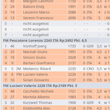
1
45
Margoni Casimiro
1750
0
ITA
3,5
s 1
2
24
Baloire Endy
1991
0
ITA
4,5
w 
3
14
Lezzerini Marco
2088
0
ITA
4
s ½
4
13
Seresin Francesco
2090
0
ITA
5
- 0
5
-
nicht ausgelost
-
-
-
-
- 0
6
-
nicht ausgelost
-
-
-
-
- 0
7
-
nicht ausgelost
-
-
-
-
- 0
FM Pescatore Lorenzo 2243 ITA Rp:2492 Pkt. 6,5
1
46
Vonhoff Joerg
1735
0
GER
3,5
w 
2
25
Marziali Giulio
1991
0
ITA
4,5
s 1
3
19
Simoni Giulio
2028
0
ITA
4
w 
4
9
Bertani Gianfranco
2137
0
ITA
4
s 1
5
5
IM
Medancic Rikard
2235
0
CRO
5,5
w 
6
6
FM
Luciani Valerio
2226
0
ITA
5
s 1
7
10
Siclari Giovanni
2137
0
ITA
5,5
w 
FM Luciani Valerio 2226 ITA Rp:2169 Pkt. 5
1
48
Cecchetto Michele
1721
0
ITA
2,5
w 
2
27
Mortola Alberto
1983
0
ITA
4
s ½
3
32
Kurzweil Thomas
1906
0
GER
4
w 
4
11
Dobboletta Alex
2128
0
ITA
4,5
s 1