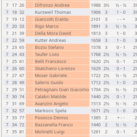
7
17
26
Difronzo Andrea
1988
3½
½ - ½
3
7
18
32
Kurzweil Thomas
1906
3
1 - 0
3
7
19
12
Giancotti Eraldo
2101
3
- - +
7
20
33
Rigo Marco
1891
3
½ - ½
7
21
39
Della Mora David
1813
3
1 - 0
7
22
59
Kutter Andreas
1658
3
1 - 0
7
23
65
Bozio Stefano
1578
3
0 - 1
2
7
24
43
Taufer Livio
1768
2½
½ - ½
2
7
25
61
Belli Francesco
1620
2½
0 - 1
2
7
26
60
Sbalchiero Lorenzo
1629
2½
0 - 1
2
7
27
47
Moser Gabriele
1722
2½
½ - ½
2
7
28
49
Salerni Guido
1712
2½
1 - 0
2
7
29
51
Petragnani Gian Giacomo
1704
2½
½ - ½
2
7
30
74
Calabri Matilde
1440
2½
0 - 1
2
7
31
69
Avanzini Angelo
1513
2½
½ - ½
2
7
32
57
Markocic Spela
1671
2½
1 - 0
2
7
33
77
Posocco Dennis
1385
2
+ - -
7
34
72
Bazzanella Franco
1440
2
½ - ½
7
35
81
Molinelli Luigi
1261
2
0 - 1