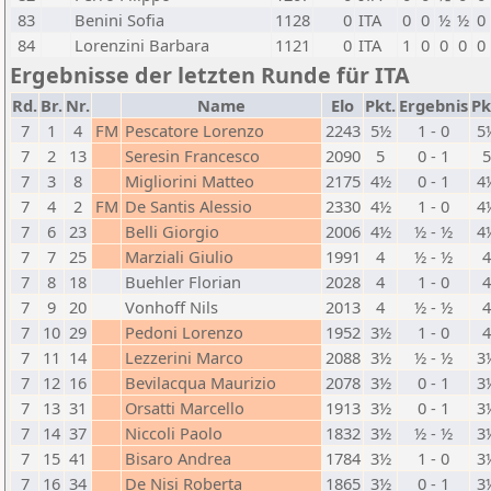
83
Benini Sofia
1128
0
ITA
0
0
½
½
0
84
Lorenzini Barbara
1121
0
ITA
1
0
0
0
0
Ergebnisse der letzten Runde für ITA
Rd.
Br.
Nr.
Name
Elo
Pkt.
Ergebnis
Pk
7
1
4
FM
Pescatore Lorenzo
2243
5½
1 - 0
5
7
2
13
Seresin Francesco
2090
5
0 - 1
7
3
8
Migliorini Matteo
2175
4½
0 - 1
4
7
4
2
FM
De Santis Alessio
2330
4½
1 - 0
4
7
6
23
Belli Giorgio
2006
4½
½ - ½
4
7
7
25
Marziali Giulio
1991
4
½ - ½
7
8
18
Buehler Florian
2028
4
1 - 0
7
9
20
Vonhoff Nils
2013
4
½ - ½
7
10
29
Pedoni Lorenzo
1952
3½
1 - 0
7
11
14
Lezzerini Marco
2088
3½
½ - ½
3
7
12
16
Bevilacqua Maurizio
2078
3½
0 - 1
3
7
13
31
Orsatti Marcello
1913
3½
0 - 1
3
7
14
37
Niccoli Paolo
1832
3½
½ - ½
3
7
15
41
Bisaro Andrea
1784
3½
1 - 0
3
7
16
34
De Nisi Roberta
1865
3½
0 - 1
3