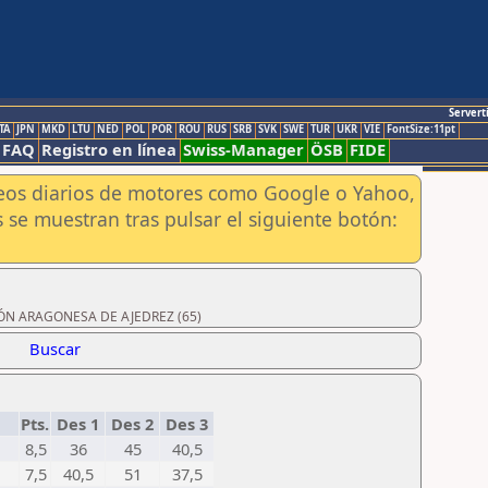
Servert
TA
JPN
MKD
LTU
NED
POL
POR
ROU
RUS
SRB
SVK
SWE
TUR
UKR
VIE
FontSize:11pt
FAQ
Registro en línea
Swiss-Manager
ÖSB
FIDE
aneos diarios de motores como Google o Yahoo,
 se muestran tras pulsar el siguiente botón:
ACIÓN ARAGONESA DE AJEDREZ (65)
Buscar
Pts.
Des 1
Des 2
Des 3
8,5
36
45
40,5
7,5
40,5
51
37,5