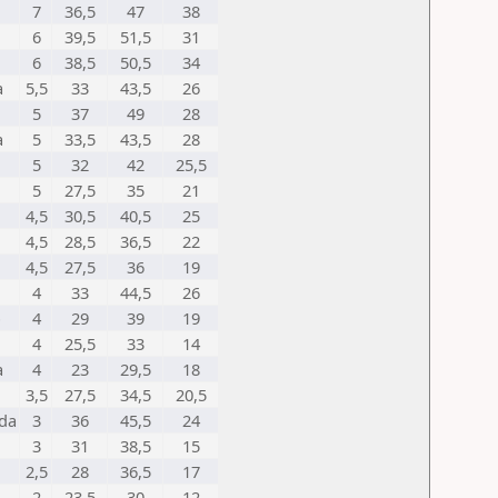
7
36,5
47
38
6
39,5
51,5
31
6
38,5
50,5
34
a
5,5
33
43,5
26
5
37
49
28
a
5
33,5
43,5
28
5
32
42
25,5
5
27,5
35
21
4,5
30,5
40,5
25
4,5
28,5
36,5
22
4,5
27,5
36
19
4
33
44,5
26
o
4
29
39
19
4
25,5
33
14
a
4
23
29,5
18
3,5
27,5
34,5
20,5
nda
3
36
45,5
24
3
31
38,5
15
2,5
28
36,5
17
2
23,5
30
12