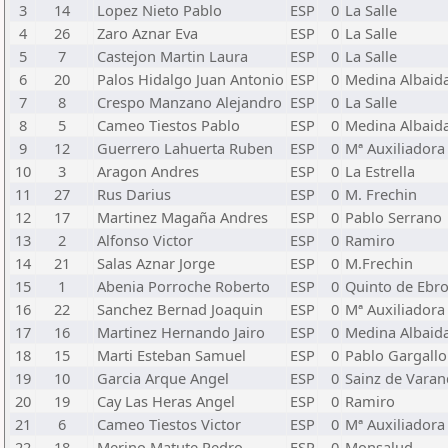
3
14
Lopez Nieto Pablo
ESP
0
La Salle
4
26
Zaro Aznar Eva
ESP
0
La Salle
5
7
Castejon Martin Laura
ESP
0
La Salle
6
20
Palos Hidalgo Juan Antonio
ESP
0
Medina Albaid
7
8
Crespo Manzano Alejandro
ESP
0
La Salle
8
5
Cameo Tiestos Pablo
ESP
0
Medina Albaid
9
12
Guerrero Lahuerta Ruben
ESP
0
Mª Auxiliadora
10
3
Aragon Andres
ESP
0
La Estrella
11
27
Rus Darius
ESP
0
M. Frechin
12
17
Martinez Magaña Andres
ESP
0
Pablo Serrano
13
2
Alfonso Victor
ESP
0
Ramiro
14
21
Salas Aznar Jorge
ESP
0
M.Frechin
15
1
Abenia Porroche Roberto
ESP
0
Quinto de Ebr
16
22
Sanchez Bernad Joaquin
ESP
0
Mª Auxiliadora
17
16
Martinez Hernando Jairo
ESP
0
Medina Albaid
18
15
Marti Esteban Samuel
ESP
0
Pablo Gargallo
19
10
Garcia Arque Angel
ESP
0
Sainz de Vara
20
19
Cay Las Heras Angel
ESP
0
Ramiro
21
6
Cameo Tiestos Victor
ESP
0
Mª Auxiliadora
22
18
Merino Matute Pedro
ESP
0
Monsalud