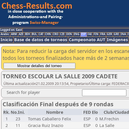
Logged on: Gast
Arabic
ARM
AZE
BIH
BUL
CAT
CHN
CRO
CZE
DEN
ENG
ESP
FAI
FIN
FRA
GER
GRE
INA
I
Inicio
Base de datos de torneos
Campeonato AUT
Imágenes
Nota: Para reducir la carga del servidor en los esc
todos los torneos finalizados hace más de 2 semanas
TORNEO ESCOLAR LA SALLE 2009 CADETE
Última actualización21.02.2009 20:13:54, Propietario/Última carga: FEDER
Search for player
Clasificación Final después de 9 rondas
Rk.
No.Ini.
Nombre
FED
Elo
Club/Ciudad
1
23
Tomas Caballero Felix
ESP
0
M.Frechin
2
11
Gracia Ruiz Inazio
ESP
0
La Salle