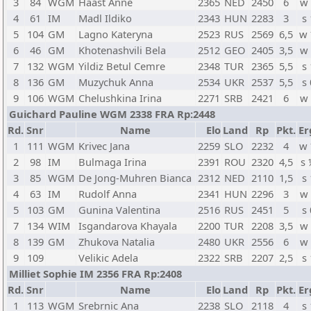
3
84
WGM
Haast Anne
2365
NED
2450
6
w
4
61
IM
Madl Ildiko
2343
HUN
2283
3
s 
5
104
GM
Lagno Kateryna
2523
RUS
2569
6,5
w
6
46
GM
Khotenashvili Bela
2512
GEO
2405
3,5
w
7
132
WGM
Yildiz Betul Cemre
2348
TUR
2365
5,5
s 
8
136
GM
Muzychuk Anna
2534
UKR
2537
5,5
s 
9
106
WGM
Chelushkina Irina
2271
SRB
2421
6
w
Guichard Pauline WGM 2338 FRA Rp:2448
Rd.
Snr
Name
Elo
Land
Rp
Pkt.
Er
1
111
WGM
Krivec Jana
2259
SLO
2232
4
w
2
98
IM
Bulmaga Irina
2391
ROU
2320
4,5
s
3
85
WGM
De Jong-Muhren Bianca
2312
NED
2110
1,5
s 
4
63
IM
Rudolf Anna
2341
HUN
2296
3
w
5
103
GM
Gunina Valentina
2516
RUS
2451
5
s 
7
134
WIM
Isgandarova Khayala
2200
TUR
2208
3,5
w
8
139
GM
Zhukova Natalia
2480
UKR
2556
6
w
9
109
Velikic Adela
2322
SRB
2207
2,5
s 
Milliet Sophie IM 2356 FRA Rp:2408
Rd.
Snr
Name
Elo
Land
Rp
Pkt.
Er
1
113
WGM
Srebrnic Ana
2238
SLO
2118
4
s 