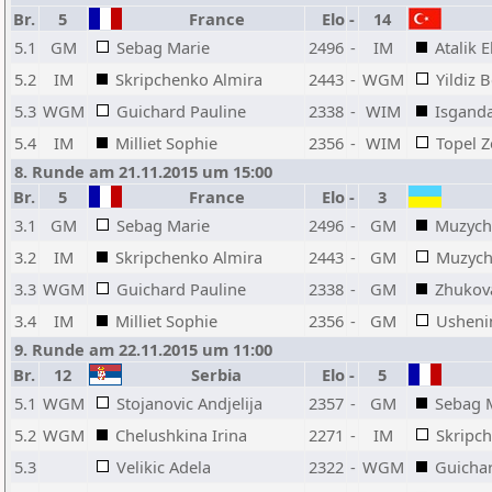
Br.
5
France
Elo
-
14
5.1
GM
Sebag Marie
2496
-
IM
Atalik 
5.2
IM
Skripchenko Almira
2443
-
WGM
Yildiz 
5.3
WGM
Guichard Pauline
2338
-
WIM
Isgand
5.4
IM
Milliet Sophie
2356
-
WIM
Topel Z
8. Runde am 21.11.2015 um 15:00
Br.
5
France
Elo
-
3
3.1
GM
Sebag Marie
2496
-
GM
Muzych
3.2
IM
Skripchenko Almira
2443
-
GM
Muzych
3.3
WGM
Guichard Pauline
2338
-
GM
Zhukova
3.4
IM
Milliet Sophie
2356
-
GM
Usheni
9. Runde am 22.11.2015 um 11:00
Br.
12
Serbia
Elo
-
5
5.1
WGM
Stojanovic Andjelija
2357
-
GM
Sebag 
5.2
WGM
Chelushkina Irina
2271
-
IM
Skripc
5.3
Velikic Adela
2322
-
WGM
Guichar