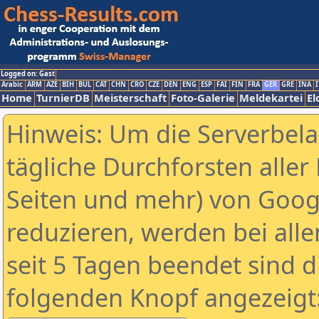
Logged on: Gast
Arabic
ARM
AZE
BIH
BUL
CAT
CHN
CRO
CZE
DEN
ENG
ESP
FAI
FIN
FRA
GER
GRE
INA
I
Home
TurnierDB
Meisterschaft
Foto-Galerie
Meldekartei
El
Hinweis: Um die Serverbel
tägliche Durchforsten aller 
Seiten und mehr) von Goog
reduzieren, werden bei alle
seit 5 Tagen beendet sind d
folgenden Knopf angezeigt