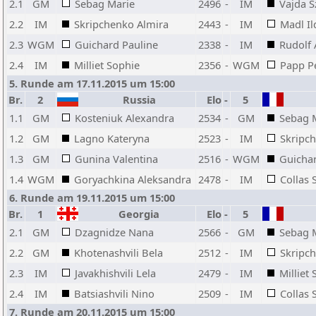
2.1
GM
Sebag Marie
2496
-
IM
Vajda S
2.2
IM
Skripchenko Almira
2443
-
IM
Madl Il
2.3
WGM
Guichard Pauline
2338
-
IM
Rudolf
2.4
IM
Milliet Sophie
2356
-
WGM
Papp P
5. Runde am 17.11.2015 um 15:00
Br.
2
Russia
Elo
-
5
1.1
GM
Kosteniuk Alexandra
2534
-
GM
Sebag 
1.2
GM
Lagno Kateryna
2523
-
IM
Skripc
1.3
GM
Gunina Valentina
2516
-
WGM
Guichar
1.4
WGM
Goryachkina Aleksandra
2478
-
IM
Collas S
6. Runde am 19.11.2015 um 15:00
Br.
1
Georgia
Elo
-
5
2.1
GM
Dzagnidze Nana
2566
-
GM
Sebag 
2.2
GM
Khotenashvili Bela
2512
-
IM
Skripc
2.3
IM
Javakhishvili Lela
2479
-
IM
Milliet
2.4
IM
Batsiashvili Nino
2509
-
IM
Collas S
7. Runde am 20.11.2015 um 15:00