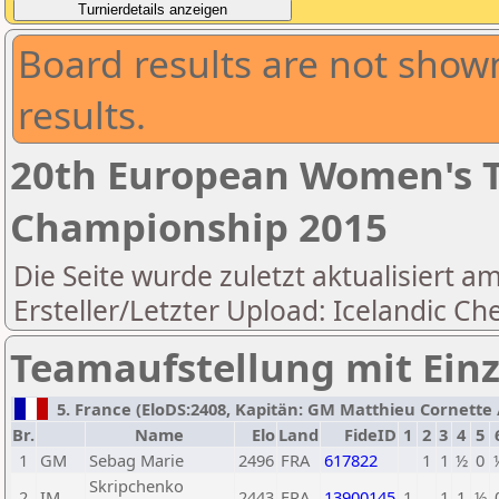
Board results are not shown
results.
20th European Women's 
Championship 2015
Die Seite wurde zuletzt aktualisiert a
Ersteller/Letzter Upload: Icelandic Ch
Teamaufstellung mit Ein
5. France (EloDS:2408, Kapitän: GM Matthieu Cornette / 
Br.
Name
Elo
Land
FideID
1
2
3
4
5
1
GM
Sebag Marie
2496
FRA
617822
1
1
½
0
Skripchenko
2
IM
2443
FRA
13900145
1
1
1
½