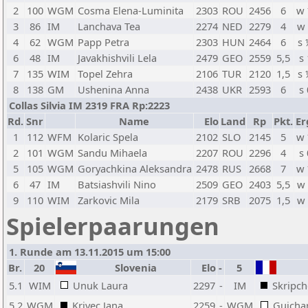
2
100
WGM
Cosma Elena-Luminita
2303
ROU
2456
6
w
3
86
IM
Lanchava Tea
2274
NED
2279
4
w
4
62
WGM
Papp Petra
2303
HUN
2464
6
s
6
48
IM
Javakhishvili Lela
2479
GEO
2559
5,5
s 
7
135
WIM
Topel Zehra
2106
TUR
2120
1,5
s
8
138
GM
Ushenina Anna
2438
UKR
2593
6
s 
Collas Silvia IM 2319 FRA Rp:2223
Rd.
Snr
Name
Elo
Land
Rp
Pkt.
Er
1
112
WFM
Kolaric Spela
2102
SLO
2145
5
w
2
101
WGM
Sandu Mihaela
2207
ROU
2296
4
s 
5
105
WGM
Goryachkina Aleksandra
2478
RUS
2668
7
w
6
47
IM
Batsiashvili Nino
2509
GEO
2403
5,5
w
9
110
WIM
Zarkovic Mila
2179
SRB
2075
1,5
w
Spielerpaarungen
1. Runde am 13.11.2015 um 15:00
Br.
20
Slovenia
Elo
-
5
5.1
WIM
Unuk Laura
2297
-
IM
Skripc
5.2
WGM
Krivec Jana
2259
-
WGM
Guicha