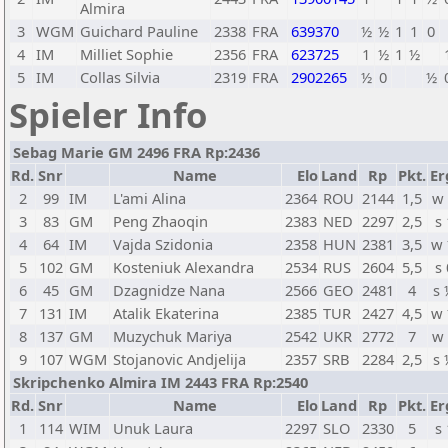
Almira
3
WGM
Guichard Pauline
2338
FRA
639370
½
½
1
1
0
4
IM
Milliet Sophie
2356
FRA
623725
1
½
1
½
5
IM
Collas Silvia
2319
FRA
2902265
½
0
½
Spieler Info
Sebag Marie GM 2496 FRA Rp:2436
Rd.
Snr
Name
Elo
Land
Rp
Pkt.
Er
2
99
IM
L'ami Alina
2364
ROU
2144
1,5
w
3
83
GM
Peng Zhaoqin
2383
NED
2297
2,5
s 
4
64
IM
Vajda Szidonia
2358
HUN
2381
3,5
w
5
102
GM
Kosteniuk Alexandra
2534
RUS
2604
5,5
s 
6
45
GM
Dzagnidze Nana
2566
GEO
2481
4
s
7
131
IM
Atalik Ekaterina
2385
TUR
2427
4,5
w
8
137
GM
Muzychuk Mariya
2542
UKR
2772
7
w
9
107
WGM
Stojanovic Andjelija
2357
SRB
2284
2,5
s
Skripchenko Almira IM 2443 FRA Rp:2540
Rd.
Snr
Name
Elo
Land
Rp
Pkt.
Er
1
114
WIM
Unuk Laura
2297
SLO
2330
5
s 