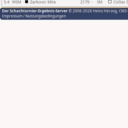
5.4
WIM
Zarkovic Mila
2179
-
IM
Collas S
Der Schachturnier-Ergebnis-Server
© 2006-2026 Heinz Herzog
, CMS
Impressum / Nutzungsbedingungen