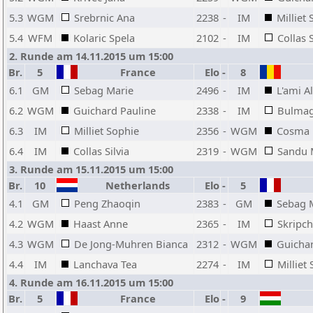
5.3
WGM
Srebrnic Ana
2238
-
IM
Milliet
5.4
WFM
Kolaric Spela
2102
-
IM
Collas S
2. Runde am 14.11.2015 um 15:00
Br.
5
France
Elo
-
8
6.1
GM
Sebag Marie
2496
-
IM
L'ami A
6.2
WGM
Guichard Pauline
2338
-
IM
Bulmag
6.3
IM
Milliet Sophie
2356
-
WGM
Cosma 
6.4
IM
Collas Silvia
2319
-
WGM
Sandu 
3. Runde am 15.11.2015 um 15:00
Br.
10
Netherlands
Elo
-
5
4.1
GM
Peng Zhaoqin
2383
-
GM
Sebag 
4.2
WGM
Haast Anne
2365
-
IM
Skripc
4.3
WGM
De Jong-Muhren Bianca
2312
-
WGM
Guichar
4.4
IM
Lanchava Tea
2274
-
IM
Milliet
4. Runde am 16.11.2015 um 15:00
Br.
5
France
Elo
-
9