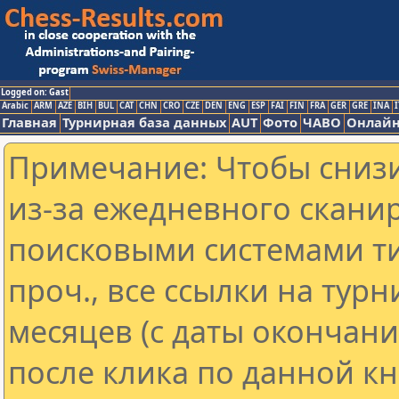
Logged on: Gast
Arabic
ARM
AZE
BIH
BUL
CAT
CHN
CRO
CZE
DEN
ENG
ESP
FAI
FIN
FRA
GER
GRE
INA
I
Главная
Турнирная база данных
AUT
Фото
ЧАВО
Онлайн
Примечание: Чтобы снизи
из-за ежедневного скани
поисковыми системами ти
проч., все ссылки на тур
месяцев (с даты окончан
после клика по данной кн