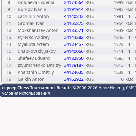
8
Dolgaeva Evgenia
24174564
RUS
1999
кмс
9
Burkov Ivan V
34191914
RUS
1993
кмс
10
Lachihin Anton
44140843
RUS
1981
1
11
Gromak Ivan
24165875
RUS
1954
кмс
12
Mokshantsev Anton
24183571
RUS
1939
кмс
13
Pyrerko Andrey
34144282
RUS
1842
1
14
Myakota Artem
34134457
RUS
1778
1
15
Chapkovskiy Jakov
24140066
RUS
1711
1
16
Shafeev Eduard
34182850
RUS
1683
1
17
Izyumchenko Dmitry
34178187
RUS
1613
1
18
Khanzhin Dmitriy
44124635
RUS
1538
1
19
Galkin Anton
34162922
RUS
0
кмс
сервер Chess-Tournament-Results
© 2006-2026 Heinz Herzog
, CMS-
условия использования