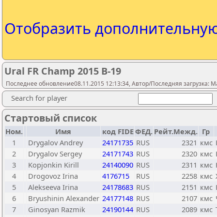
Отобразить дополнительну
Ural FR Champ 2015 B-19
Последнее обновление08.11.2015 12:13:34, Автор/Последняя загрузка: M
Search for player
Стартовый список
Ном.
Имя
код FIDE
ФЕД.
Рейт.Межд.
Гр
1
Drygalov Andrey
24171735
RUS
2321
кмс
2
Drygalov Sergey
24171743
RUS
2320
кмс
3
Kopjonkin Kirill
24140090
RUS
2311
кмс
4
Drogovoz Irina
4176715
RUS
2258
кмс
5
Alekseeva Irina
24178683
RUS
2151
кмс
6
Bryushinin Alexander
24177148
RUS
2107
кмс
7
Ginosyan Razmik
24190144
RUS
2089
кмс