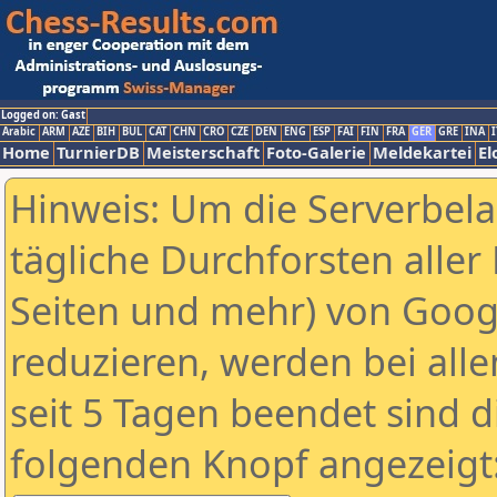
Logged on: Gast
Arabic
ARM
AZE
BIH
BUL
CAT
CHN
CRO
CZE
DEN
ENG
ESP
FAI
FIN
FRA
GER
GRE
INA
I
Home
TurnierDB
Meisterschaft
Foto-Galerie
Meldekartei
El
Hinweis: Um die Serverbel
tägliche Durchforsten aller 
Seiten und mehr) von Goog
reduzieren, werden bei alle
seit 5 Tagen beendet sind d
folgenden Knopf angezeigt