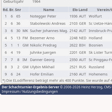
Geburtsjahr
1964
Rd.
Br.
Snr
Name
Elo
Land
Verein/
1
6
65
Notegger Peter
1936
AUT
Wolfurt
2
6
36
Stabolewski Andreas
2103
GER
Sc Uetze-Hän
3
6
30
MK
Sucher Johannes Mag.
2142
AUT
Innsbruck-Pr
4
5
13
FM
Bezemer Arno
2248
NED
Holland
5
1
1
GM
Nikolic Predrag
2622
BIH
Bosnien
6
4
19
Juhnke Juergen
2201
GER
Sk Lister Tur
7
7
8
IM
Danner Georg
2350
AUT
Sc Pinggau-F
8
3
2
GM
Ulybin Mikhail
2521
RUS
Russland
9
6
24
Hofer Emilian
2160
AUT
Hohenems
*) Die ELodifferenz beträgt mehr als 400 Punkte. Sie wurde auf 
Der Schachturnier-Ergebnis-Server
© 2006-2026 Heinz Herzog
, CMS
Impressum / Nutzungsbedingungen