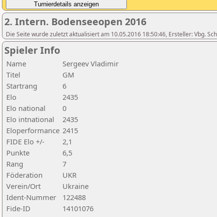
2. Intern. Bodenseeopen 2016
Die Seite wurde zuletzt aktualisiert am 10.05.2016 18:50:46, Ersteller: Vbg. S
Spieler Info
Name
Sergeev Vladimir
Titel
GM
Startrang
6
Elo
2435
Elo national
0
Elo intnational
2435
Eloperformance
2415
FIDE Elo +/-
2,1
Punkte
6,5
Rang
7
Föderation
UKR
Verein/Ort
Ukraine
Ident-Nummer
122488
Fide-ID
14101076