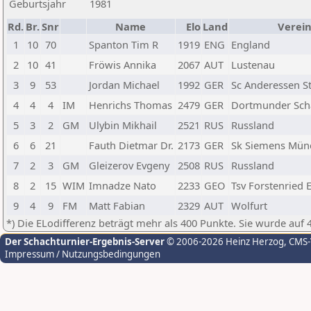
Geburtsjahr
1981
Rd.
Br.
Snr
Name
Elo
Land
Verei
1
10
70
Spanton Tim R
1919
ENG
England
2
10
41
Fröwis Annika
2067
AUT
Lustenau
3
9
53
Jordan Michael
1992
GER
Sc Anderessen St
4
4
4
IM
Henrichs Thomas
2479
GER
Dortmunder Sch
5
3
2
GM
Ulybin Mikhail
2521
RUS
Russland
6
6
21
Fauth Dietmar Dr.
2173
GER
Sk Siemens Mün
7
2
3
GM
Gleizerov Evgeny
2508
RUS
Russland
8
2
15
WIM
Imnadze Nato
2233
GEO
Tsv Forstenried E
9
4
9
FM
Matt Fabian
2329
AUT
Wolfurt
*) Die ELodifferenz beträgt mehr als 400 Punkte. Sie wurde auf 
Der Schachturnier-Ergebnis-Server
© 2006-2026 Heinz Herzog
, CMS
Impressum / Nutzungsbedingungen