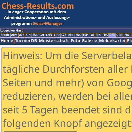
Logged on: Gast
Arabic
ARM
AZE
BIH
BUL
CAT
CHN
CRO
CZE
DEN
ENG
ESP
FAI
FIN
FRA
GER
GRE
INA
I
Home
TurnierDB
Meisterschaft
Foto-Galerie
Meldekartei
El
Hinweis: Um die Serverbel
tägliche Durchforsten aller 
Seiten und mehr) von Goog
reduzieren, werden bei alle
seit 5 Tagen beendet sind d
folgenden Knopf angezeigt