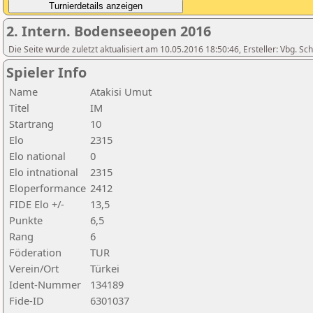
2. Intern. Bodenseeopen 2016
Die Seite wurde zuletzt aktualisiert am 10.05.2016 18:50:46, Ersteller: Vbg. S
Spieler Info
Name
Atakisi Umut
Titel
IM
Startrang
10
Elo
2315
Elo national
0
Elo intnational
2315
Eloperformance
2412
FIDE Elo +/-
13,5
Punkte
6,5
Rang
6
Föderation
TUR
Verein/Ort
Türkei
Ident-Nummer
134189
Fide-ID
6301037