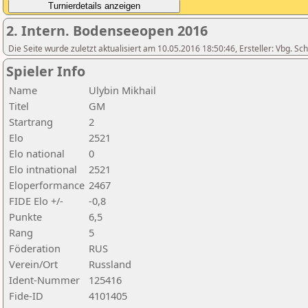
2. Intern. Bodenseeopen 2016
Die Seite wurde zuletzt aktualisiert am 10.05.2016 18:50:46, Ersteller: Vbg. S
Spieler Info
Name
Ulybin Mikhail
Titel
GM
Startrang
2
Elo
2521
Elo national
0
Elo intnational
2521
Eloperformance
2467
FIDE Elo +/-
-0,8
Punkte
6,5
Rang
5
Föderation
RUS
Verein/Ort
Russland
Ident-Nummer
125416
Fide-ID
4101405