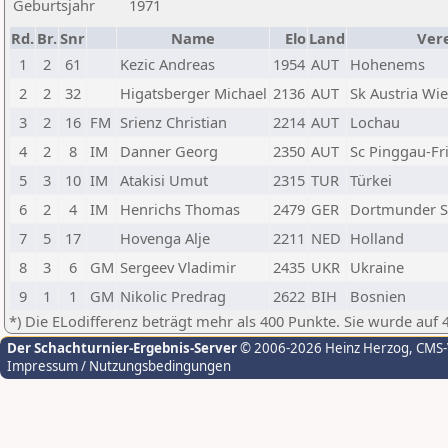
Geburtsjahr
1971
Rd.
Br.
Snr
Name
Elo
Land
Ver
1
2
61
Kezic Andreas
1954
AUT
Hohenems
2
2
32
Higatsberger Michael
2136
AUT
Sk Austria Wi
3
2
16
FM
Srienz Christian
2214
AUT
Lochau
4
2
8
IM
Danner Georg
2350
AUT
Sc Pinggau-Fr
5
3
10
IM
Atakisi Umut
2315
TUR
Türkei
6
2
4
IM
Henrichs Thomas
2479
GER
Dortmunder S
7
5
17
Hovenga Alje
2211
NED
Holland
8
3
6
GM
Sergeev Vladimir
2435
UKR
Ukraine
9
1
1
GM
Nikolic Predrag
2622
BIH
Bosnien
*) Die ELodifferenz beträgt mehr als 400 Punkte. Sie wurde auf 
Der Schachturnier-Ergebnis-Server
© 2006-2026 Heinz Herzog
, CMS
Impressum / Nutzungsbedingungen