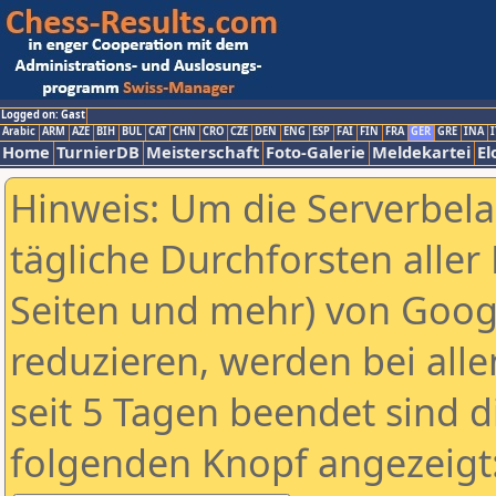
Logged on: Gast
Arabic
ARM
AZE
BIH
BUL
CAT
CHN
CRO
CZE
DEN
ENG
ESP
FAI
FIN
FRA
GER
GRE
INA
I
Home
TurnierDB
Meisterschaft
Foto-Galerie
Meldekartei
El
Hinweis: Um die Serverbel
tägliche Durchforsten aller 
Seiten und mehr) von Goog
reduzieren, werden bei alle
seit 5 Tagen beendet sind d
folgenden Knopf angezeigt