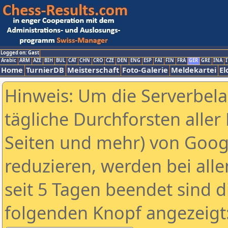
Logged on: Gast
Arabic
ARM
AZE
BIH
BUL
CAT
CHN
CRO
CZE
DEN
ENG
ESP
FAI
FIN
FRA
GER
GRE
INA
I
Home
TurnierDB
Meisterschaft
Foto-Galerie
Meldekartei
El
Hinweis: Um die Serverbel
tägliche Durchforsten aller 
Seiten und mehr) von Goog
reduzieren, werden bei alle
seit 5 Tagen beendet sind d
folgenden Knopf angezeigt