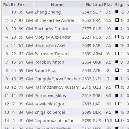
Rd.
Br.
Snr
Name
Elo
Land
Pkt.
Erg.
1
19
99
GM
Zhang Zhong
2547
SGP
8,5
½
0
2
37
97
GM
Shchekachev Andrei
2552
FRA
6,5
½
0
3
29
89
GM
Bocharov Dmitry
2577
RUS
10
1
0
4
20
69
GM
Motylev Alexander
2627
RUS
8,5
½
0
5
21
61
GM
Bachmann Axel
2639
PAR
7,5
½
0
6
22
62
GM
Petrosian Tigran L.
2639
ARM
8
1
0
7
15
51
GM
Korobov Anton
2664
UKR
9,5
0
0
8
24
59
GM
Safarli Eltaj
2643
AZE
8
1
0
9
18
65
GM
Ganguly Surya Shekhar
2633
IND
7
1
0
10
12
71
GM
Kasimdzhanov Rustam
2619
UZB
9,5
½
0
11
11
73
GM
Perunovic Milos
2617
SRB
8,5
1
0
12
7
39
GM
Kovalenko Igor
2687
LAT
10
1
0
13
4
34
GM
Zhigalko Sergei
2698
BLR
9,5
½
0
14
2
8
GM
Nepomniachtchi Ian
2789
RUS
10,5
½
0
15
5
38
GM
Onischuk Vladimir
2692
UKR
10
½
0