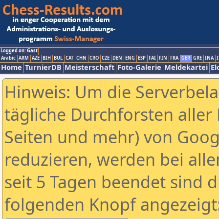
Logged on: Gast
Arabic
ARM
AZE
BIH
BUL
CAT
CHN
CRO
CZE
DEN
ENG
ESP
FAI
FIN
FRA
GER
GRE
INA
I
Home
TurnierDB
Meisterschaft
Foto-Galerie
Meldekartei
El
Hinweis: Um die Serverbel
tägliche Durchforsten aller 
Seiten und mehr) von Goog
reduzieren, werden bei alle
seit 5 Tagen beendet sind d
folgenden Knopf angezeigt