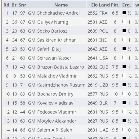
Rd.
Br.
Snr
Name
Elo
Land
Pkt.
Erg.
w
1
17
97
GM
Shchekachev Andrei
2552
FRA
6,5
½
0,
2
36
87
GM
Guliyev Namig
2581
AZE
6
1
0,
3
20
63
GM
Socko Bartosz
2639
POL
8
0
0,
4
34
67
GM
Sasikiran Krishnan
2631
IND
8
1
0,
5
20
59
GM
Safarli Eltaj
2643
AZE
8
½
0,
6
21
60
GM
Seirawan Yasser
2641
USA
8
1
0,
7
13
43
GM
Bruzon Batista Lazaro
2682
CUB
7,5
1
0,
8
9
53
GM
Malakhov Vladimir
2662
RUS
9,5
½
0,
9
10
71
GM
Kasimdzhanov Rustam
2619
UZB
9,5
½
0,
10
10
89
GM
Bocharov Dmitry
2577
RUS
10
0
0,
11
15
58
GM
Kovalev Vladislav
2649
BLR
7
1
0,
12
12
44
GM
Fedoseev Vladimir
2681
RUS
9,5
½
0,
13
10
69
GM
Motylev Alexander
2627
RUS
8,5
½
0,
14
14
66
GM
Salem A.R. Saleh
2631
UAE
9,5
0
0,
15
20
49
GM
Dubov Daniil
2667
RUS
8
1
0,