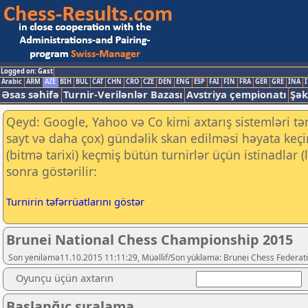
Logged on: Gast
Arabic
ARM
AZE
BIH
BUL
CAT
CHN
CRO
CZE
DEN
ENG
ESP
FAI
FIN
FRA
GER
GRE
INA
I
Əsas səhifə
Turnir-Verilənlər Bazası
Avstriya çempionatı
Şək
Qeyd: Google, Yahoo və Co kimi axtarış sistemləri tə
sayt və daha çox) gündəlik skan edilməsi həyata keç
(bitmə tarixi) keçmiş bütün turnirlər üçün istinadlar
sonra göstərilir:
Turnirin təfərrüatlarını göstər
Brunei National Chess Championship 2015
Son yeniləmə11.10.2015 11:11:29, Müəllif/Son yükləmə: Brunei Chess Federat
Oyunçu üçün axtarın
Başlanğıc sıralama