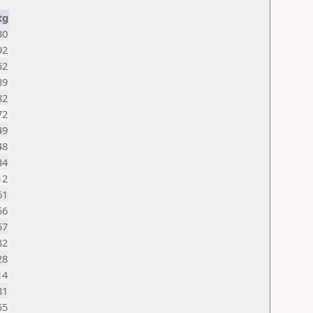
tg
30
92
52
89
82
72
49
48
34
12
61
56
57
32
28
14
81
55