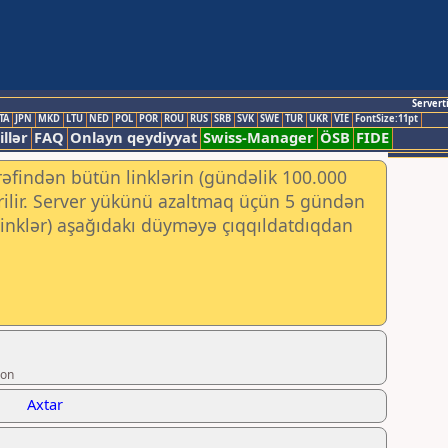
Servert
TA
JPN
MKD
LTU
NED
POL
POR
ROU
RUS
SRB
SVK
SWE
TUR
UKR
VIE
FontSize:11pt
illər
FAQ
Onlayn qeydiyyat
Swiss-Manager
ÖSB
FIDE
rəfindən bütün linklərin (gündəlik 100.000
irilir. Server yükünü azaltmaq üçün 5 gündən
 (linklər) aşağıdakı düyməyə çıqqıldatdıqdan
ion
Axtar