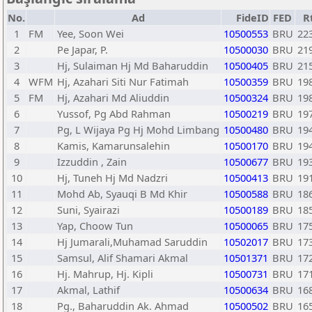
No.
Ad
FideID
FED
R
1
FM
Yee, Soon Wei
10500553
BRU
22
2
Pe Japar, P.
10500030
BRU
21
3
Hj, Sulaiman Hj Md Baharuddin
10500405
BRU
21
4
WFM
Hj, Azahari Siti Nur Fatimah
10500359
BRU
19
5
FM
Hj, Azahari Md Aliuddin
10500324
BRU
19
6
Yussof, Pg Abd Rahman
10500219
BRU
19
7
Pg, L Wijaya Pg Hj Mohd Limbang
10500480
BRU
19
8
Kamis, Kamarunsalehin
10500170
BRU
19
9
Izzuddin , Zain
10500677
BRU
19
10
Hj, Tuneh Hj Md Nadzri
10500413
BRU
19
11
Mohd Ab, Syauqi B Md Khir
10500588
BRU
18
12
Suni, Syairazi
10500189
BRU
18
13
Yap, Choow Tun
10500065
BRU
17
14
Hj Jumarali,Muhamad Saruddin
10502017
BRU
17
15
Samsul, Alif Shamari Akmal
10501371
BRU
17
16
Hj. Mahrup, Hj. Kipli
10500731
BRU
17
17
Akmal, Lathif
10500634
BRU
16
18
Pg., Baharuddin Ak. Ahmad
10500502
BRU
16