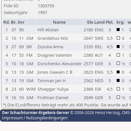
Fide-ID
1303759
Geburtsjahr
1997
Rd.
Br.
Snr
Name
Elo
Land
Pkt.
Erg.
w
1
37
90
Hill Alistair
2180
ENG
3
1
2
10
11
GM
Grandelius Nils
2647
SWE
5,5
0
-
3
27
69
IM
Zozulia Anna
2335
BEL
4,5
1
4
17
55
FM
Dragnev Valentin
2380
AUT
4
1
5
10
18
GM
Donchenko Alexander
2577
GER
6
½
6
13
13
GM
Jones Gawain C B
2623
ENG
5,5
0
-
7
13
19
GM
Timman Jan H
2562
NED
5
0
-
8
23
60
WIM
Shvayger Yuliya
2368
ISR
4,5
1
9
16
10
GM
Fridman Daniel
2649
GER
5
½
*) Die ELodifferenz beträgt mehr als 400 Punkte. Sie wurde auf 
Der Schachturnier-Ergebnis-Server
© 2006-2026 Heinz Herzog
, CMS
Impressum / Nutzungsbedingungen