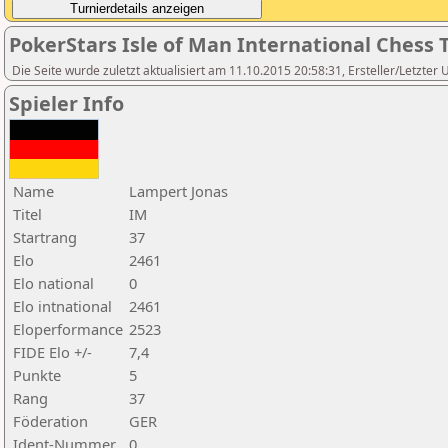
PokerStars Isle of Man International Ches
Die Seite wurde zuletzt aktualisiert am 11.10.2015 20:58:31, Ersteller/Letzter 
Spieler Info
Name
Lampert Jonas
Titel
IM
Startrang
37
Elo
2461
Elo national
0
Elo intnational
2461
Eloperformance
2523
FIDE Elo +/-
7,4
Punkte
5
Rang
37
Föderation
GER
Ident-Nummer
0