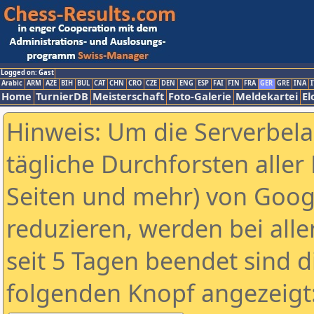
Logged on: Gast
Arabic
ARM
AZE
BIH
BUL
CAT
CHN
CRO
CZE
DEN
ENG
ESP
FAI
FIN
FRA
GER
GRE
INA
I
Home
TurnierDB
Meisterschaft
Foto-Galerie
Meldekartei
El
Hinweis: Um die Serverbel
tägliche Durchforsten aller 
Seiten und mehr) von Goog
reduzieren, werden bei alle
seit 5 Tagen beendet sind d
folgenden Knopf angezeigt