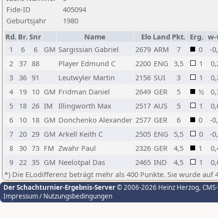
Fide-ID
405094
Geburtsjahr
1980
Rd.
Br.
Snr
Name
Elo
Land
Pkt.
Erg.
w-
1
6
6
GM
Sargissian Gabriel
2679
ARM
7
0
-0
2
37
88
Player Edmund C
2200
ENG
3,5
1
0,
3
36
91
Leutwyler Martin
2156
SUI
3
1
0,
4
19
10
GM
Fridman Daniel
2649
GER
5
½
0,
5
18
26
IM
Illingworth Max
2517
AUS
5
1
0,
6
10
18
GM
Donchenko Alexander
2577
GER
6
0
-0
7
20
29
GM
Arkell Keith C
2505
ENG
5,5
0
-0
8
30
73
FM
Zwahr Paul
2326
GER
4,5
1
0,
9
22
35
GM
Neelotpal Das
2465
IND
4,5
1
0,
*) Die ELodifferenz beträgt mehr als 400 Punkte. Sie wurde auf 
Der Schachturnier-Ergebnis-Server
© 2006-2026 Heinz Herzog
, CMS
Impressum / Nutzungsbedingungen