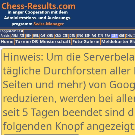
Logged on: Gast
Arabic
ARM
AZE
BIH
BUL
CAT
CHN
CRO
CZE
DEN
ENG
ESP
FAI
FIN
FRA
GER
GRE
INA
I
Home
TurnierDB
Meisterschaft
Foto-Galerie
Meldekartei
El
Hinweis: Um die Serverbel
tägliche Durchforsten aller 
Seiten und mehr) von Goog
reduzieren, werden bei alle
seit 5 Tagen beendet sind d
folgenden Knopf angezeigt