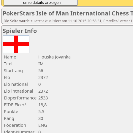
PokerStars Isle of Man International Ches
Die Seite wurde zuletzt aktualisiert am 11.10.2015 20:58:31, Ersteller/Letzter 
Spieler Info
Name
Houska Jovanka
Titel
IM
Startrang
56
Elo
2372
Elo national
0
Elo intnational
2372
Eloperformance
2533
FIDE Elo +/-
18,8
Punkte
5,5
Rang
30
Föderation
ENG
Ident-Nummer
0