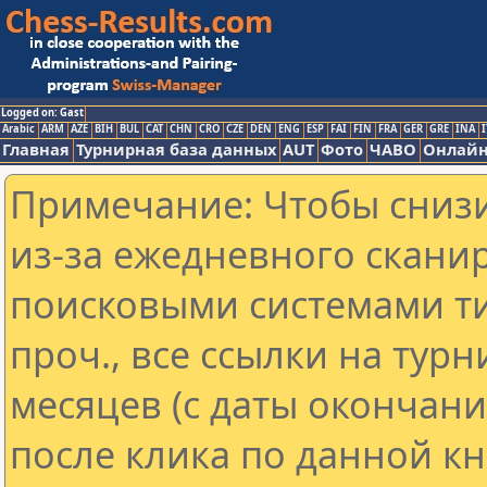
Logged on: Gast
Arabic
ARM
AZE
BIH
BUL
CAT
CHN
CRO
CZE
DEN
ENG
ESP
FAI
FIN
FRA
GER
GRE
INA
I
Главная
Турнирная база данных
AUT
Фото
ЧАВО
Онлайн
Примечание: Чтобы снизи
из-за ежедневного скани
поисковыми системами ти
проч., все ссылки на тур
месяцев (с даты окончан
после клика по данной кн