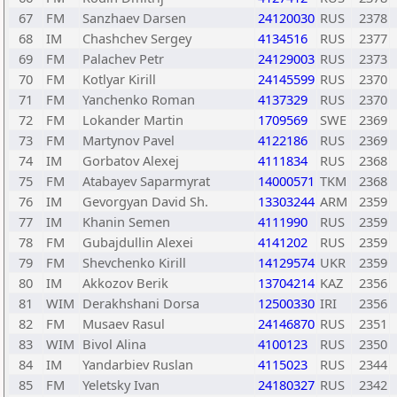
67
FM
Sanzhaev Darsen
24120030
RUS
2378
68
IM
Chashchev Sergey
4134516
RUS
2377
69
FM
Palachev Petr
24129003
RUS
2373
70
FM
Kotlyar Kirill
24145599
RUS
2370
71
FM
Yanchenko Roman
4137329
RUS
2370
72
FM
Lokander Martin
1709569
SWE
2369
73
FM
Martynov Pavel
4122186
RUS
2369
74
IM
Gorbatov Alexej
4111834
RUS
2368
75
FM
Atabayev Saparmyrat
14000571
TKM
2368
76
IM
Gevorgyan David Sh.
13303244
ARM
2359
77
IM
Khanin Semen
4111990
RUS
2359
78
FM
Gubajdullin Alexei
4141202
RUS
2359
79
FM
Shevchenko Kirill
14129574
UKR
2359
80
IM
Akkozov Berik
13704214
KAZ
2356
81
WIM
Derakhshani Dorsa
12500330
IRI
2356
82
FM
Musaev Rasul
24146870
RUS
2351
83
WIM
Bivol Alina
4100123
RUS
2350
84
IM
Yandarbiev Ruslan
4115023
RUS
2344
85
FM
Yeletsky Ivan
24180327
RUS
2342