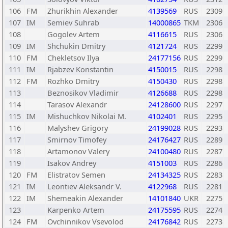
106
FM
Zhurikhin Alexander
4139569
RUS
2309
107
IM
Semiev Suhrab
14000865
TKM
2306
108
Gogolev Artem
4116615
RUS
2306
109
IM
Shchukin Dmitry
4121724
RUS
2299
110
FM
Chekletsov Ilya
24177156
RUS
2299
111
IM
Rjabzev Konstantin
4150015
RUS
2298
112
FM
Rozhko Dmitry
4150430
RUS
2298
113
Beznosikov Vladimir
4126688
RUS
2298
114
Tarasov Alexandr
24128600
RUS
2297
115
IM
Mishuchkov Nikolai M.
4102401
RUS
2295
116
Malyshev Grigory
24199028
RUS
2293
117
Smirnov Timofey
24176427
RUS
2289
118
Artamonov Valery
24100480
RUS
2287
119
Isakov Andrey
4151003
RUS
2286
120
FM
Elistratov Semen
24134325
RUS
2283
121
IM
Leontiev Aleksandr V.
4122968
RUS
2281
122
IM
Shemeakin Alexander
14101840
UKR
2275
123
Karpenko Artem
24175595
RUS
2274
124
FM
Ovchinnikov Vsevolod
24176842
RUS
2273