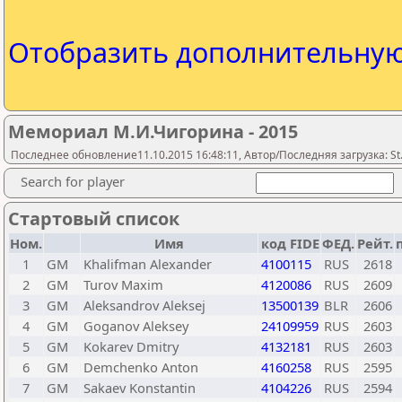
Отобразить дополнительну
Мемориал М.И.Чигорина - 2015
Последнее обновление11.10.2015 16:48:11, Автор/Последняя загрузка: St.
Search for player
Стартовый список
Ном.
Имя
код FIDE
ФЕД.
Рейт.
1
GM
Khalifman Alexander
4100115
RUS
2618
2
GM
Turov Maxim
4120086
RUS
2609
3
GM
Aleksandrov Aleksej
13500139
BLR
2606
4
GM
Goganov Aleksey
24109959
RUS
2603
5
GM
Kokarev Dmitry
4132181
RUS
2603
6
GM
Demchenko Anton
4160258
RUS
2595
7
GM
Sakaev Konstantin
4104226
RUS
2594