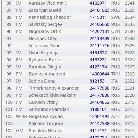
86
IM
Karasev Vladimir I
4103971
RUS
2341
87
FM
Zakaryan David
24101923
RUS
2335
88
FM
Kenneskog Theodor
1715011
SWE
2334
89
FM
Savitskiy Sergey
24105660
RUS
2333
90
FM
Nigmatov Ortik
14202131
UZB
2330
91
Nechaev Oleg
24113409
RUS
2330
92
Sichinava Zviad
24111716
RUS
2329
93
IM
Ovod Evgenija
4131827
RUS
2328
94
FM
Rybaizen Boris
4183231
RUS
2324
95
IM
Biriukov Oleg V.
4123174
RUS
2323
96
FM
Esenov Annaberdi
14000644
TKM
2323
97
IM
Sedina Elena
812153
ITA
2322
98
FM
Timerkhanov Alexander
24177938
RUS
2321
99
FM
Schekachikhin Maksim
24177830
RUS
2320
100
FM
Gurvich Vitaly
24164852
RUS
2315
101
FM
Samdanov Samdan
4188101
RUS
2315
102
WFM
Hojjatova Aydan
13401491
AZE
2315
103
Palchun Grigory
24147338
RUS
2315
104
GM
Pushkov Nikolai
4117131
RUS
2314
105
Solovyov Viktor
4102754
RUS
2312