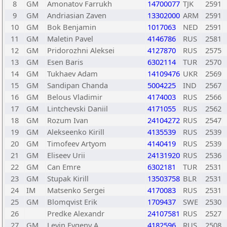
8
GM
Amonatov Farrukh
14700077
TJK
2591
9
GM
Andriasian Zaven
13302000
ARM
2591
10
GM
Bok Benjamin
1017063
NED
2591
11
GM
Maletin Pavel
4146786
RUS
2581
12
GM
Pridorozhni Aleksei
4127870
RUS
2575
13
GM
Esen Baris
6302114
TUR
2570
14
GM
Tukhaev Adam
14109476
UKR
2569
15
GM
Sandipan Chanda
5004225
IND
2567
16
GM
Belous Vladimir
4174003
RUS
2566
17
GM
Lintchevski Daniil
4171055
RUS
2562
18
GM
Rozum Ivan
24104272
RUS
2547
19
GM
Alekseenko Kirill
4135539
RUS
2539
20
GM
Timofeev Artyom
4140419
RUS
2539
21
GM
Eliseev Urii
24131920
RUS
2536
22
GM
Can Emre
6302181
TUR
2531
23
GM
Stupak Kirill
13503758
BLR
2531
24
IM
Matsenko Sergei
4170083
RUS
2531
25
GM
Blomqvist Erik
1709437
SWE
2530
26
Predke Alexandr
24107581
RUS
2527
27
GM
Levin Evgeny A.
4182596
RUS
2508