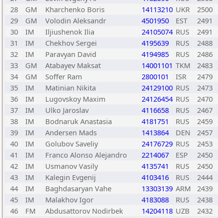
28
GM
Kharchenko Boris
14113210
UKR
2500
29
GM
Volodin Aleksandr
4501950
EST
2491
30
IM
Iljiushenok Ilia
24105074
RUS
2491
31
IM
Chekhov Sergei
4195639
RUS
2488
32
IM
Paravyan David
4194985
RUS
2486
33
GM
Atabayev Maksat
14001101
TKM
2483
34
GM
Soffer Ram
2800101
ISR
2479
35
IM
Matinian Nikita
24129100
RUS
2473
36
IM
Lugovskoy Maxim
24126454
RUS
2470
37
IM
Ulko Jaroslav
4116658
RUS
2467
38
IM
Bodnaruk Anastasia
4181751
RUS
2459
39
IM
Andersen Mads
1413864
DEN
2457
40
IM
Golubov Saveliy
24176729
RUS
2453
41
IM
Franco Alonso Alejandro
2214067
ESP
2450
42
IM
Usmanov Vasily
4135741
RUS
2450
43
IM
Kalegin Evgenij
4103416
RUS
2444
44
IM
Baghdasaryan Vahe
13303139
ARM
2439
45
IM
Malakhov Igor
4183088
RUS
2438
46
FM
Abdusattorov Nodirbek
14204118
UZB
2432