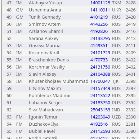
47
IM
Atabayev Yusup
14001128
TKM
2428
48
GM
Ushenina Anna
14110911
UKR
2426
49
GM
Tunik Gennady
4101219
RUS
2420
50
IM
Smirnov Artem
4143256
RUS
2419
51
IM
Arslanov Shamil
4192826
RUS
2416
52
Sarana Alexey
24133795
RUS
2413
53
IM
Guseva Marina
4149351
RUS
2411
54
IM
Kozionov Kirill
24101729
RUS
2409
55
IM
Eraschenkov Denis
4170733
RUS
2402
56
IM
Korchmar Vasiliy
24131750
RUS
2402
57
IM
Slavin Alexey
24104388
RUS
2401
58
IM
Khusenkhojaev Muhammad
14700247
TJK
2398
59
Litvinov Maxim
24157449
RUS
2397
60
Ponfilenok Vladimir
24113522
RUS
2395
61
Lobanov Sergei
24183750
RUS
2394
62
Siva Mahadevan
25043153
IND
2392
63
FM
Igonin Temur
14203049
UZB
2390
64
FM
Duzhakov Ilya
4192516
RUS
2381
65
FM
Bublei Pavel
24112593
RUS
2380
66
FM
Rodin Dmitrij
4127412
RUS
2378