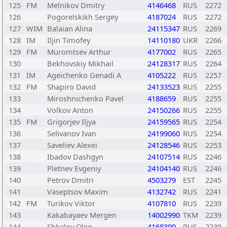
125
FM
Melnikov Dmitry
4146468
RUS
2272
126
Pogorelskikh Sergey
4187024
RUS
2272
127
WIM
Balaian Alina
24115347
RUS
2269
128
IM
Iljin Timofey
14110180
UKR
2266
129
FM
Muromtsev Arthur
4177002
RUS
2265
130
Bekhovskiy Mikhail
24128317
RUS
2264
131
IM
Ageichenko Genadi A
4105222
RUS
2257
132
FM
Shapiro David
24133523
RUS
2255
133
Miroshnichenko Pavel
4188659
RUS
2255
134
Volkov Anton
24150266
RUS
2255
135
FM
Grigorjev Iljya
24159565
RUS
2254
136
Selivanov Ivan
24199060
RUS
2254
137
Saveliev Alexei
24128546
RUS
2253
138
Ibadov Dashgyn
24107514
RUS
2246
139
Pletnev Evgeniy
24104140
RUS
2246
140
Petrov Dmitri
4503279
EST
2245
141
Vaseptsov Maxim
4132742
RUS
2241
142
FM
Turikov Viktor
4107810
RUS
2239
143
Kakabayaev Mergen
14002990
TKM
2239
144
Shkalov Oleg
4168399
RUS
2239