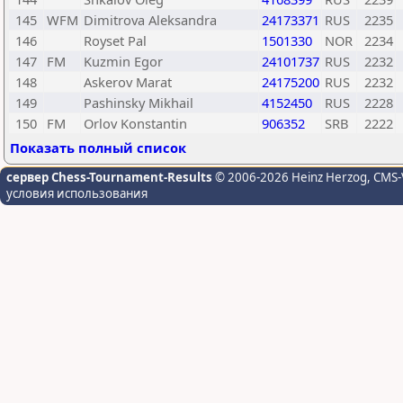
145
WFM
Dimitrova Aleksandra
24173371
RUS
2235
146
Royset Pal
1501330
NOR
2234
147
FM
Kuzmin Egor
24101737
RUS
2232
148
Askerov Marat
24175200
RUS
2232
149
Pashinsky Mikhail
4152450
RUS
2228
150
FM
Orlov Konstantin
906352
SRB
2222
Показать полный список
сервер Chess-Tournament-Results
© 2006-2026 Heinz Herzog
, CMS-
условия использования