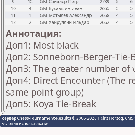
9
12
GM
Свидлер Петр
2739
5
6
10
4
GM
Букавшин Иван
2655
5
5
11
1
GM
Мотылев Александр
2658
4
5
12
2
GM
Хайруллин Ильдар
2662
4
5
Аннотация:
Доп1: Most black
Доп2: Sonneborn-Berger-Tie-B
Доп3: The greater number of vi
Доп4: Direct Encounter (The re
same point group)
Доп5: Koya Tie-Break
сервер Chess-Tournament-Results
© 2006-2026 Heinz Herzog
, CMS-
условия использования