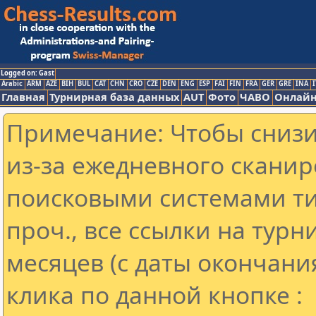
Logged on: Gast
Arabic
ARM
AZE
BIH
BUL
CAT
CHN
CRO
CZE
DEN
ENG
ESP
FAI
FIN
FRA
GER
GRE
INA
I
Главная
Турнирная база данных
AUT
Фото
ЧАВО
Онлайн
Примечание: Чтобы снизит
из-за ежедневного сканир
поисковыми системами ти
проч., все ссылки на тур
месяцев (с даты окончани
клика по данной кнопке :