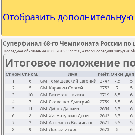
Отобразить дополнительну
Суперфинал 68-го Чемпионата России по
Последнее обновление20.08.2015 11:27:10, Автор/Последняя загрузка: Vlad
Итоговое положение по
Ст.ном
Ст.ном.
Имя
Рейт.
Очки
Доп
1
6
GM
Томашевский Евгений
2747
7,5
5
2
5
GM
Карякин Сергей
2753
7
5
3
10
GM
Витюгов Никита
2719
6,5
6
4
7
GM
Яковенко Дмитрий
2759
5,5
6
5
11
GM
Дубов Даниил
2654
5,5
6
6
8
GM
Хисматуллин Денис
2642
5,5
6
7
3
GM
Артемьев Владислав
2671
5,5
5
8
9
GM
Лысый Игорь
2673
5
6