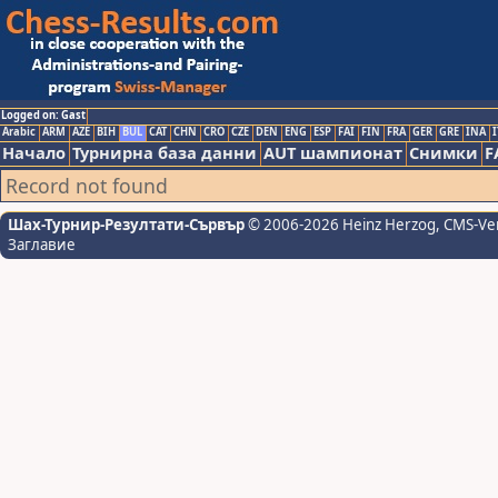
Logged on: Gast
Arabic
ARM
AZE
BIH
BUL
CAT
CHN
CRO
CZE
DEN
ENG
ESP
FAI
FIN
FRA
GER
GRE
INA
I
Начало
Турнирна база данни
AUT шампионат
Снимки
F
Record not found
Шах-Турнир-Резултати-Сървър
© 2006-2026 Heinz Herzog
, CMS-Ve
Заглавие