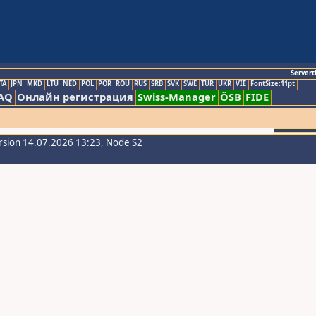
Servert
TA
JPN
MKD
LTU
NED
POL
POR
ROU
RUS
SRB
SVK
SWE
TUR
UKR
VIE
FontSize:11pt
AQ
Онлайн регистрация
Swiss-Manager
ÖSB
FIDE
rsion 14.07.2026 13:23, Node S2