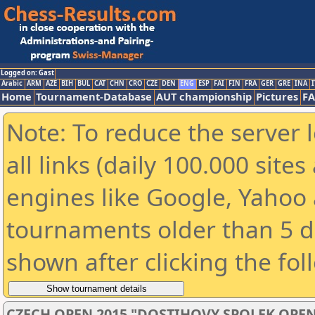
Logged on: Gast
Arabic
ARM
AZE
BIH
BUL
CAT
CHN
CRO
CZE
DEN
ENG
ESP
FAI
FIN
FRA
GER
GRE
INA
I
Home
Tournament-Database
AUT championship
Pictures
F
Note: To reduce the server 
all links (daily 100.000 sit
engines like Google, Yahoo a
tournaments older than 5 d
shown after clicking the fol
CZECH OPEN 2015 "DOSTIHOVY SPOLEK OPEN" 