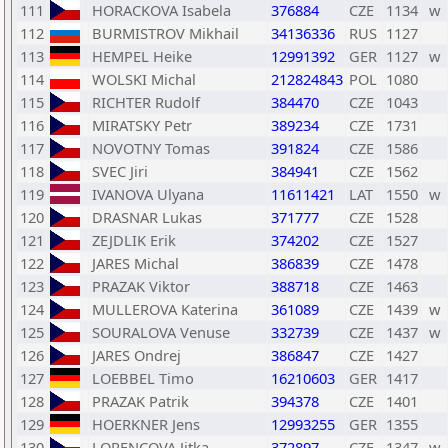
111
HORACKOVA Isabela
376884
CZE
1134
w
112
BURMISTROV Mikhail
34136336
RUS
1127
113
HEMPEL Heike
12991392
GER
1127
w
114
WOLSKI Michal
212824843
POL
1080
115
RICHTER Rudolf
384470
CZE
1043
116
MIRATSKY Petr
389234
CZE
1731
117
NOVOTNY Tomas
391824
CZE
1586
118
SVEC Jiri
384941
CZE
1562
119
IVANOVA Ulyana
11611421
LAT
1550
w
120
DRASNAR Lukas
371777
CZE
1528
121
ZEJDLIK Erik
374202
CZE
1527
122
JARES Michal
386839
CZE
1478
123
PRAZAK Viktor
388718
CZE
1463
124
MULLEROVA Katerina
361089
CZE
1439
w
125
SOURALOVA Venuse
332739
CZE
1437
w
126
JARES Ondrej
386847
CZE
1427
127
LOEBBEL Timo
16210603
GER
1417
128
PRAZAK Patrik
394378
CZE
1401
129
HOERKNER Jens
12993255
GER
1355
130
LORENCOVA Jitka
372897
CZE
1347
w