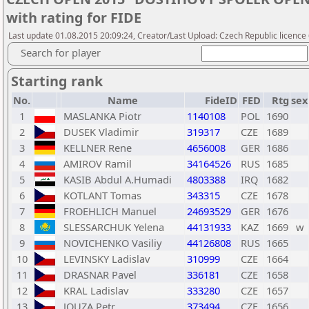
with rating for FIDE
Last update 01.08.2015 20:09:24, Creator/Last Upload: Czech Republic licence
Search for player
Starting rank
No.
Name
FideID
FED
Rtg
sex
1
MASLANKA Piotr
1140108
POL
1690
2
DUSEK Vladimir
319317
CZE
1689
3
KELLNER Rene
4656008
GER
1686
4
AMIROV Ramil
34164526
RUS
1685
5
KASIB Abdul A.Humadi
4803388
IRQ
1682
6
KOTLANT Tomas
343315
CZE
1678
7
FROEHLICH Manuel
24693529
GER
1676
8
SLESSARCHUK Yelena
44131933
KAZ
1669
w
9
NOVICHENKO Vasiliy
44126808
RUS
1665
10
LEVINSKY Ladislav
310999
CZE
1664
11
DRASNAR Pavel
336181
CZE
1658
12
KRAL Ladislav
333280
CZE
1657
13
JOUZA Petr
373494
CZE
1656