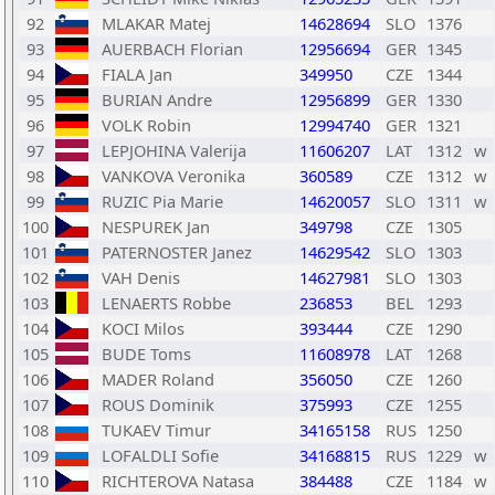
92
MLAKAR Matej
14628694
SLO
1376
93
AUERBACH Florian
12956694
GER
1345
94
FIALA Jan
349950
CZE
1344
95
BURIAN Andre
12956899
GER
1330
96
VOLK Robin
12994740
GER
1321
97
LEPJOHINA Valerija
11606207
LAT
1312
w
98
VANKOVA Veronika
360589
CZE
1312
w
99
RUZIC Pia Marie
14620057
SLO
1311
w
100
NESPUREK Jan
349798
CZE
1305
101
PATERNOSTER Janez
14629542
SLO
1303
102
VAH Denis
14627981
SLO
1303
103
LENAERTS Robbe
236853
BEL
1293
104
KOCI Milos
393444
CZE
1290
105
BUDE Toms
11608978
LAT
1268
106
MADER Roland
356050
CZE
1260
107
ROUS Dominik
375993
CZE
1255
108
TUKAEV Timur
34165158
RUS
1250
109
LOFALDLI Sofie
34168815
RUS
1229
w
110
RICHTEROVA Natasa
384488
CZE
1184
w