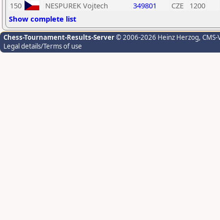
150
NESPUREK Vojtech
349801
CZE
1200
Show complete list
Chess-Tournament-Results-Server
© 2006-2026 Heinz Herzog
, CMS-
Legal details/Terms of use