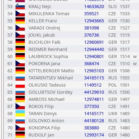
53
KRALJ Nejc
14633620
SLO
1537
54
MIKULENKA Tomas
359521
CZE
1533
55
KELLER Franz
12943665
GER
1530
56
VARADI Ondrej
381098
CZE
1527
57
JOUKL Jakub
376736
CZE
1519
58
BUCHLOH Falk
12960691
GER
1517
59
REDMER Reinhard
12944440
GER
1517
60
LAUBROCK Sophia
12940801
GER
1514
w
61
POKORNA Jana
368474
CZE
1510
w
62
KITTELBERGER Mattis
12965103
GER
1506
63
TATARINTSEV Mikhail
34165115
RUS
1505
64
OLKUSKI Tadeusz
1149512
POL
1501
65
GOLUBTSOV Gordey
44129610
RUS
1500
66
AMBOSS Michael
12974811
GER
1497
67
ROKOS Filip
377350
CZE
1491
68
TARAN Denys
14165171
UKR
1485
69
GOLOVKO Anton
44180128
RUS
1483
70
KONOPKA Filip
383880
CZE
1480
71
RUDOLF Jan
12993174
GER
1480