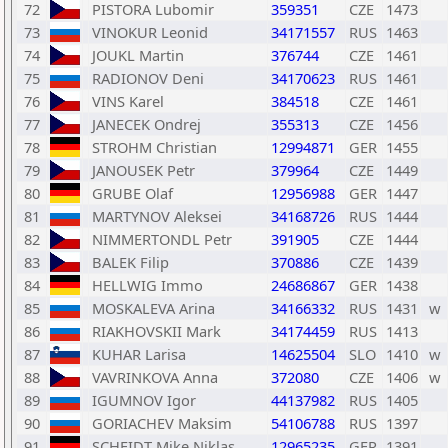
72
PISTORA Lubomir
359351
CZE
1473
73
VINOKUR Leonid
34171557
RUS
1463
74
JOUKL Martin
376744
CZE
1461
75
RADIONOV Deni
34170623
RUS
1461
76
VINS Karel
384518
CZE
1461
77
JANECEK Ondrej
355313
CZE
1456
78
STROHM Christian
12994871
GER
1455
79
JANOUSEK Petr
379964
CZE
1449
80
GRUBE Olaf
12956988
GER
1447
81
MARTYNOV Aleksei
34168726
RUS
1444
82
NIMMERTONDL Petr
391905
CZE
1444
83
BALEK Filip
370886
CZE
1439
84
HELLWIG Immo
24686867
GER
1438
85
MOSKALEVA Arina
34166332
RUS
1431
w
86
RIAKHOVSKII Mark
34174459
RUS
1413
87
KUHAR Larisa
14625504
SLO
1410
w
88
VAVRINKOVA Anna
372080
CZE
1406
w
89
IGUMNOV Igor
44137982
RUS
1405
90
GORIACHEV Maksim
54106788
RUS
1397
91
SCHEIDT Mike Niklas
12965235
GER
1391