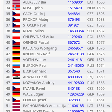
33
ALEKSEEV Ilia
11609001
LAT
1600
34
ROSET John
1515470
NOR
1596
35
CACH Ondrej
344834
CZE
1593
36
PROKOP Matej
376493
CZE
1588
37
STOCEK Pavel
391921
CZE
1583
38
RUZIC Milos
14630354
SLO
1582
39
CHLEWINSKI Artur
1129260
POL
1580
40
ORNING Pascal
367672
CZE
1577
41
KAEDING Wolfgang
24669571
GER
1576
42
KNOBLING Rolf
24670138
GER
1576
43
VOITH Walter
24614181
GER
1576
44
BURDOV Petr
24143030
RUS
1574
45
BICK Lennard
367540
CZE
1571
46
ALWAELI Basil
4809068
IRQ
1569
47
KOZYAKOV Andrey
44192800
RUS
1568
48
KVAPIL Pavel
340138
CZE
1560
49
WALZ Edgar
12924229
GER
1559
50
LORENC Josef
372889
CZE
1551
51
PARHOMENKO Anastasija
11606185
LAT
1551
w
52
SAVRUCKIS Davids
11606975
LAT
1549