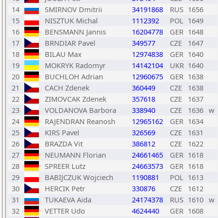
14
SMIRNOV Dmitrii
34191868
RUS
1656
15
NISZTUK Michal
1112392
POL
1649
16
BENSMANN Jannis
16204778
GER
1648
17
BRNDIAR Pavel
349577
CZE
1647
18
BILAU Max
12974838
GER
1640
19
MOKRYK Radomyr
14142104
UKR
1640
20
BUCHLOH Adrian
12960675
GER
1638
21
CACH Zdenek
360449
CZE
1638
22
ZIMOVCAK Zdenek
357618
CZE
1637
23
VOLDANOVA Barbora
338940
CZE
1636
w
24
RAJENDRAN Reanosh
12965162
GER
1634
25
KIRS Pavel
326569
CZE
1631
26
BRAZDA Vit
386812
CZE
1622
27
NEUMANN Florian
24661465
GER
1618
28
SPREER Lutz
24663573
GER
1618
29
BABIJCZUK Wojciech
1190881
POL
1613
30
HERCIK Petr
330876
CZE
1612
31
TUKAEVA Aida
24174378
RUS
1610
w
32
VETTER Udo
4624440
GER
1608