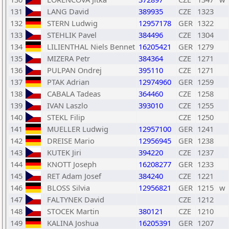
131
LANG David
389935
CZE
1323
132
STERN Ludwig
12957178
GER
1322
133
STEHLIK Pavel
384496
CZE
1304
134
LILIENTHAL Niels Bennet
16205421
GER
1279
135
MIZERA Petr
384364
CZE
1271
136
PULPAN Ondrej
395110
CZE
1271
137
PTAK Adrian
12974960
GER
1259
138
CABALA Tadeas
364460
CZE
1258
139
IVAN Laszlo
393010
CZE
1255
140
STEKL Filip
CZE
1250
141
MUELLER Ludwig
12957100
GER
1241
142
DREISE Mario
12956945
GER
1238
143
KUTEK Jiri
394220
CZE
1237
144
KNOTT Joseph
16208277
GER
1233
145
RET Adam Josef
384240
CZE
1221
146
BLOSS Silvia
12956821
GER
1215
w
147
FALTYNEK David
CZE
1212
148
STOCEK Martin
380121
CZE
1210
149
KALINA Joshua
16205391
GER
1207