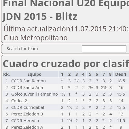
Final Nacional U20 Equip
JDN 2015 - Blitz
Última actualización11.07.2015 21:40:
Club Metropolitano
Search for team
Cuadro cruzado por clasif
Rk.
Equipo
1
2
3
4
5
6
7
8
Des 1
1
CCDR San Ramon
*
3
2½
3
2
3
3
2
18,5
2
CCDR Santa Ana
1
*
2
2
2½
3
2½
3
16
3
Goico Juvenil Femenino
1½
1
*
3
2
3
2
3
15,5
4
Codea 2
1
2
1
*
2
2
3
3
14
5
CCDR Curridabat
2
1½
2
2
*
2
2
2
13,5
6
Perez Zeledon B
1
1
1
2
2
*
2
4
13
7
CCDR Heredia
1
1½
2
1
2
2
*
2
11,5
8
Perez Zeledon A
2
1
1
1
2
0
2
*
9