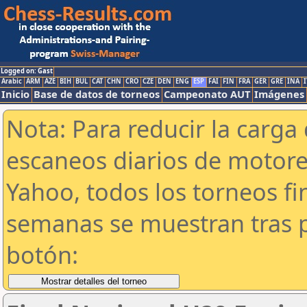
Logged on: Gast
Arabic
ARM
AZE
BIH
BUL
CAT
CHN
CRO
CZE
DEN
ENG
ESP
FAI
FIN
FRA
GER
GRE
INA
I
Inicio
Base de datos de torneos
Campeonato AUT
Imágenes
Nota: Para reducir la carga 
escaneos diarios de motor
Yahoo, todos los torneos f
semanas se muestran tras p
botón: