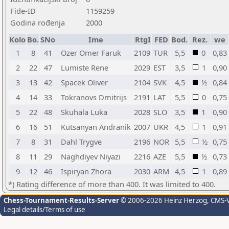
Fide-ID
1159259
Godina rođenja
2000
Kolo
Bo.
SNo
Ime
RtgI
FED
Bod.
Rez.
we
1
8
41
Ozer Omer Faruk
2109
TUR
5,5
0
0,83
2
22
47
Lumiste Rene
2029
EST
3,5
1
0,90
3
13
42
Spacek Oliver
2104
SVK
4,5
½
0,84
4
14
33
Tokranovs Dmitrijs
2191
LAT
5,5
0
0,75
5
22
48
Skuhala Luka
2028
SLO
3,5
1
0,90
6
16
51
Kutsanyan Andranik
2007
UKR
4,5
1
0,91
7
8
31
Dahl Trygve
2196
NOR
5,5
½
0,75
8
11
29
Naghdiyev Niyazi
2216
AZE
5,5
½
0,73
9
12
46
Ispiryan Zhora
2030
ARM
4,5
1
0,89
*) Rating difference of more than 400. It was limited to 400.
Chess-Tournament-Results-Server
© 2006-2026 Heinz Herzog
, CMS-
Legal details/Terms of use