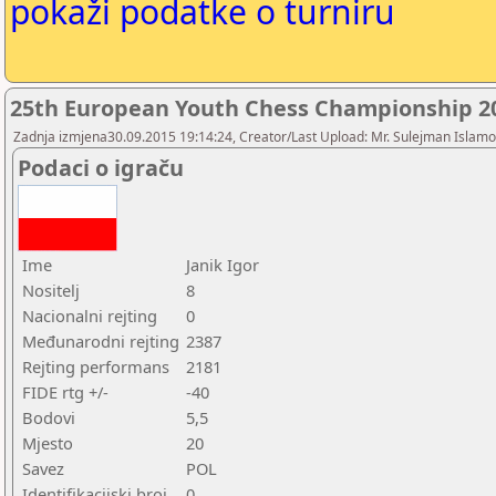
pokaži podatke o turniru
25th European Youth Chess Championship 2
Zadnja izmjena30.09.2015 19:14:24, Creator/Last Upload: Mr. Sulejman Islamo
Podaci o igraču
Ime
Janik Igor
Nositelj
8
Nacionalni rejting
0
Međunarodni rejting
2387
Rejting performans
2181
FIDE rtg +/-
-40
Bodovi
5,5
Mjesto
20
Savez
POL
Identifikacijski broj
0