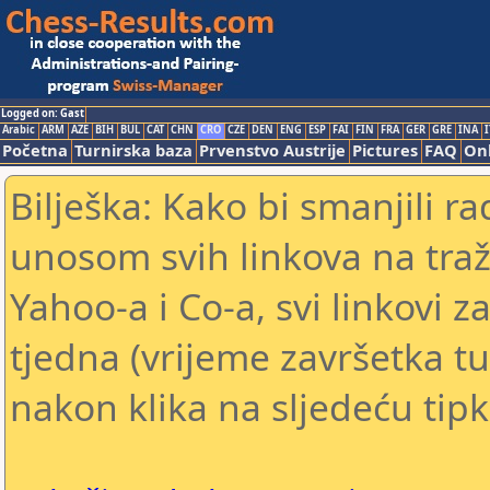
Logged on: Gast
Arabic
ARM
AZE
BIH
BUL
CAT
CHN
CRO
CZE
DEN
ENG
ESP
FAI
FIN
FRA
GER
GRE
INA
I
Početna
Turnirska baza
Prvenstvo Austrije
Pictures
FAQ
Onl
Bilješka: Kako bi smanjili 
unosom svih linkova na traž
Yahoo-a i Co-a, svi linkovi z
tjedna (vrijeme završetka tu
nakon klika na sljedeću tipk