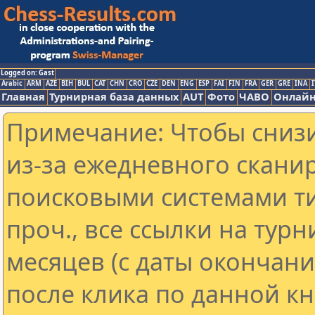
Logged on: Gast
Arabic
ARM
AZE
BIH
BUL
CAT
CHN
CRO
CZE
DEN
ENG
ESP
FAI
FIN
FRA
GER
GRE
INA
I
Главная
Турнирная база данных
AUT
Фото
ЧАВО
Онлайн
Примечание: Чтобы снизи
из-за ежедневного скани
поисковыми системами ти
проч., все ссылки на тур
месяцев (с даты окончан
после клика по данной кн