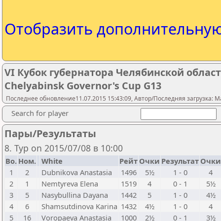
Отобразить дополнительну
VI Кубок губернатора Челябинской област
Chelyabinsk Governor's Cup G13
Последнее обновление11.07.2015 15:43:09, Автор/Последняя загрузка: M
Search for player
Пары/Результаты
8. Тур on 2015/07/08 в 10:00
Bo.
Ном.
White
Рейт
Очки
Результат
Очки
1
2
Dubnikova Anastasia
1496
5½
1 - 0
4
2
1
Nemtyreva Elena
1519
4
0 - 1
5½
3
5
Nasybullina Dayana
1442
5
1 - 0
4½
4
6
Shamsutdinova Karina
1432
4½
1 - 0
4
5
16
Voropaeva Anastasia
1000
2½
0 - 1
3½