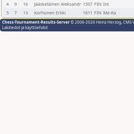
4
9
16
Jääskeläinen Aleksandr
1507
FIN
Int
5
7
13
Korhonen Erkki
1611
FIN
Me-Ra
Chess-Tournament-Results-Server
© 2006-2026 Heinz Herzog
, CMS-
Lakitiedot ja käyttöehdot