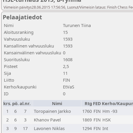
Viimeisin päivitys28.06.2015 17:56:56, Luonut/Viimeisin lataus: Finish Chess Fe
Pelaajatiedot
Nimi
Turunen Tiina
Aloitusranking
15
Vahvuusluku
1593
Kansallinen vahvuusluku
1593
Kansainvälinen vahvuusluku
0
Suoritusluku
1608
Pisteet
2,5
Sija
11
Liitto
FIN
Kerho/kaupunki
EtVaS
ID
0
krs.
pö.
al.nr.
Nimi
Rtg
FED
Kerho/Kaupun
1
6
7
Toropainen Jarkko
1760
FIN
Hm -93
2
6
3
Khanov Pavel
1869
FIN
HSK
3
9
17
Lavonen Niklas
1294
FIN
Int