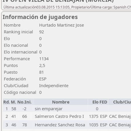
Última actualización03.08.2015 15:13:05, Propietario/Última carga: Spanish C
Información de jugadores
Nombre
Hurtado Martinez Jose
Ranking inicial
92
Elo
0
Elo nacional
0
Elo internacional
0
Performance
1134
Puntos
2,5
Puesto
81
Federación
ESP
Club/Ciudad
Independiente
Código nacional
0
Rd.
M.
No.Ini.
Nombre
Elo
FED
Club/Ci
1
58
-2
sin emparejar
0
2
41
66
Salmeron Castro Pedro I
1375
ESP
CAC Benia
3
46
78
Hernandez Sanchez Rosa
1035
ESP
CAC Benia