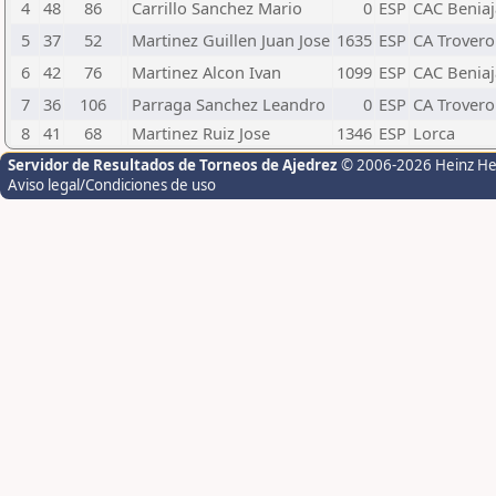
4
48
86
Carrillo Sanchez Mario
0
ESP
CAC Benia
5
37
52
Martinez Guillen Juan Jose
1635
ESP
CA Trovero
6
42
76
Martinez Alcon Ivan
1099
ESP
CAC Benia
7
36
106
Parraga Sanchez Leandro
0
ESP
CA Trovero
8
41
68
Martinez Ruiz Jose
1346
ESP
Lorca
Servidor de Resultados de Torneos de Ajedrez
© 2006-2026 Heinz H
Aviso legal/Condiciones de uso