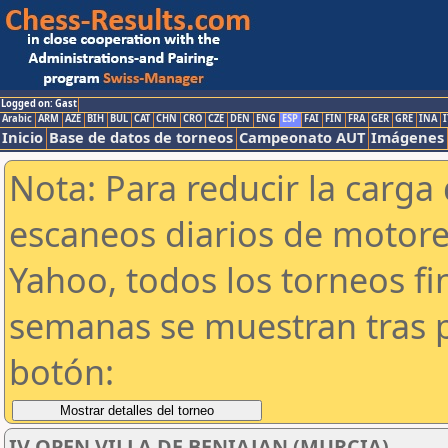
Logged on: Gast
Arabic
ARM
AZE
BIH
BUL
CAT
CHN
CRO
CZE
DEN
ENG
ESP
FAI
FIN
FRA
GER
GRE
INA
I
Inicio
Base de datos de torneos
Campeonato AUT
Imágenes
Nota: Para reducir la carga 
escaneos diarios de motor
Yahoo, todos los torneos f
semanas se muestran tras p
botón:
IV OPEN VILLA DE BENIAJAN (MURCIA)