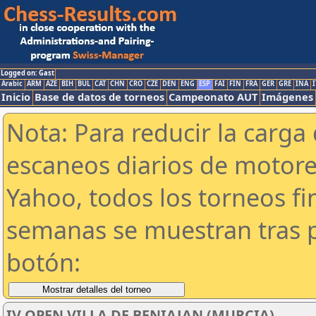
Logged on: Gast
Arabic
ARM
AZE
BIH
BUL
CAT
CHN
CRO
CZE
DEN
ENG
ESP
FAI
FIN
FRA
GER
GRE
INA
I
Inicio
Base de datos de torneos
Campeonato AUT
Imágenes
Nota: Para reducir la carga 
escaneos diarios de motor
Yahoo, todos los torneos f
semanas se muestran tras p
botón:
IV OPEN VILLA DE BENIAJAN (MURCIA)