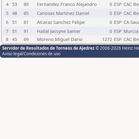
4
53
89
Fernandez Franco Alejandro
0
ESP
CAC Be
5
48
85
Canovas Martinez Daniel
0
ESP
CAC Be
6
51
81
Alcaraz Sanchez Felipe
0
ESP
CA Sau
7
51
91
Hallal Jassyne Samer
0
ESP
Murcia
8
45
69
Moreno Miguel Dario
1272
ESP
CAC Be
Servidor de Resultados de Torneos de Ajedrez
© 2006-2026 Heinz H
Aviso legal/Condiciones de uso