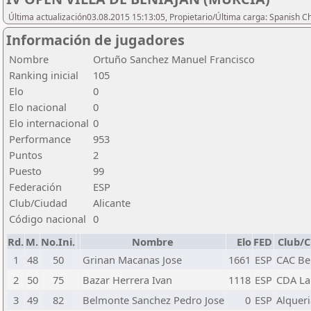
Última actualización03.08.2015 15:13:05, Propietario/Última carga: Spanish C
Información de jugadores
Nombre
Ortuño Sanchez Manuel Francisco
Ranking inicial
105
Elo
0
Elo nacional
0
Elo internacional
0
Performance
953
Puntos
2
Puesto
99
Federación
ESP
Club/Ciudad
Alicante
Código nacional
0
Rd.
M.
No.Ini.
Nombre
Elo
FED
Club/
1
48
50
Grinan Macanas Jose
1661
ESP
CAC Be
2
50
75
Bazar Herrera Ivan
1118
ESP
CDA La
3
49
82
Belmonte Sanchez Pedro Jose
0
ESP
Alqueri