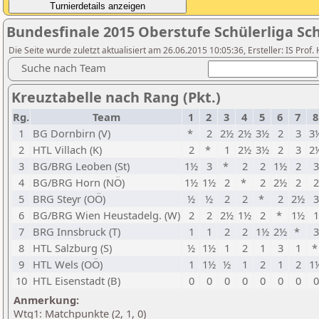
Bundesfinale 2015 Oberstufe Schülerliga Sc
Die Seite wurde zuletzt aktualisiert am 26.06.2015 10:05:36, Ersteller: IS Pro
Suche nach Team
Kreuztabelle nach Rang (Pkt.)
Rg.
Team
1
2
3
4
5
6
7
8
1
BG Dornbirn (V)
*
2
2½
2½
3½
2
3
3
2
HTL Villach (K)
2
*
1
2½
3½
2
3
2
3
BG/BRG Leoben (St)
1½
3
*
2
2
1½
2
3
4
BG/BRG Horn (NÖ)
1½
1½
2
*
2
2½
2
2
5
BRG Steyr (OÖ)
½
½
2
2
*
2
2½
3
6
BG/BRG Wien Heustadelg. (W)
2
2
2½
1½
2
*
1½
1
7
BRG Innsbruck (T)
1
1
2
2
1½
2½
*
3
8
HTL Salzburg (S)
½
1½
1
2
1
3
1
9
HTL Wels (OÖ)
1
1½
½
1
2
1
2
1
10
HTL Eisenstadt (B)
0
0
0
0
0
0
0
0
Anmerkung:
Wtg1: Matchpunkte (2, 1, 0)