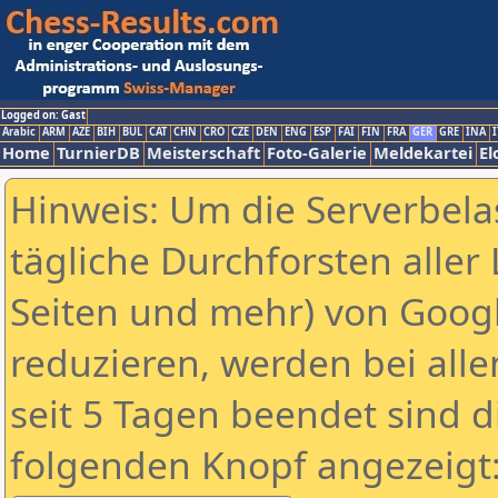
Logged on: Gast
Arabic
ARM
AZE
BIH
BUL
CAT
CHN
CRO
CZE
DEN
ENG
ESP
FAI
FIN
FRA
GER
GRE
INA
I
Home
TurnierDB
Meisterschaft
Foto-Galerie
Meldekartei
El
Hinweis: Um die Serverbela
tägliche Durchforsten aller 
Seiten und mehr) von Goog
reduzieren, werden bei alle
seit 5 Tagen beendet sind d
folgenden Knopf angezeigt