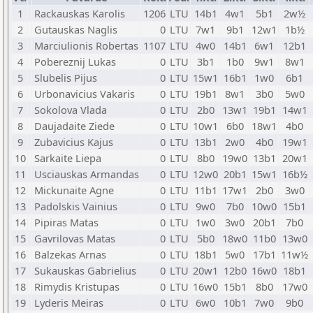
1
Rackauskas Karolis
1206
LTU
14b1
4w1
5b1
2w½
2
Gutauskas Naglis
0
LTU
7w1
9b1
12w1
1b½
3
Marciulionis Robertas
1107
LTU
4w0
14b1
6w1
12b1
4
Pobereznij Lukas
0
LTU
3b1
1b0
9w1
8w1
5
Slubelis Pijus
0
LTU
15w1
16b1
1w0
6b1
6
Urbonavicius Vakaris
0
LTU
19b1
8w1
3b0
5w0
7
Sokolova Vlada
0
LTU
2b0
13w1
19b1
14w1
8
Daujadaite Ziede
0
LTU
10w1
6b0
18w1
4b0
9
Zubavicius Kajus
0
LTU
13b1
2w0
4b0
19w1
10
Sarkaite Liepa
0
LTU
8b0
19w0
13b1
20w1
11
Usciauskas Armandas
0
LTU
12w0
20b1
15w1
16b½
12
Mickunaite Agne
0
LTU
11b1
17w1
2b0
3w0
13
Padolskis Vainius
0
LTU
9w0
7b0
10w0
15b1
14
Pipiras Matas
0
LTU
1w0
3w0
20b1
7b0
15
Gavrilovas Matas
0
LTU
5b0
18w0
11b0
13w0
16
Balzekas Arnas
0
LTU
18b1
5w0
17b1
11w½
17
Sukauskas Gabrielius
0
LTU
20w1
12b0
16w0
18b1
18
Rimydis Kristupas
0
LTU
16w0
15b1
8b0
17w0
19
Lyderis Meiras
0
LTU
6w0
10b1
7w0
9b0