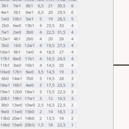
3b1
7w1
8b1
6,5
21
30,5
6
4w1
5b1
6w1
6,5
20
29,5
6
1w0
10b1
5w1
5
19
28,5
5
2b0
6w0
13b1
4
23,5
33
4
7w1
2w0
3b0
4
22,5
31,5
4
12w1
4b1
2b0
4
20
28
4
5b0
1b0
12w1
4
19,5
27,5
4
16w1
9b1
1w0
4
18,5
27
4
17b1
8w0
11b1
4
16,5
24,5
4
11b1
3w0
16b1
4
14,5
20
4
10w0
17b1
9w0
3,5
14,5
19
3
6b0
14w1
7b0
3
19,5
28
3
18w1
16b1
4w0
3
17,5
23,5
3
19w1
12b0
18w1
3
15,5
22,5
3
20b1
19b1
17w1
3
12
16,5
3
8b0
13w0
10w0
2,5
16,5
22,5
2
9w0
11w0
15b0
2
14
18,5
2
13b0
20w1
14b0
2
13,5
18
2
14b0
15w0
20b½
1,5
18
22,5
1