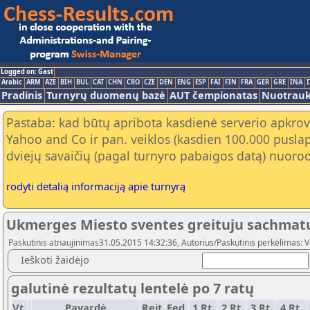
Logged on: Gast
Arabic
ARM
AZE
BIH
BUL
CAT
CHN
CRO
CZE
DEN
ENG
ESP
FAI
FIN
FRA
GER
GRE
INA
I
Pradinis
Turnyrų duomenų bazė
AUT čempionatas
Nuotrau
Pastaba: kad būtų apribota kasdienė serverio apkrov
Yahoo and Co ir pan. veiklos (kasdien 100.000 puslap
dviejų savaičių (pagal turnyro pabaigos datą) nuorod
rodyti detalią informaciją apie turnyrą
Ukmerges Miesto sventes greituju sachmatu
Paskutinis atnaujinimas31.05.2015 14:32:36, Autorius/Paskutinis perkėlimas: 
Ieškoti žaidėjo
galutinė rezultatų lentelė po 7 ratų
Vt.
Pavardė
Reit.
Fed.
1.Rt.
2.Rt.
3.Rt.
4.Rt.