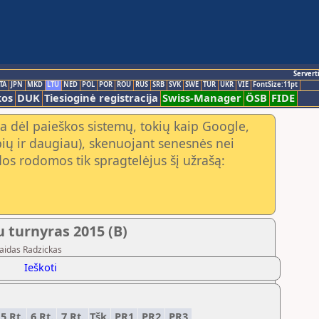
Servert
TA
JPN
MKD
LTU
NED
POL
POR
ROU
RUS
SRB
SVK
SWE
TUR
UKR
VIE
FontSize:11pt
kos
DUK
Tiesioginė registracija
Swiss-Manager
ÖSB
FIDE
a dėl paieškos sistemų, tokių kaip Google,
ių ir daugiau), skenuojant senesnės nei
os rodomos tik spragtelėjus šį užrašą:
 turnyras 2015 (B)
Vaidas Radzickas
Ieškoti
5.Rt.
6.Rt.
7.Rt.
Tšk.
PR1
PR2
PR3