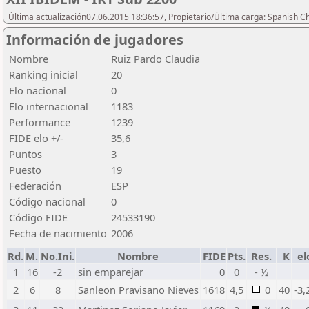
Última actualización07.06.2015 18:36:57, Propietario/Última carga: Spanish C
Información de jugadores
Nombre
Ruiz Pardo Claudia
Ranking inicial
20
Elo nacional
0
Elo internacional
1183
Performance
1239
FIDE elo +/-
35,6
Puntos
3
Puesto
19
Federación
ESP
Código nacional
0
Código FIDE
24533190
Fecha de nacimiento
2006
Rd.
M.
No.Ini.
Nombre
FIDE
Pts.
Res.
K
el
1
16
-2
sin emparejar
0
0
- ½
2
6
8
Sanleon Pravisano Nieves
1618
4,5
0
40
-3,