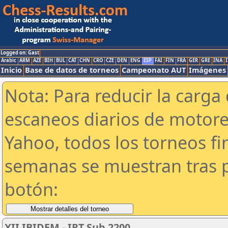
Logged on: Gast
Arabic
ARM
AZE
BIH
BUL
CAT
CHN
CRO
CZE
DEN
ENG
ESP
FAI
FIN
FRA
GER
GRE
INA
I
Inicio
Base de datos de torneos
Campeonato AUT
Imágenes
Nota: Para reducir la carga 
escaneos diarios de motor
Yahoo, todos los torneos f
semanas se muestran tras p
botón:
XII IBIDEM - IRT Sub 2200