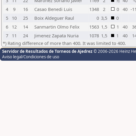
3
11
22
Martinez Soriano Javier
1169
2
½
40
-
4
9
16
Casao Benedi Luis
1348
2
0
40
-1
5
10
25
Boix Aldeguer Raul
0
3,5
0
6
12
14
Sanmartin Olmo Felix
1563
1,5
1
40
3
7
11
24
Jimenez Zapata Nuria
1078
1,5
1
40
1
*) Rating difference of more than 400. It was limited to 400.
Servidor de Resultados de Torneos de Ajedrez
© 2006-2026 Heinz H
Aviso legal/Condiciones de uso